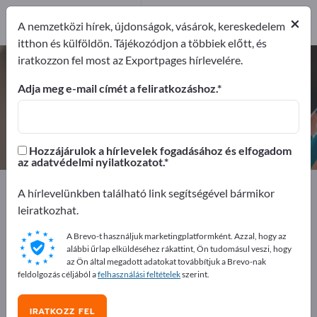
1
×
Gyártók
1
A nemzetközi hírek, újdonságok, vásárok, kereskedelem
itthon és külföldön. Tájékozódjon a többiek előtt, és
iratkozzon fel most az Exportpages hírlevelére.
Rajzkréták – gyártók és beszállítók
keresése
Adja meg e-mail címét a feliratkozáshoz.
Exportőrök
Gyártók
1
1
Hozzájárulok a hírlevelek fogadásához és elfogadom
az adatvédelmi nyilatkozatot.
Exportpages
Irodaszerek
Íróeszközök
Rajzkréták
A hírlevelünkben található link segítségével bármikor
leiratkozhat.
Hirdessen ingyen az Exportpages-
A Brevo-t használjuk marketingplatformként. Azzal, hogy az
en!
alábbi űrlap elküldéséhez rákattint, Ön tudomásul veszi, hogy
az Ön által megadott adatokat továbbítjuk a Brevo-nak
Keresés – Ajánlatok – Használt áruk – Üzleti kapcsolatok
feldolgozás céljából a
felhasználási feltételek
szerint.
>> kezdje itt
IRATKOZZ FEL