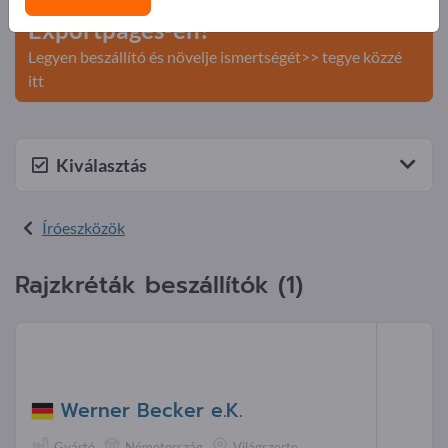
Tegye közzé cégét és termékeit az
Exportpages-en!
Legyen beszállító és növelje ismertségét>> tegye közzé
itt
Kiválasztás
Íróeszközök
Rajzkréták beszállítók (1)
Werner Becker e.K.
Gyártó
Németország
Világszerte