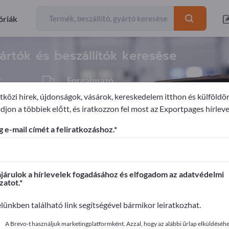
Exportőrök
18
óriák
rtók és beszállítók keresése
k
Forgalmazó
1
közi hírek, újdonságok, vásárok, kereskedelem itthon és külföldö
djon a többiek előtt, és iratkozzon fel most az Exportpages hírleve
goló készülékek
 e-mail címét a feliratkozáshoz.
ages-en!
apcsolatok >> kezdje itt
árulok a hírlevelek fogadásához és elfogadom az adatvédelmi
zatot.
it az Exportpages-en!
elünkben található link segítségével bármikor leiratkozhat.
ye közzé itt
A Brevo-t használjuk marketingplatformként. Azzal, hogy az alábbi űrlap elküldéséhez