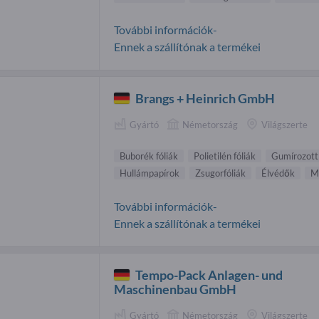
További információk-
Ennek a szállítónak a termékei
Brangs + Heinrich GmbH
Gyártó
Németország
Világszerte
Buborék fóliák
Polietilén fóliák
Gumírozott 
Hullámpapírok
Zsugorfóliák
Élvédők
M
További információk-
Ennek a szállítónak a termékei
Tempo-Pack Anlagen- und
Maschinenbau GmbH
Gyártó
Németország
Világszerte