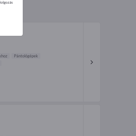
dolgozás
khoz
Pántológépek