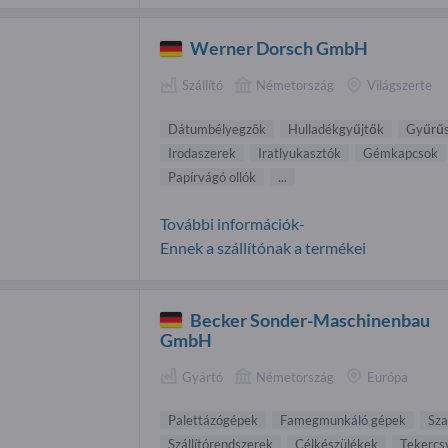
Werner Dorsch GmbH
Szállító
Németország
Világszerte
Dátumbélyegzõk
Hulladékgyűjtők
Gyűrűs
Irodaszerek
Iratlyukasztók
Gémkapcsok
Papírvágó ollók
...
További információk-
Ennek a szállítónak a termékei
Becker Sonder-Maschinenbau
GmbH
Gyártó
Németország
Európa
Palettázógépek
Famegmunkáló gépek
Sza
Szállítórendszerek
Célkészülékek
Tekercs