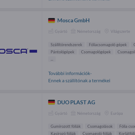
Mosca GmbH
Gyártó
Németország
Világszerte
Szállítórendszerek
Fóliacsomagoló gépek
Pántológépek
Csomagológépek
Csomagol
...
További információk-
Ennek a szállítónak a termékei
DUO PLAST AG
Gyártó
Németország
Európa
Gumírozott fóliák
Csomagolások
Fólia cs
Kasírozó fóliák
Csomagoló fóliák
Korlátfól