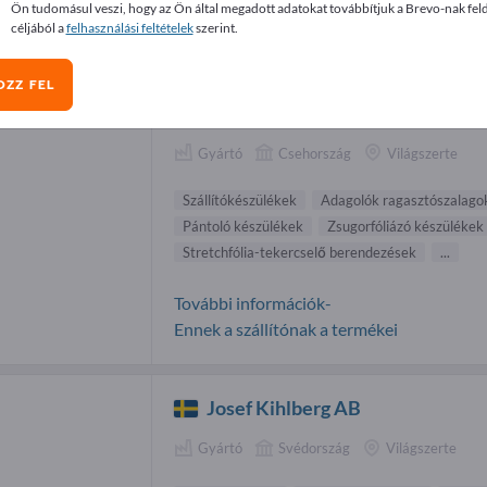
Ön tudomásul veszi, hogy az Ön által megadott adatokat továbbítjuk a Brevo-nak fel
magoló készülékek beszállítók (18)
céljából a
felhasználási feltételek
szerint.
OZZ FEL
FEIFER Kovovýroba spol. s r.o.
Gyártó
Csehország
Világszerte
Szállítókészülékek
Adagolók ragasztószalago
Pántoló készülékek
Zsugorfóliázó készülékek
Stretchfólia-tekercselő berendezések
...
További információk-
Ennek a szállítónak a termékei
Josef Kihlberg AB
Gyártó
Svédország
Világszerte