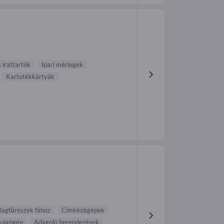
 irattartók
Ipari mérlegek
Kartotékkártyák
lagfűrészek fához
Címkézőgépek
vágógép
Adagoló berendezések