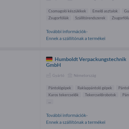
Csomagoló készülékek
Emelő asztalok
Gu
Zsugorfóliák
Szállítórendszerek
Zsugorfól
További információk-
Ennek a szállítónak a termékei
Humboldt Verpackungstechnik
GmbH
Gyártó
Németország
Pántológépek
Raklappántoló gépek
Pánto
Karos tekercselők
Tekercselőrobotok
Pán
...
További információk-
Ennek a szállítónak a termékei