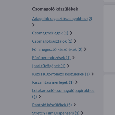
Csomagoló készülékek
Adagolók ragasztószalagokhoz (2)
Csomagmérlegek (1)
Csomagolóasztalok (1)
Fóliahegesztő készülékek (2)
Fúróberendezések (1)
Ipari tűzőgépek (1)
Kézi zsugorfóliázó készülékek (1)
Kiszállítási mérlegek (1)
Letekercselő csomagolópapírokhoz
(1)
Pántoló készülékek (5)
Stretch Film Dispensers (1)