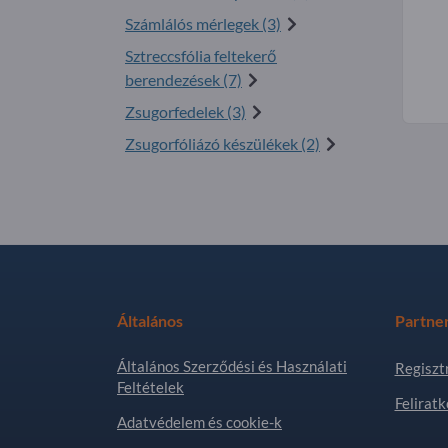
Számlálós mérlegek (3)
Sztreccsfólia feltekerő
berendezések (7)
Zsugorfedelek (3)
Zsugorfóliázó készülékek (2)
Általános
Partne
Általános Szerződési és Használati
Regiszt
Feltételek
Feliratk
Adatvédelem és cookie-k