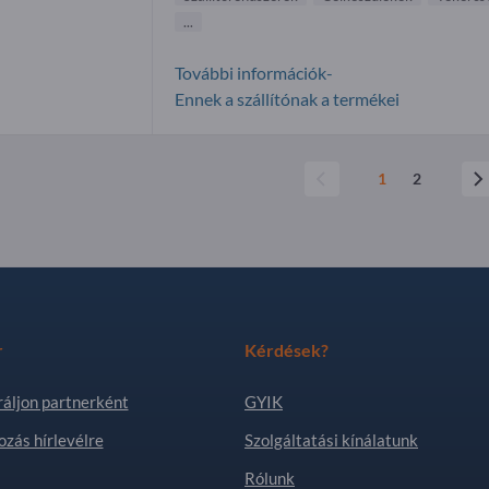
...
További információk-
Ennek a szállítónak a termékei
1
2
r
Kérdések?
ráljon partnerként
GYIK
ozás hírlevélre
Szolgáltatási kínálatunk
Rólunk