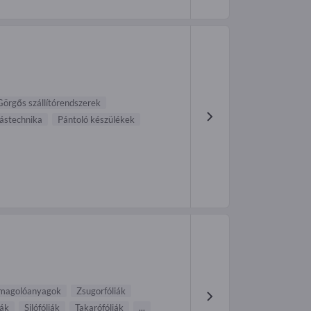
Görgős szállítórendszerek
ástechnika
Pántoló készülékek
omagolóanyagok
Zsugorfóliák
iák
Silófóliák
Takarófóliák
...