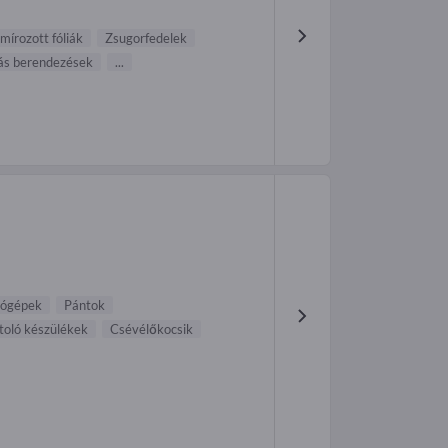
mírozott fóliák
Zsugorfedelek
iás berendezések
...
lógépek
Pántok
toló készülékek
Csévélőkocsik