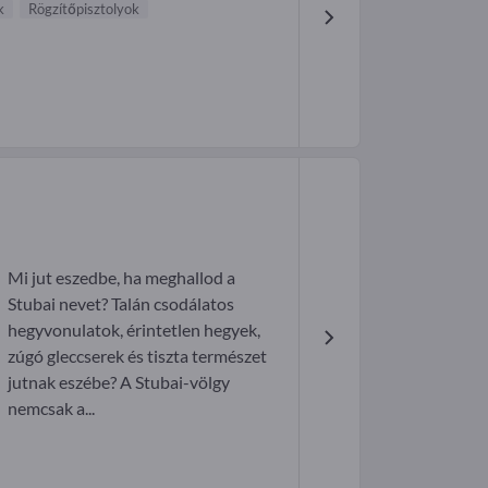
k
Rögzítőpisztolyok
Mi jut eszedbe, ha meghallod a
Stubai nevet? Talán csodálatos
hegyvonulatok, érintetlen hegyek,
zúgó gleccserek és tiszta természet
jutnak eszébe? A Stubai-völgy
nemcsak a...