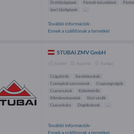
Drótfűzőgépek
Pántoló készülékek
Pánto
Ipari tűzőgépek
...
További információk-
Ennek a szállítónak a termékei
STUBAI ZMV GmbH
Gyártó
Ausztria
Európa
Csigafúrók
Súrolódeszkák
Csempéző szerszámok
Csapszegvágók
Csavarsatuk
Kábelmérők
Kőműveskanalak
Kézi vésők
Csavarkulcs
Dugókulcsok
...
További információk-
Ennek a szállítónak a termékei