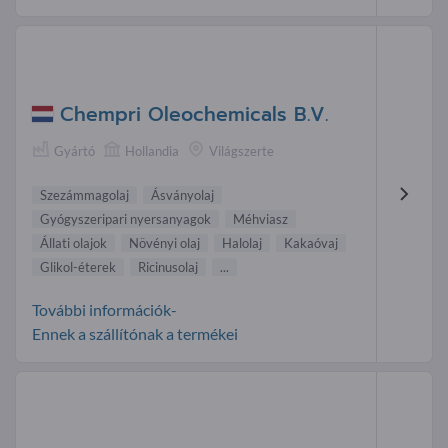
Chempri Oleochemicals B.V.
Gyártó
Hollandia
Világszerte
Szezámmagolaj
Ásványolaj
Gyógyszeripari nyersanyagok
Méhviasz
Állati olajok
Növényi olaj
Halolaj
Kakaóvaj
Glikol-éterek
Ricinusolaj
...
További információk-
Ennek a szállítónak a termékei