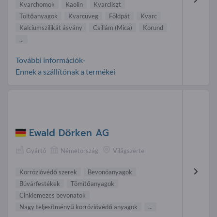
Kvarchomok
Kaolin
Kvarcliszt
Töltőanyagok
Kvarcüveg
Földpát
Kvarc
Kalciumszilikát ásvány
Csillám (Mica)
Korund
...
További információk-
Ennek a szállítónak a termékei
Ewald Dörken AG
Gyártó
Németország
Világszerte
Korrózióvédő szerek
Bevonóanyagok
Búvárfestékek
Tömítőanyagok
Cinklemezes bevonatok
Nagy teljesítményű korrózióvédő anyagok
...