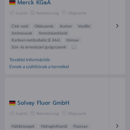
Merck KGaA
Gyártó
Németország
Világszerte
Cink–oxid
Oldószerek
Aceton
Vanillin
Aminosavak
Ammóniumklorid
Karboxi-metilcellulóz (E 466)
Kénsav
Szív- és érrendszeri gyógyszerek
...
További információk-
Ennek a szállítónak a termékei
Solvay Fluor GmbH
Gyártó
Németország
Világszerte
Hűtőközegek
Hidrogén fluorid
Fluorsav