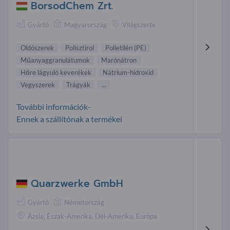
BorsodChem Zrt.
Gyártó
Magyarország
Világszerte
Oldószerek
Polisztirol
Polietilén (PE)
Műanyaggranulátumok
Marónátron
Hőre lágyuló keverékek
Nátrium-hidroxid
Vegyszerek
Trágyák
...
További információk-
Ennek a szállítónak a termékei
Quarzwerke GmbH
Gyártó
Németország
Ázsia, Észak-Amerika, Dél-Amerika, Európa