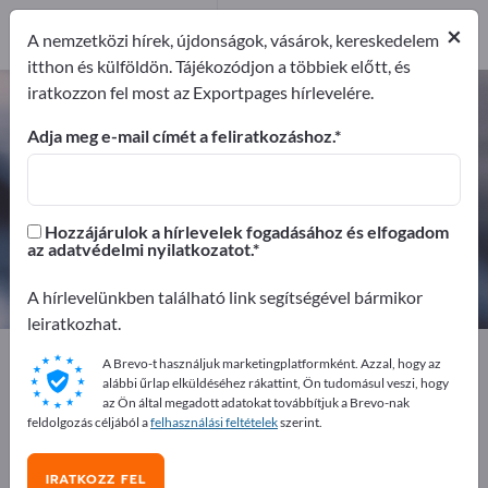
Forgalmazó
3
×
A nemzetközi hírek, újdonságok, vásárok, kereskedelem
itthon és külföldön. Tájékozódjon a többiek előtt, és
iratkozzon fel most az Exportpages hírlevelére.
Szervetlen vegyszerek – gyártók
és beszállítók keresése
Adja meg e-mail címét a feliratkozáshoz.
Exportőrök
Gyártók
21
18
Hozzájárulok a hírlevelek fogadásához és elfogadom
az adatvédelmi nyilatkozatot.
Forgalmazó
3
A hírlevelünkben található link segítségével bármikor
leiratkozhat.
Exportpages
Vegyipar és gyógyszergyártás
A Brevo-t használjuk marketingplatformként. Azzal, hogy az
Szervetlen vegyszerek
Szervetlen vegyszerek
alábbi űrlap elküldéséhez rákattint, Ön tudomásul veszi, hogy
az Ön által megadott adatokat továbbítjuk a Brevo-nak
feldolgozás céljából a
felhasználási feltételek
szerint.
Hirdessen ingyen az Exportpages-
en!
IRATKOZZ FEL