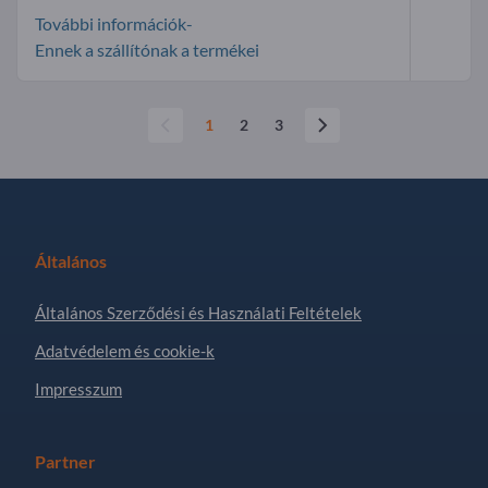
További információk-
Ennek a szállítónak a termékei
1
2
3
Általános
Általános Szerződési és Használati Feltételek
Adatvédelem és cookie-k
Impresszum
Partner