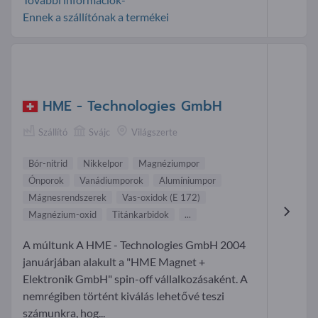
Ennek a szállítónak a termékei
HME - Technologies GmbH
Szállító
Svájc
Világszerte
Bór-nitrid
Nikkelpor
Magnéziumpor
Ónporok
Vanádiumporok
Alumíniumpor
Mágnesrendszerek
Vas-oxidok (E 172)
Magnézium-oxid
Titánkarbidok
...
A múltunk A HME - Technologies GmbH 2004
januárjában alakult a "HME Magnet +
Elektronik GmbH" spin-off vállalkozásaként. A
nemrégiben történt kiválás lehetővé teszi
számunkra, hog...