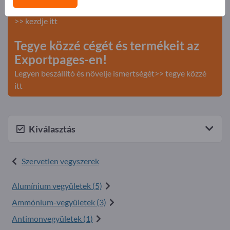
Keresés – Ajánlatok – Használt áruk – Üzleti kapcsolatok
>> kezdje itt
Tegye közzé cégét és termékeit az
Exportpages-en!
Legyen beszállító és növelje ismertségét>> tegye közzé
itt
Kiválasztás
Szervetlen vegyszerek
Alumínium vegyületek (5)
Ammónium-vegyületek (3)
Antimonvegyületek (1)