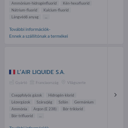
Ammónium-hidrogén fluorid
Kén-hexafluorid
Nátrium-fluorid
Kalcium-fluorid
Lángvédő anyag
...
További információk-
Ennek a szállítónak a termékei
L’AIR LIQUIDE S.A.
Gyártó
Franciaország
Világszerte
Cseppfolyós gázok
Hidrogén-klorid
Lézergázok
Szárazjég
Szilán
Germánium
Ammónia
Argon (E 238)
Bór-triklorid
Bór-trifluorid
...
További információk-