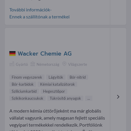
További információk-
Ennek a szállítónak a termékei
Wacker Chemie AG
Gyártó
Németország
Világszerte
Finom vegyszerek
Lágyítók
Bór-nitrid
Bór-karbidok
Kémiai katalizátorok
Sziliciumkarbid
Hegesztőpor
Szikikonkaucsukok
Tükrösítő anyagok
...
A modern kémia úttörőjeként ma már globális
vállalat vagyunk, amely magasan fejlett speciális
vegyipari termékekkel rendelkezik. Portfóliónk