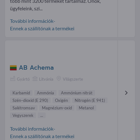
több mint 3200 terméket tartalmaz. Önök,
ügyfeleink, szi...
További információk-
Ennek a szállítónak a termékei
AB Achema
Gyártó
Litvánia
Világszerte
Karbamid
Ammónia
Ammónium nitrát
Szén–dioxid (E 290)
Oxigén
Nitrogén (E 941)
Salétromsav
Magnézium-oxid
Metanol
Vegyszerek
...
További információk-
Ennek a szállítónak a termékei