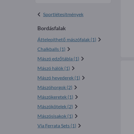
Sportlétesítmények
Bordásfalak
Áttelepíthető mászófalak (1)
Chalkballs (1)
Mászó edzőtábla (1)
Mászó hálók (1)
Mászó hevederek (1)
Mászóhorgok (2)
Mászókeretek (1)
Mászókötelek (2)
Mászósisakok (1)
Via Ferrata Sets (1)