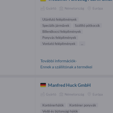
Gyártó
Németország
Európa
Utánfutó felépítmények
Speciális járművek
Szállító pótkocsik
Billenőkocsi felépítmények
Ponyvás felépítmények
Vontató felépítmények
...
További információk-
Ennek a szállítónak a termékei
Manfred Huck GmbH
Gyártó
Németország
Európa
Konténerhálók
Konténer ponyvák
Védő és biztonsági hálók