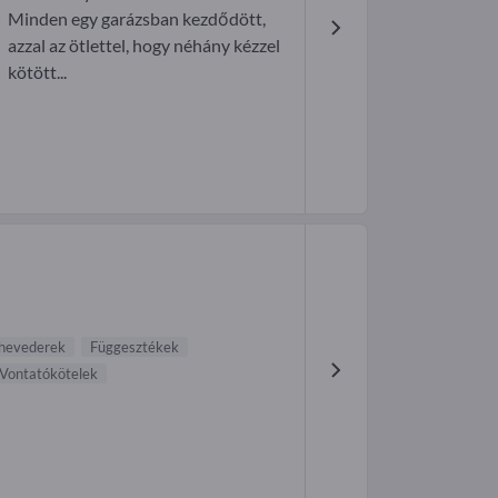
Minden egy garázsban kezdődött,
azzal az ötlettel, hogy néhány kézzel
kötött...
 hevederek
Függesztékek
Vontatókötelek