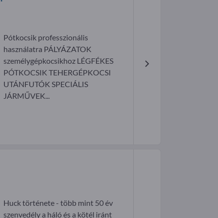
Pótkocsik professzionális
használatra PÁLYÁZATOK
személygépkocsikhoz LÉGFÉKES
PÓTKOCSIK TEHERGÉPKOCSI
UTÁNFUTÓK SPECIÁLIS
JÁRMŰVEK...
Huck története - több mint 50 év
szenvedély a háló és a kötél iránt