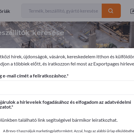
óriák
szállítók keresése
k
közi hírek, újdonságok, vásárok, kereskedelem itthon és külföldö
djon a többiek előtt, és iratkozzon fel most az Exportpages hírleve
sítmények
Bordásfalak
 e-mail címét a feliratkozáshoz.
ages-en!
apcsolatok >> kezdje itt
árulok a hírlevelek fogadásához és elfogadom az adatvédelmi
zatot.
it az Exportpages-en!
elünkben található link segítségével bármikor leiratkozhat.
ye közzé itt
A Brevo-t használjuk marketingplatformként. Azzal, hogy az alábbi űrlap elküldéséhez