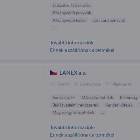
Játszótéri felszerelés
Állványvédő ponyvák
Állványvédő hálók
Letakaró ponyvák
...
További információk-
Ennek a szállítónak a termékei
LANEX a.s.
Gyártó
Csehország
Világszerte
Varrócérnák
Műszálas kötelek
Biztonsági
Bukásvédelmi rendszerek
Kender kötelek
Magasság-biztosítékok
...
További információk-
Ennek a szállítónak a termékei