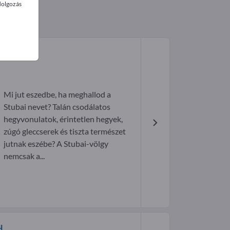
dolgozás
Mi jut eszedbe, ha meghallod a
Stubai nevet? Talán csodálatos
hegyvonulatok, érintetlen hegyek,
zúgó gleccserek és tiszta természet
jutnak eszébe? A Stubai-völgy
nemcsak a...
H