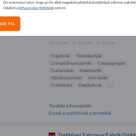
Ön tudomásul veszi, hogy az Ön által megadott adatokat továbbítjuk a Brevo-nak fel
dásfalak beszállítók (4)
céljából a
felhasználási feltételek
szerint.
OZZ FEL
STUBAI ZMV GmbH
Gyártó
Ausztria
Európa
Csigafúrók
Súrolódeszkák
Csempéző szerszámok
Csapszegvágók
Csavarsatuk
Kábelmérők
Kőműveskanalak
Kézi vésők
Csavarkulcs
Dugókulcsok
...
További információk-
Ennek a szállítónak a termékei
Trebbiner Fahrzeug Fabrik Gmb