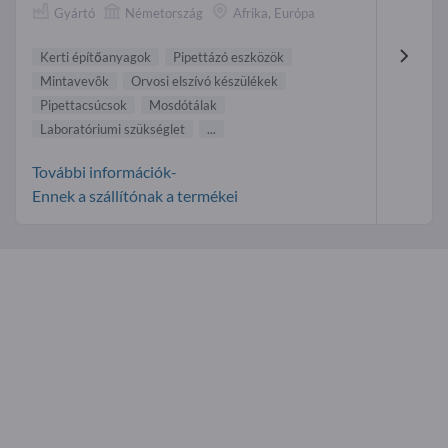
Gyártó
Németország
Afrika, Európa
Kerti építőanyagok
Pipettázó eszközök
Mintavevõk
Orvosi elszívó készülékek
Pipettacsúcsok
Mosdótálak
Laboratóriumi szükséglet
...
További információk-
Ennek a szállítónak a termékei