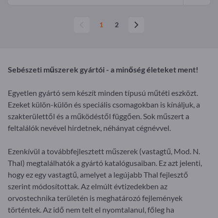
1
2
Sebészeti műszerek gyártói - a minőség életeket ment!
Egyetlen gyártó sem készít minden típusú műtéti eszközt.
Ezeket külön-külön és speciális csomagokban is kínáljuk, a
szakterülettől és a működéstől függően. Sok műszert a
feltalálók nevével hirdetnek, néhányat cégnévvel.
Ezenkívül a továbbfejlesztett műszerek (vastagtű, Mod. N.
Thal) megtalálhatók a gyártó katalógusaiban. Ez azt jelenti,
hogy ez egy vastagtű, amelyet a legújabb Thal fejlesztő
szerint módosítottak. Az elmúlt évtizedekben az
orvostechnika területén is meghatározó fejlemények
történtek. Az idő nem telt el nyomtalanul, főleg ha