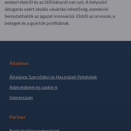
emberi életről és az időhiányról van szó. A helyszíni
látogatás ezért ideális vásárlási lehetőség, ezenkívül
bemutathatók az ágazat innovációi. Ebből az orvosok, a
betegek és a gyártók profitálnak.
Általános
Általános Szerződési és Használati Feltételek
Adatvédelem és cookie-k
Impresszum
Partner
Regisztráljon partnerként