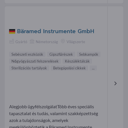
Bäramed Instrumente GmbH
Gyártó
Németország
Világszerte
Sebészeti eszközök
Gipszfűrészek
Sebkampók
Nőgyógyászati felszerelések
Készüléktálcák
Sterilizációs tartályok
Betegápolási cikkek
...
Alegjobb ügyfélszolgálatTöbb éves speciális
tapasztalat és tudás, valamint szakképzettség
azok a tulajdonságok, amelyek
megkülönböztetik a Bäramed Instrumente