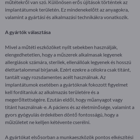
műtétekről van szó. Különösen erős újítások történtek az
implantátumok területén. Ez mindenekelőtt az anyagokra,
valamint a gyártási és alkalmazási technikákra vonatkozik.
A gyártók választása
Mivel a műtéti eszközöket nyílt sebekben használják,
elengedhetetlen, hogy a műszerek alkalmasak legyenek
allergiások számára, sterilek, ellenállóak legyenek és hosszú
élettartalommal bírjanak. Ezért ezekre a célokra csak titánt,
tantált vagy rozsdamentes acélt használnak. Az
implantátumok esetében a gyártóknak fokozott figyelmet
kell fordítaniuk az alkalmazás területére és a
megerőltettségére. Ezután eldől, hogy műanyagot vagy
titánt használnak-e. A páciens és az életminősége, valamint a
gyors gyógyulás érdekében döntő fontosságú, hogy a
műízületet ne kelljen kétévente cserélni.
A gyártókat elsősorban a munkaeszközök pontos elkészítési