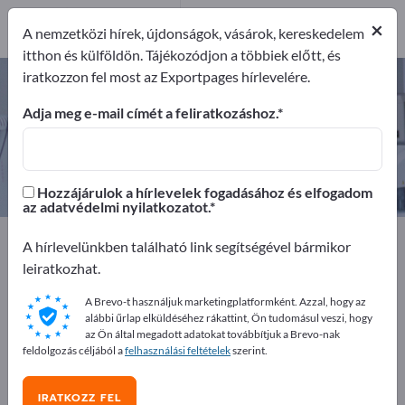
14
×
Gyártók
14
A nemzetközi hírek, újdonságok, vásárok, kereskedelem
itthon és külföldön. Tájékozódjon a többiek előtt, és
iratkozzon fel most az Exportpages hírlevelére.
Sebészeti eszközök – gyártók és
beszállítók keresése
Adja meg e-mail címét a feliratkozáshoz.
Exportőrök
Gyártók
14
14
Hozzájárulok a hírlevelek fogadásához és elfogadom
az adatvédelmi nyilatkozatot.
Exportpages
Orvostudomány és laboratórium
A hírlevelünkben található link segítségével bármikor
Sebészeti eszközök
leiratkozhat.
A Brevo-t használjuk marketingplatformként. Azzal, hogy az
Hirdessen ingyen az Exportpages-
alábbi űrlap elküldéséhez rákattint, Ön tudomásul veszi, hogy
en!
az Ön által megadott adatokat továbbítjuk a Brevo-nak
feldolgozás céljából a
felhasználási feltételek
szerint.
Keresés – Ajánlatok – Használt áruk – Üzleti kapcsolatok
>> kezdje itt
IRATKOZZ FEL