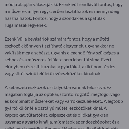
módja alapján választják ki. Ezenkívül rendkívül fontos, hogy
a műszerek milyen egyszerűen tisztíthatók és mennyi ideig
használhatók. Fontos, hogy a szondák és a spatulak
rugalmasak legyenek.
Ezenkívül a bevásárlók számára fontos, hogy a műtéti
eszközök könnyen tisztíthatók legyenek, ugyanakkor ne
vakítsák meg a sebészt, ugyanis elegendő fény szükséges a
sebhez és a műszerek felülete nem lehet túl sima. Ezért
előnyben részesítik azokat a gyártókat, akik finom, érdes
vagy sötét színű felületű evőeszközöket kínálnak.
A sebészeti eszközök osztályokba vannak felosztva. Ez
magában foglalja az optikai, szorító, rögzítő, megfogó, vágó
és kombinált műszereket vagy varrókészülékeket.. A legtöbb
gyártó különféle osztályú műtéti eszközöket kínál. A
kapcsokat, tűtartókat, csipeszeket és ollókat gyakran
ugyanaz a gyártó kínálja, míg mások az endoszkópokat és a
szikéket részesítik előnyben. Néhány eszköz többfunkciós