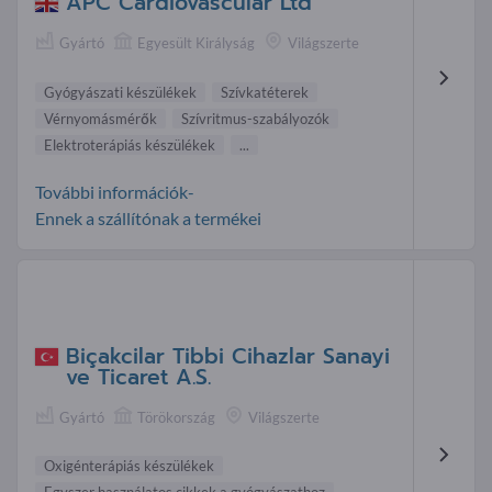
APC Cardiovascular Ltd
Gyártó
Egyesült Királyság
Világszerte
Gyógyászati készülékek
Szívkatéterek
Vérnyomásmérők
Szívritmus-szabályozók
Elektroterápiás készülékek
...
További információk-
Ennek a szállítónak a termékei
Biçakcilar Tibbi Cihazlar Sanayi
ve Ticaret A.S.
Gyártó
Törökország
Világszerte
Oxigénterápiás készülékek