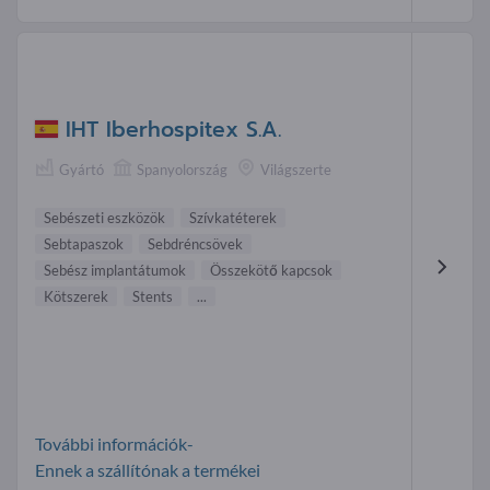
IHT Iberhospitex S.A.
Gyártó
Spanyolország
Világszerte
Sebészeti eszközök
Szívkatéterek
Sebtapaszok
Sebdréncsövek
Sebész implantátumok
Összekötő kapcsok
Kötszerek
Stents
...
További információk-
Ennek a szállítónak a termékei