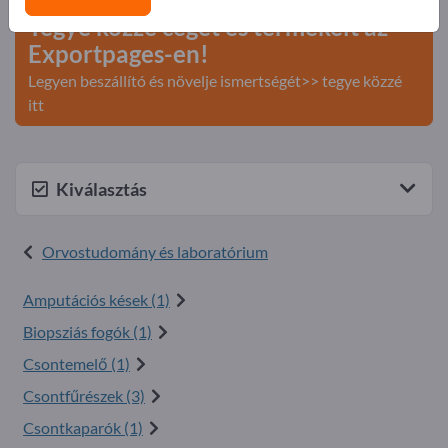
Tegye közzé cégét és termékeit az
Exportpages-en!
Legyen beszállító és növelje ismertségét>> tegye közzé
itt
Kiválasztás
Orvostudomány és laboratórium
Amputációs kések (1)
Biopsziás fogók (1)
Csontemelő (1)
Csontfűrészek (3)
Csontkaparók (1)