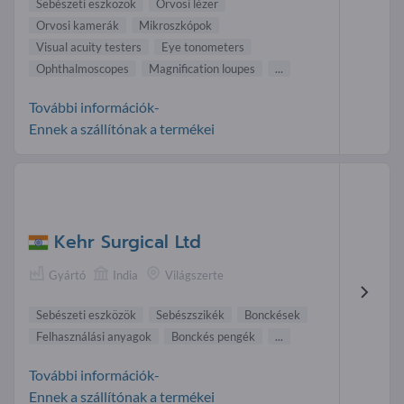
Sebészeti eszközök
Orvosi lézer
Orvosi kamerák
Mikroszkópok
Visual acuity testers
Eye tonometers
Ophthalmoscopes
Magnification loupes
...
További információk-
Ennek a szállítónak a termékei
Kehr Surgical Ltd
Gyártó
India
Világszerte
Sebészeti eszközök
Sebészszikék
Bonckések
Felhasználási anyagok
Bonckés pengék
...
További információk-
Ennek a szállítónak a termékei