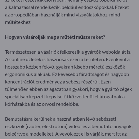
alkalmazással rendelkezik, például endoszkópokkal. Ezeket
az ortopédiában használják mind vizsgálatokhoz, mind
műtétekhez.
Hogyan vásárolják meg a műtéti műszereket?
Természetesen a vásárlók felkeresik a gyártók weboldalát is.
Az online üzletek is hasznosak ezen a területen. Ezenkívül a
hosszabb kézben fekvő, gyakran kisebb méretű eszközök
ergonómikus alakúak. Ez kevesebb fáradtságot és nagyobb
koncentrációt eredményez a sebész részéről. Ezen
túlmenően ebben az ágazatban gyakori, hogy a gyártó cégek
speciálisan képzett képviselői közvetlenül ellátogatnak a
kórházakba és az orvosi rendelőbe.
Bemutatásra kerülnek a használatban lévő sebészeti
eszközök (cauter, elektrotóm) videói és a bemutató anyagok,
beleértve a modelleket. A vevők ezt el is várják, mert itt az