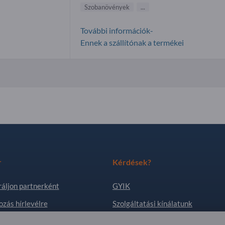
Szobanövények
...
További információk-
Ennek a szállítónak a termékei
r
Kérdések?
ráljon partnerként
GYIK
ozás hírlevélre
Szolgáltatási kínálatunk
Rólunk