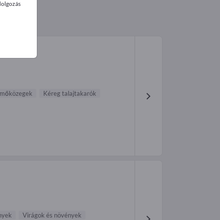
dolgozás
rmőközegek
Kéreg talajtakarók
nyek
Virágok és növények