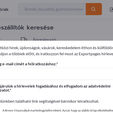
óriák
Exportőrö
szállítók keresése
k
Forgalmazó
1
közi hírek, újdonságok, vásárok, kereskedelem itthon és külföldö
djon a többiek előtt, és iratkozzon fel most az Exportpages hírleve
rágok és növények
Virágföldek
 e-mail címét a feliratkozáshoz.
ages-en!
apcsolatok >> kezdje itt
árulok a hírlevelek fogadásához és elfogadom az adatvédelmi
zatot.
it az Exportpages-en!
elünkben található link segítségével bármikor leiratkozhat.
ye közzé itt
A Brevo-t használjuk marketingplatformként. Azzal, hogy az alábbi űrlap elküldéséhez