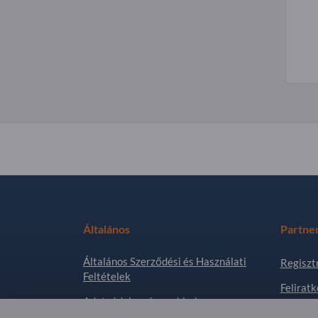
Általános
Partne
Általános Szerződési és Használati
Regiszt
Feltételek
Feliratk
Adatvédelem és cookie-k