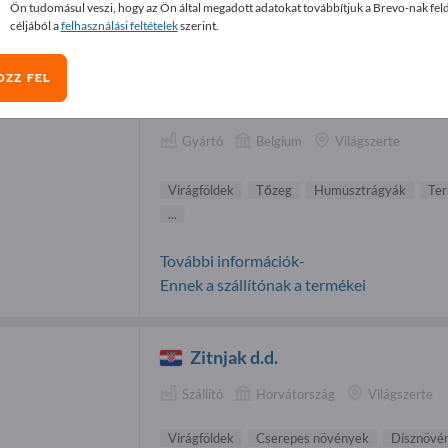
Ön tudomásul veszi, hogy az Ön által megadott adatokat továbbítjuk a Brevo-nak fel
gföldek beszállítók (2)
céljából a
felhasználási feltételek
szerint.
OZZ FEL
Eifel-Holz AG
Gyártó
Belgium
Világszerte
Virágföldek
Tőzeg
Humusztrágyák
Te
...
További információk-
Ennek a szállítónak a termékei
Zitnjak d.d.
Szállító
Horvátország
Világszerte
Virágföldek
Cserepes növények
Dísznövé