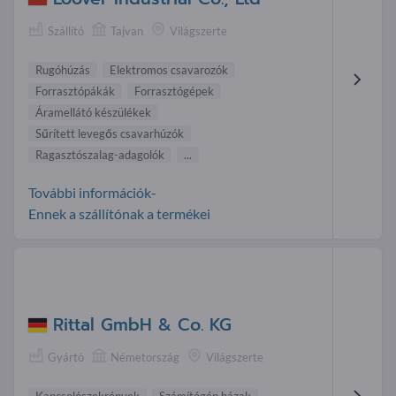
Szállító
Tajvan
Világszerte
Rugóhúzás
Elektromos csavarozók
Forrasztópákák
Forrasztógépek
Áramellátó készülékek
Sűrített levegős csavarhúzók
Ragasztószalag-adagolók
...
További információk-
Ennek a szállítónak a termékei
Rittal GmbH & Co. KG
Gyártó
Németország
Világszerte