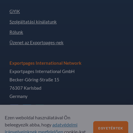
GYIK
Szolgáltatási kínálatunk
Rólunk
Üzenet az Exportpages-nek
Exportpages International Network
Exportpages International GmbH
Becker-Göring-Straße 15
76307 Karlsbad
Germany
Ezen weboldal használatával Ön
beleegyezik abba, hogy
adatvédelmi
Copyright © 2026 Exportpages International GmbH. All
EGYETÉRTEK
irányelveinknek megfelelően
cookie-kat