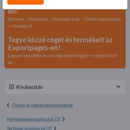
Hirdessen ingyen az Exportpages-
en!
Keresés – Ajánlatok – Használt áruk – Üzleti kapcsolatok
>> kezdje itt
Tegye közzé cégét és termékeit az
Exportpages-en!
Legyen beszállító és növelje ismertségét>> tegye közzé
itt
Kiválasztás
Üzemi és raktári berendezések
Mérlegkiegyensúlyozók (5)
Tartókarrendszerek (2)