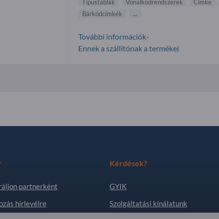
Típustáblák
Vonalkódrendszerek
Címke
Bárkódcímkék
...
További információk-
Ennek a szállítónak a termékei
r
Kérdések?
ráljon partnerként
GYIK
ozás hírlevélre
Szolgáltatási kínálatunk