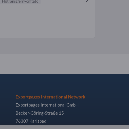
Hőtranszfernyomtató
Exportpages International Network
Exportpages International GmbH
Becker-Göring-Straße 15
76307 Karlsbad
Germany