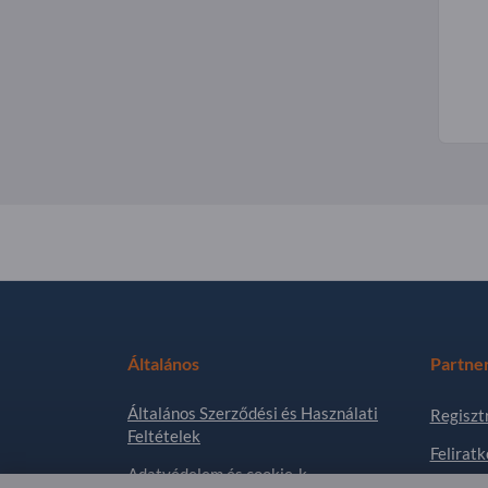
Általános
Partne
Általános Szerződési és Használati
Regiszt
Feltételek
Feliratk
Adatvédelem és cookie-k