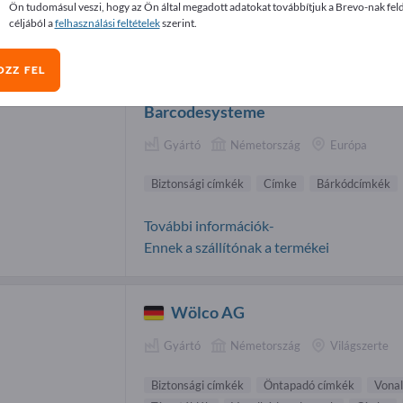
Ön tudomásul veszi, hogy az Ön által megadott adatokat továbbítjuk a Brevo-nak fel
tonsági címkék beszállítók (2)
céljából a
felhasználási feltételek
szerint.
OZZ FEL
JS Etiketten und
Barcodesysteme
Gyártó
Németország
Európa
Biztonsági címkék
Címke
Bárkódcímkék
További információk-
Ennek a szállítónak a termékei
Wölco AG
Gyártó
Németország
Világszerte
Biztonsági címkék
Öntapadó címkék
Vona