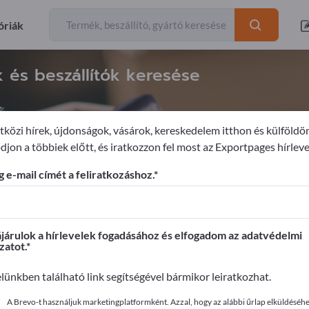
óriák
 és beszállítók keresése
k
közi hírek, újdonságok, vásárok, kereskedelem itthon és külföldö
djon a többiek előtt, és iratkozzon fel most az Exportpages hírleve
gi címkék
 e-mail címét a feliratkozáshoz.
ages-en!
apcsolatok >> kezdje itt
árulok a hírlevelek fogadásához és elfogadom az adatvédelmi
zatot.
it az Exportpages-en!
elünkben található link segítségével bármikor leiratkozhat.
ye közzé itt
A Brevo-t használjuk marketingplatformként. Azzal, hogy az alábbi űrlap elküldéséhez