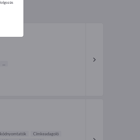
dolgozás
...
lkódnyomtatók
Címkeadagoló