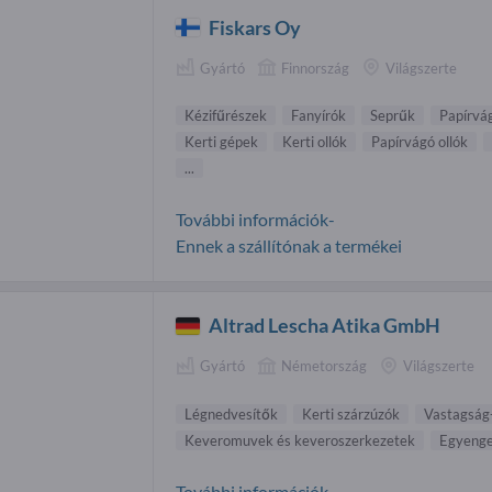
Fiskars Oy
Gyártó
Finnország
Világszerte
Kézifűrészek
Fanyírók
Seprűk
Papírvá
Kerti gépek
Kerti ollók
Papírvágó ollók
...
További információk-
Ennek a szállítónak a termékei
Altrad Lescha Atika GmbH
Gyártó
Németország
Világszerte
Légnedvesítők
Kerti szárzúzók
Vastagság
Keveromuvek és keveroszerkezetek
Egyenge
További információk-