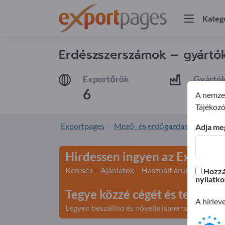
Kateg
Erdészszerszámok – gyártók
Exportőrök
Gyártó
6
6
A nemzet
Tájékozó
Exportpages
Mező- és erdőgazdaságok
Er
Adja meg
Hirdessen ingyen az Exportp
Keresés – Ajánlatok – Használt áruk – Üzleti k
Hozzáj
nyilatko
Tegye közzé cégét és terméke
A hírlev
Legyen beszállító és növelje ismertségét>> teg