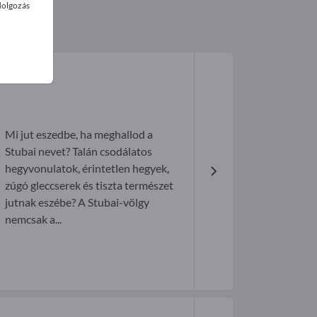
dolgozás
Mi jut eszedbe, ha meghallod a
Stubai nevet? Talán csodálatos
hegyvonulatok, érintetlen hegyek,
zúgó gleccserek és tiszta természet
jutnak eszébe? A Stubai-völgy
nemcsak a...