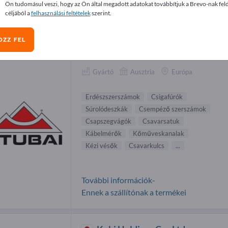
Ön tudomásul veszi, hogy az Ön által megadott adatokat továbbítjuk a Brevo-nak fel
észszerszámok beszállítók (6)
céljából a
felhasználási feltételek
szerint.
OZZ FEL
STUBAI ZMV GmbH
Gyártó
Ausztria
Európa
Erdészszerszámok
Csigafúrók
Súrolódeszkák
Csempéző szerszámok
Csapszegvágók
Csavarsatuk
Kábelmérők
Kőműveskanalak
Kézi vésők
Csavarkulcs
...
További információk-
Ennek a szállítónak a termékei