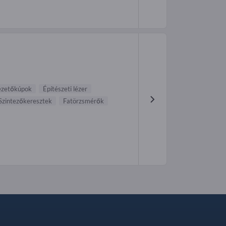
ezetőkúpok
Építészeti lézer
Szintezőkeresztek
Fatörzsmérők