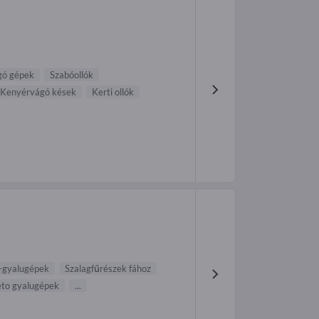
gó gépek
Szabóollók
Kenyérvágó kések
Kerti ollók
-gyalugépek
Szalagfűrészek fához
to gyalugépek
...