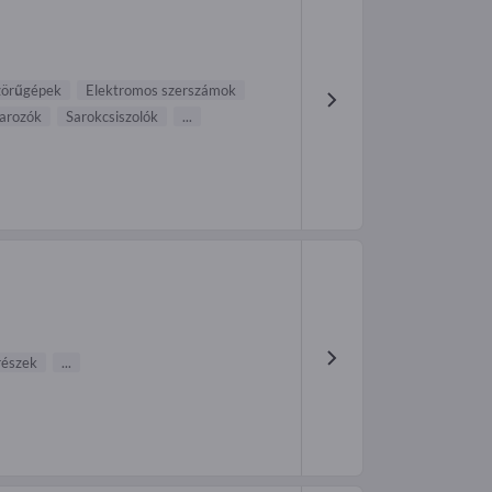
zörűgépek
Elektromos szerszámok
arozók
Sarokcsiszolók
...
részek
...