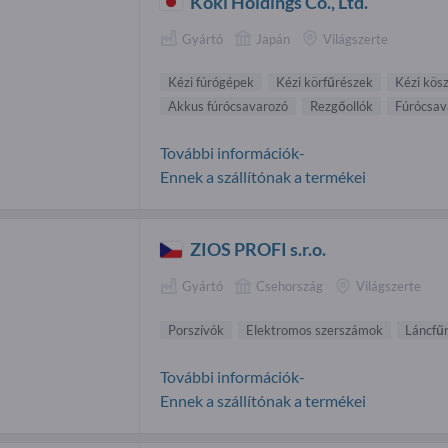
Koki Holdings Co., Ltd.
Gyártó
Japán
Világszerte
Kézi fúrógépek
Kézi körfűrészek
Kézi kös
Akkus fúrócsavarozó
Rezgőollók
Fúrócsav
További információk-
Ennek a szállítónak a termékei
ZIOS PROFI s.r.o.
Gyártó
Csehország
Világszerte
Porszívók
Elektromos szerszámok
Láncfű
További információk-
Ennek a szállítónak a termékei