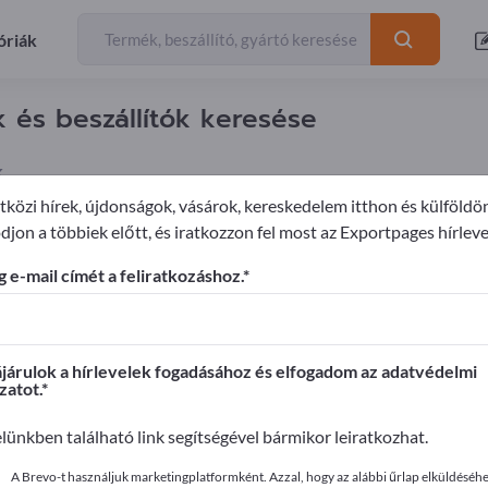
óriák
 és beszállítók keresése
k
közi hírek, újdonságok, vásárok, kereskedelem itthon és külföldö
djon a többiek előtt, és iratkozzon fel most az Exportpages hírleve
dészszerszámok
 e-mail címét a feliratkozáshoz.
ages-en!
apcsolatok >> kezdje itt
árulok a hírlevelek fogadásához és elfogadom az adatvédelmi
zatot.
it az Exportpages-en!
elünkben található link segítségével bármikor leiratkozhat.
ye közzé itt
A Brevo-t használjuk marketingplatformként. Azzal, hogy az alábbi űrlap elküldéséhez