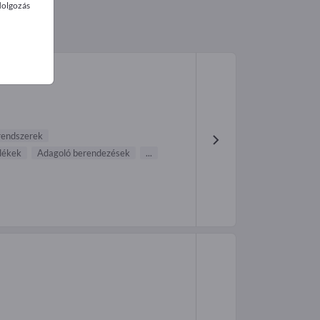
dolgozás
rendszerek
ülékek
Adagoló berendezések
...