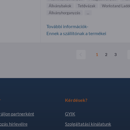
Állvány bakok
Tetővázak
Workstand Ladd
Állványhorganyzás
...
További információk-
Ennek a szállítónak a termékei
1
2
3
r
Kérdések?
ráljon partnerként
GYIK
ozás hírlevélre
Szolgáltatási kínálatunk