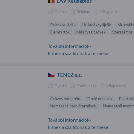
DW Reusables
Gyártó
Belgium
Világszerte
Palackos ládák
Hulladékgyűjtők
Muszaki 
Elemtartók
Műanyag csövek
Szerszámosl
További információk-
Ennek a szállítónak a termékei
TENEZ a.s.
Gyártó
Csehország
Világszerte
Csöves hocserélo
Tároló dobozok
Pasztöri
Nemesacél tárolótartályok
Nemesacél nyomó
További információk-
Ennek a szállítónak a termékei