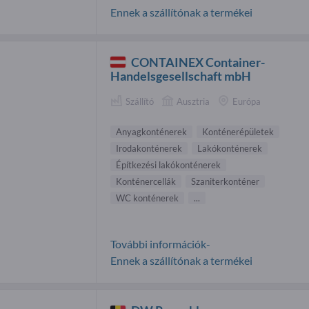
Ennek a szállítónak a termékei
CONTAINEX Container-
Handelsgesellschaft mbH
Szállító
Ausztria
Európa
Anyagkonténerek
Konténerépületek
Irodakonténerek
Lakókonténerek
Építkezési lakókonténerek
Konténercellák
Szaniterkonténer
WC konténerek
...
További információk-
Ennek a szállítónak a termékei