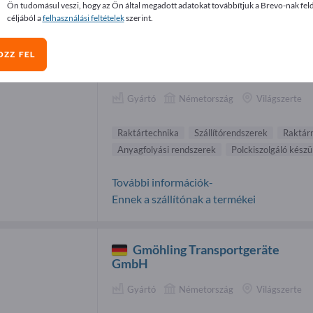
Ön tudomásul veszi, hogy az Ön által megadott adatokat továbbítjuk a Brevo-nak fel
tártechnika beszállítók (26)
céljából a
felhasználási feltételek
szerint.
OZZ FEL
SYSTRAPLAN GmbH & Co. KG
Gyártó
Németország
Világszerte
Raktártechnika
Szállítórendszerek
Raktár
Anyagfolyási rendszerek
Polckiszolgáló kész
További információk-
Ennek a szállítónak a termékei
Gmöhling Transportgeräte
GmbH
Gyártó
Németország
Világszerte