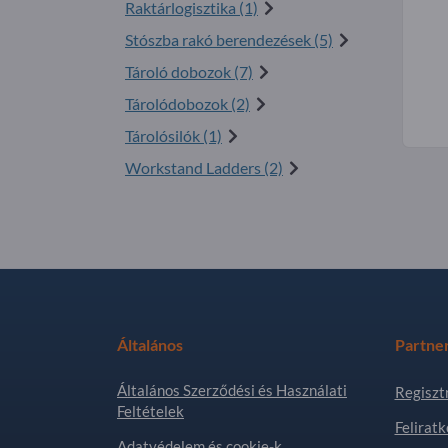
Raktárlogisztika (1)
Stószba rakó berendezések (5)
Tároló dobozok (7)
Tárolódobozok (2)
Tárolósilók (1)
Workstand Ladders (2)
Általános
Partne
Általános Szerződési és Használati
Regiszt
Feltételek
Feliratk
Adatvédelem és cookie-k