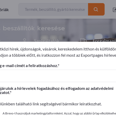
Exportőrök
Gyártók
26
24
óriák
 beszállítók keresése
k
Szolgáltatók
Forgalmaz
1
1
közi hírek, újdonságok, vásárok, kereskedelem itthon és külföldö
djon a többiek előtt, és iratkozzon fel most az Exportpages hírleve
technika
 e-mail címét a feliratkozáshoz.
ages-en!
apcsolatok >> kezdje itt
árulok a hírlevelek fogadásához és elfogadom az adatvédelmi
zatot.
it az Exportpages-en!
elünkben található link segítségével bármikor leiratkozhat.
ye közzé itt
A Brevo-t használjuk marketingplatformként. Azzal, hogy az alábbi űrlap elküldéséhez