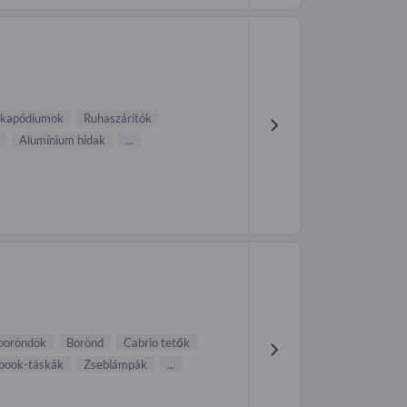
kapódiumok
Ruhaszárítók
Alumínium hidak
...
 boröndök
Borönd
Cabrio tetők
book-táskák
Zseblámpák
...