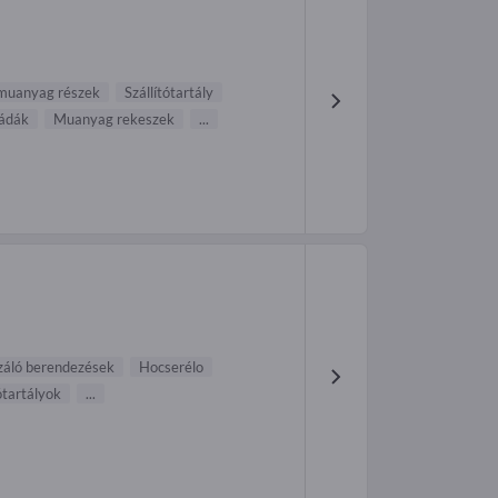
muanyag részek
Szállítótartály
ádák
Muanyag rekeszek
...
záló berendezések
Hocserélo
tartályok
...