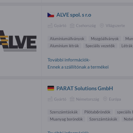
ALVE spol. s r.o
Gyártó
Csehország
Világszerte
Alumíniumállványok
Mozgóállványok
Mun
Alumínium létrák
Speciális vezetők
Létrák
További információk-
Ennek a szállítónak a termékei
PARAT Solutions GmbH
Gyártó
Németország
Európa
Szerszámtáskák
Pilótabőröndök
speciális
Muanyag boröndök
Szerszámtáskák
Note
További információk-