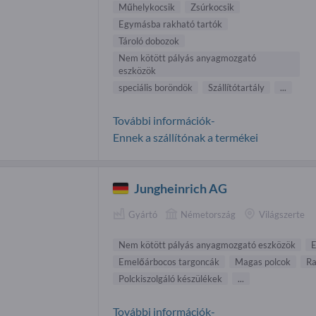
Műhelykocsik
Zsúrkocsik
Egymásba rakható tartók
Tároló dobozok
Nem kötött pályás anyagmozgató
eszközök
speciális boröndök
Szállítótartály
...
További információk-
Ennek a szállítónak a termékei
Jungheinrich AG
Gyártó
Németország
Világszerte
Nem kötött pályás anyagmozgató eszközök
E
Emelőárbocos targoncák
Magas polcok
Ra
Polckiszolgáló készülékek
...
További információk-