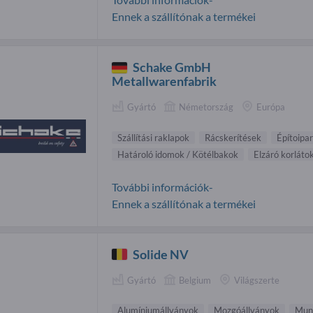
Ennek a szállítónak a termékei
Schake GmbH
Metallwarenfabrik
Gyártó
Németország
Európa
Szállítási raklapok
Rácskerítések
Építoipa
Határoló idomok / Kötélbakok
Elzáró korláto
További információk-
Ennek a szállítónak a termékei
Solide NV
Gyártó
Belgium
Világszerte
Alumíniumállványok
Mozgóállványok
Mun