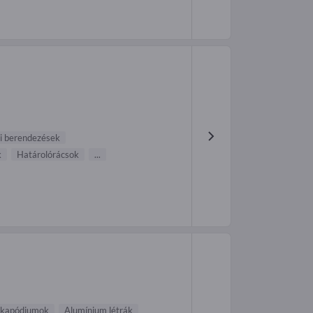
ri berendezések
k
Határolórács ok
...
kapódiumok
Alumínium létrák