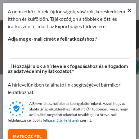
1
Forgalmazó
×
A nemzetközi hírek, újdonságok, vásárok, kereskedelem
1
itthon és külföldön. Tájékozódjon a többiek előtt, és
iratkozzon fel most az Exportpages hírlevelére.
Tonerek másolóhoz – gyártók és
beszállítók keresése
Adja meg e-mail címét a feliratkozáshoz.
Exportőrök
Forgalmazó
1
1
Hozzájárulok a hírlevelek fogadásához és elfogadom
az adatvédelmi nyilatkozatot.
Exportpages
Irodaszerek
Írószerek
A hírlevelünkben található link segítségével bármikor
Tonerek másolóhoz
leiratkozhat.
A Brevo-t használjuk marketingplatformként. Azzal, hogy az
Hirdessen ingyen az Exportpages-
alábbi űrlap elküldéséhez rákattint, Ön tudomásul veszi, hogy
en!
az Ön által megadott adatokat továbbítjuk a Brevo-nak
feldolgozás céljából a
felhasználási feltételek
szerint.
Keresés – Ajánlatok – Használt áruk – Üzleti kapcsolatok
>> kezdje itt
IRATKOZZ FEL