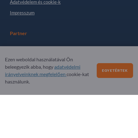
Adatvédelem és cookie-k
Impresszum
Partner
Regisztráljon partnerként
Feliratkozás hírlevélre
Ezen weboldal használatával Ön
beleegyezik abba, hogy
adatvédelmi
EGYETÉRTEK
irányelveinknek megfelelően
cookie-kat
Kérdések?
használunk.
GYIK
Szolgáltatási kínálatunk
Rólunk
Üzenet az Exportpages-nek