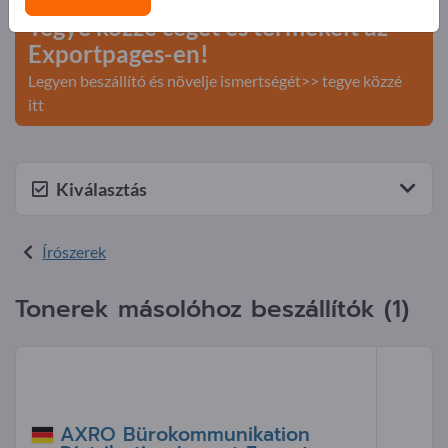
Tegye közzé cégét és termékeit az
Exportpages-en!
Legyen beszállító és növelje ismertségét>> tegye közzé
itt
Kiválasztás
Írószerek
Tonerek másolóhoz beszállítók (1)
AXRO Bürokommunikation