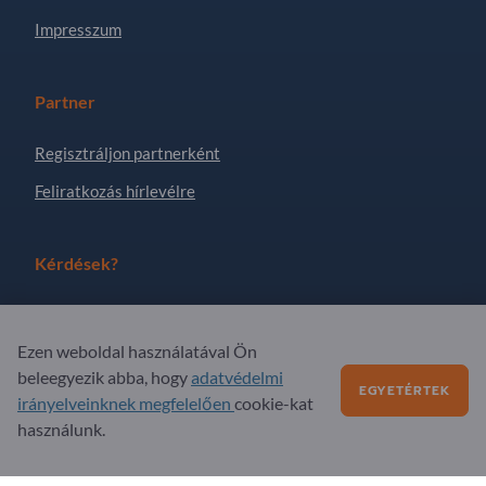
Impresszum
Partner
Regisztráljon partnerként
Feliratkozás hírlevélre
Kérdések?
GYIK
Ezen weboldal használatával Ön
Szolgáltatási kínálatunk
beleegyezik abba, hogy
adatvédelmi
EGYETÉRTEK
Rólunk
irányelveinknek megfelelően
cookie-kat
használunk.
Üzenet az Exportpages-nek