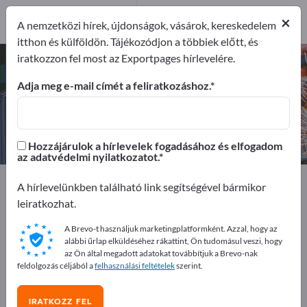
2
×
Gyártók
2
A nemzetközi hírek, újdonságok, vásárok, kereskedelem
itthon és külföldön. Tájékozódjon a többiek előtt, és
iratkozzon fel most az Exportpages hírlevelére.
Átalakító szerszámok – gyártók és
beszállítók keresése
Adja meg e-mail címét a feliratkozáshoz.
Exportőrök
Gyártók
2
2
Hozzájárulok a hírlevelek fogadásához és elfogadom
az adatvédelmi nyilatkozatot.
Exportpages
Gépek és üzemek
A hírlevelünkben található link segítségével bármikor
Gép- és berendezésgyártás
Szerszámok
leiratkozhat.
Átalakító szerszámok
A Brevo-t használjuk marketingplatformként. Azzal, hogy az
alábbi űrlap elküldéséhez rákattint, Ön tudomásul veszi, hogy
Hirdessen ingyen az Exportpages-
az Ön által megadott adatokat továbbítjuk a Brevo-nak
feldolgozás céljából a
felhasználási feltételek
szerint.
en!
Keresés – Ajánlatok – Használt áruk – Üzleti kapcsolatok
IRATKOZZ FEL