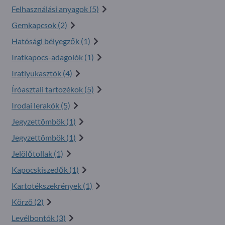
Felhasználási anyagok (5)
Gemkapcsok (2)
Hatósági bélyegzők (1)
Iratkapocs-adagolók (1)
Iratlyukasztók (4)
Íróasztali tartozékok (5)
Irodai lerakók (5)
Jegyzettömbök (1)
Jegyzettömbök (1)
Jelölőtollak (1)
Kapocskiszedők (1)
Kartotékszekrények (1)
Körzõ (2)
Levélbontók (3)