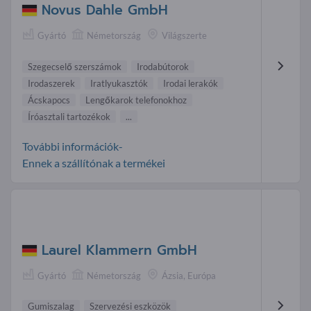
Novus Dahle GmbH
Gyártó
Németország
Világszerte
Szegecselő szerszámok
Irodabútorok
Irodaszerek
Iratlyukasztók
Irodai lerakók
Ácskapocs
Lengőkarok telefonokhoz
Íróasztali tartozékok
...
További információk-
Ennek a szállítónak a termékei
Laurel Klammern GmbH
Gyártó
Németország
Ázsia, Európa
Gumiszalag
Szervezési eszközök