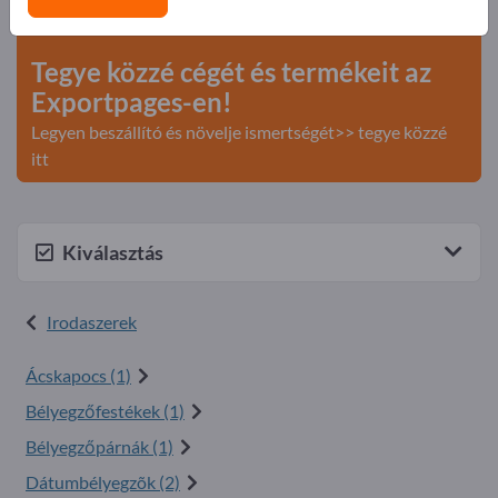
>> kezdje itt
Tegye közzé cégét és termékeit az
Exportpages-en!
Legyen beszállító és növelje ismertségét>> tegye közzé
itt
Kiválasztás
Irodaszerek
Ácskapocs (1)
Bélyegzőfestékek (1)
Bélyegzőpárnák (1)
Dátumbélyegzõk (2)