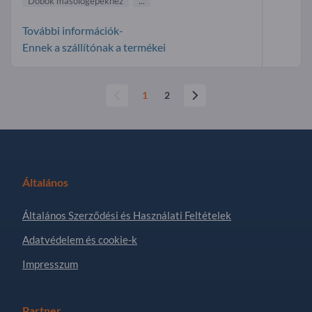
Dobok másológépekhez
...
További információk-
Ennek a szállítónak a termékei
1
2
Általános
Általános Szerződési és Használati Feltételek
Adatvédelem és cookie-k
Impresszum
Partner