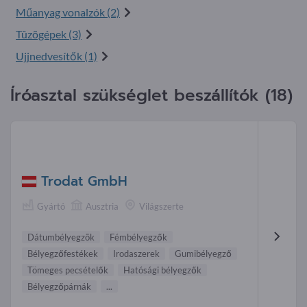
Műanyag vonalzók (2)
Tûzõgépek (3)
Ujjnedvesítők (1)
Íróasztal szükséglet beszállítók (18)
Trodat GmbH
Gyártó
Ausztria
Világszerte
Dátumbélyegzõk
Fémbélyegzők
Bélyegzőfestékek
Irodaszerek
Gumibélyegző
Tömeges pecsételők
Hatósági bélyegzők
Bélyegzőpárnák
...