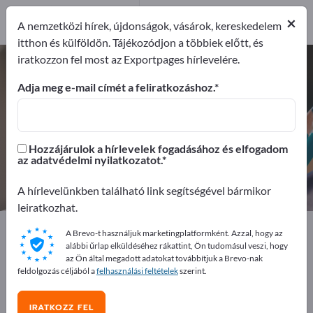
Forgalmazó
2
×
A nemzetközi hírek, újdonságok, vásárok, kereskedelem
itthon és külföldön. Tájékozódjon a többiek előtt, és
iratkozzon fel most az Exportpages hírlevelére.
Íróasztal szükséglet – gyártók és
beszállítók keresése
Adja meg e-mail címét a feliratkozáshoz.
Exportőrök
Gyártók
18
16
Hozzájárulok a hírlevelek fogadásához és elfogadom
az adatvédelmi nyilatkozatot.
Forgalmazó
2
A hírlevelünkben található link segítségével bármikor
leiratkozhat.
Exportpages
Irodaszerek
Íróasztal szükséglet
A Brevo-t használjuk marketingplatformként. Azzal, hogy az
alábbi űrlap elküldéséhez rákattint, Ön tudomásul veszi, hogy
az Ön által megadott adatokat továbbítjuk a Brevo-nak
Hirdessen ingyen az Exportpages-
feldolgozás céljából a
felhasználási feltételek
szerint.
en!
Keresés – Ajánlatok – Használt áruk – Üzleti kapcsolatok
IRATKOZZ FEL