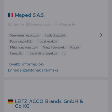
Maped S.A.S.
Gyártó
Franciaország
Világszerte
Szervezési eszközök
Iratlyukasztók
Papírvágó ollók
Irodai lerakók
Műanyag vonalzók
Nagyítóüvegek
Körzõ
Ceruzák
Íróasztali tartozékok
...
További információk-
Ennek a szállítónak a termékei
LEITZ ACCO Brands GmbH &
Co KG