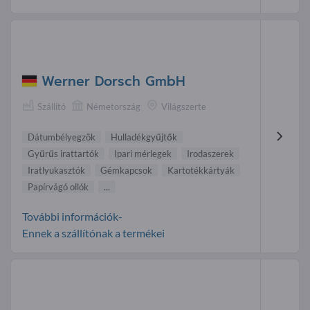
Werner Dorsch GmbH
Szállító
Németország
Világszerte
Dátumbélyegzõk
Hulladékgyűjtők
Gyűrűs irattartók
Ipari mérlegek
Irodaszerek
Iratlyukasztók
Gémkapcsok
Kartotékkártyák
Papírvágó ollók
...
További információk-
Ennek a szállítónak a termékei