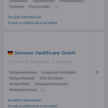
Levélpapírok
Jegyzettömbök
Fényképalbumok
Írótömbök
Exercise books
...
További információk-
Ennek a szállítónak a termékei
Siemens Healthcare GmbH
Gyártó
Németország
Világszerte
Röntgenkészülékek
Gyógyászati készülékek
Röntgenkép nézők
EKG- készülékek
Röntgenfilmek
Diagnosztikai eszközök
Röntgentartozékok
...
További információk-
Ennek a szállítónak a termékei