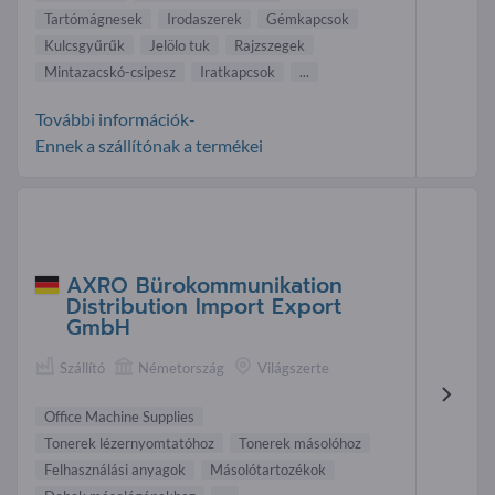
Tartómágnesek
Irodaszerek
Gémkapcsok
Kulcsgyűrűk
Jelölo tuk
Rajzszegek
Mintazacskó-csipesz
Iratkapcsok
...
További információk-
Ennek a szállítónak a termékei
AXRO Bürokommunikation
Distribution Import Export
GmbH
Szállító
Németország
Világszerte
Office Machine Supplies
Tonerek lézernyomtatóhoz
Tonerek másolóhoz
Felhasználási anyagok
Másolótartozékok