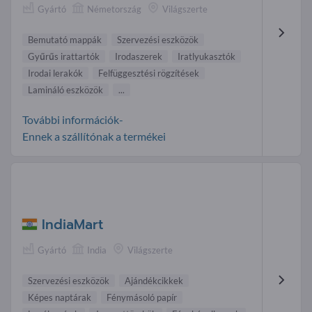
Gyártó
Németország
Világszerte
Bemutató mappák
Szervezési eszközök
Gyűrűs irattartók
Irodaszerek
Iratlyukasztók
Irodai lerakók
Felfüggesztési rögzítések
Lamináló eszközök
...
További információk-
Ennek a szállítónak a termékei
IndiaMart
Gyártó
India
Világszerte
Szervezési eszközök
Ajándékcikkek
Képes naptárak
Fénymásoló papír