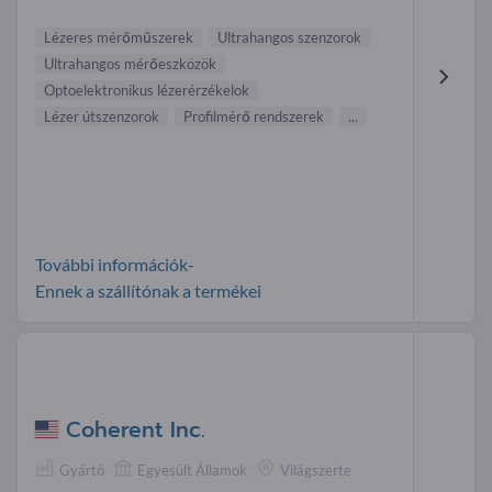
Lézeres mérőműszerek
Ultrahangos szenzorok
Ultrahangos mérőeszközök
Optoelektronikus lézerérzékelok
Lézer útszenzorok
Profilmérő rendszerek
...
További információk-
Ennek a szállítónak a termékei
Coherent Inc.
Gyártó
Egyesült Államok
Világszerte