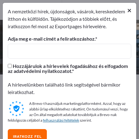
Gyártók
6
×
A nemzetközi hírek, újdonságok, vásárok, kereskedelem
itthon és külföldön. Tájékozódjon a többiek előtt, és
iratkozzon fel most az Exportpages hírlevelére.
Lézeres mérőműszerek – gyártók
és beszállítók keresése
Adja meg e-mail címét a feliratkozáshoz.
Exportőrök
Gyártók
6
6
Hozzájárulok a hírlevelek fogadásához és elfogadom
az adatvédelmi nyilatkozatot.
Exportpages
Elektrotechnika
Lézer
A hírlevelünkben található link segítségével bármikor
Lézeres mérőműszerek
leiratkozhat.
A Brevo-t használjuk marketingplatformként. Azzal, hogy az
Hirdessen ingyen az Exportpages-
alábbi űrlap elküldéséhez rákattint, Ön tudomásul veszi, hogy
en!
az Ön által megadott adatokat továbbítjuk a Brevo-nak
feldolgozás céljából a
felhasználási feltételek
szerint.
Keresés – Ajánlatok – Használt áruk – Üzleti kapcsolatok
>> kezdje itt
IRATKOZZ FEL