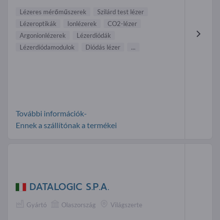
Lézeres mérőműszerek
Szilárd test lézer
Lézeroptikák
Ionlézerek
CO2-lézer
Argonionlézerek
Lézerdiódák
Lézerdiódamodulok
Diódás lézer
...
További információk-
Ennek a szállítónak a termékei
DATALOGIC S.P.A.
Gyártó
Olaszország
Világszerte