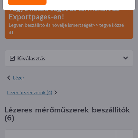
Tegye közzé cégét és termékeit az
Exportpages-en!
Legyen beszállító és növelje ismertségét>> tegye közzé
itt
Kiválasztás
Lézer
Lézer útszenzorok (4)
Lézeres mérőműszerek beszállítók
(6)