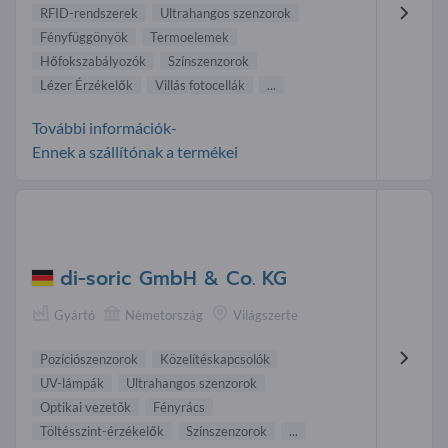
RFID-rendszerek
Ultrahangos szenzorok
Fényfüggönyök
Termoelemek
Hőfokszabályozók
Színszenzorok
Lézer Érzékelők
Villás fotocellák
...
További információk-
Ennek a szállítónak a termékei
di-soric GmbH & Co. KG
Gyártó
Németország
Világszerte
Pozíciószenzorok
Közelítéskapcsolók
UV-lámpák
Ultrahangos szenzorok
Optikai vezetõk
Fényrács
Töltésszint-érzékelők
Színszenzorok
...