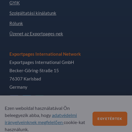
GYIK
Szolgáltatási kínálatunk
Rólunk
Üzenet az Exportpages-nek
Exportpages International Network
Exportpages International GmbH
Becker-Göring-Straße 15
76307 Karlsbad
Germany
Ezen weboldal használatával Ön
beleegyezik abba, hogy
adatvédelmi
EGYETÉRTEK
Copyright © 2026 Exportpages International GmbH. All
irányelveinknek megfelelően
cookie-kat
Rights Reserved.
használunk.