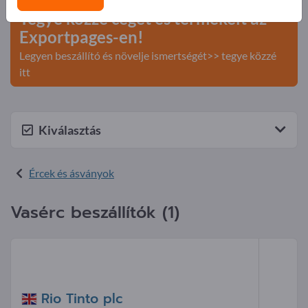
Tegye közzé cégét és termékeit az
Exportpages-en!
Legyen beszállító és növelje ismertségét>> tegye közzé
itt
Kiválasztás
Ércek és ásványok
Vasérc beszállítók (1)
Rio Tinto plc