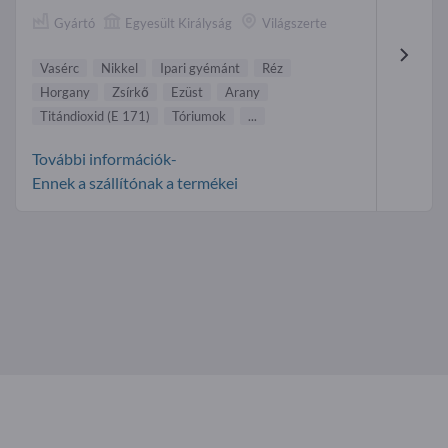
Gyártó
Egyesült Királyság
Világszerte
Vasérc
Nikkel
Ipari gyémánt
Réz
Horgany
Zsírkő
Ezüst
Arany
Titándioxid (E 171)
Tóriumok
...
További információk-
Ennek a szállítónak a termékei