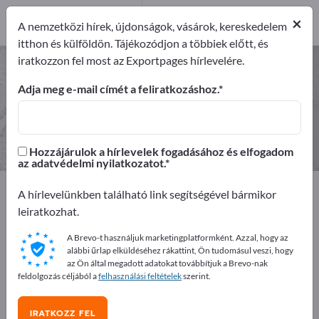
Exportőrök
1
×
A nemzetközi hírek, újdonságok, vásárok, kereskedelem
Gyártók
1
itthon és külföldön. Tájékozódjon a többiek előtt, és
iratkozzon fel most az Exportpages hírlevelére.
Vasérc – gyártók és beszállítók
keresése
Adja meg e-mail címét a feliratkozáshoz.
Exportőrök
Gyártók
1
1
Hozzájárulok a hírlevelek fogadásához és elfogadom
az adatvédelmi nyilatkozatot.
Exportpages
Nyersanyagok és alapanyagok
A hírlevelünkben található link segítségével bármikor
Ércek és ásványok
Vasérc
leiratkozhat.
A Brevo-t használjuk marketingplatformként. Azzal, hogy az
Hirdessen ingyen az Exportpages-
alábbi űrlap elküldéséhez rákattint, Ön tudomásul veszi, hogy
en!
az Ön által megadott adatokat továbbítjuk a Brevo-nak
feldolgozás céljából a
felhasználási feltételek
szerint.
Keresés – Ajánlatok – Használt áruk – Üzleti kapcsolatok
>> kezdje itt
IRATKOZZ FEL