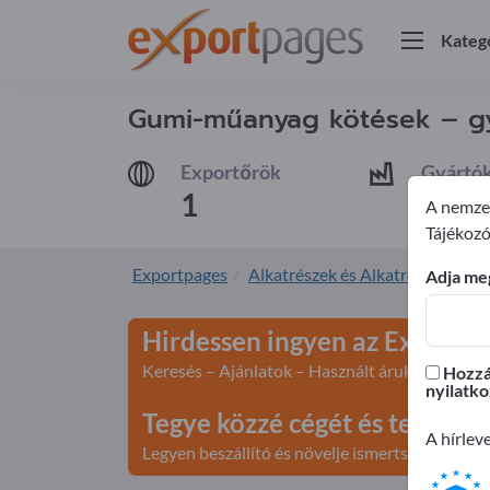
Kateg
Gumi-műanyag kötések – gyá
Exportőrök
Gyártó
1
1
A nemzet
Tájékozó
Exportpages
Alkatrészek és Alkatrészek
Mű
Adja meg
Hirdessen ingyen az Exportp
Keresés – Ajánlatok – Használt áruk – Üzleti k
Hozzáj
nyilatko
Tegye közzé cégét és terméke
A hírlev
Legyen beszállító és növelje ismertségét>> teg