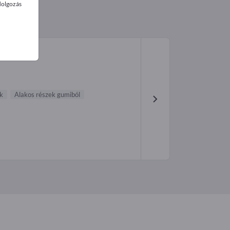
dolgozás
k
Alakos részek gumiból