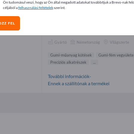
Ön tudomásul veszi, hogy az Ön által megadott adatokat továbbítjuk a Brevo-nak fel
i-műanyag kötések beszállítók (1)
céljából a
felhasználási feltételek
szerint.
OZZ FEL
Grahneis GmbH
Gyártó
Németország
Világszerte
Gumi-műanyag kötések
Gumi-fém vegyülete
Precíziós alkatrészek
...
További információk-
Ennek a szállítónak a termékei