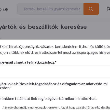
óriák
rtók és beszállítók keresése
k
közi hírek, újdonságok, vásárok, kereskedelem itthon és külföldö
djon a többiek előtt, és iratkozzon fel most az Exportpages hírleve
anyag részek
Gumi-műanyag kötések
 e-mail címét a feliratkozáshoz.
ages-en!
apcsolatok >> kezdje itt
árulok a hírlevelek fogadásához és elfogadom az adatvédelmi
zatot.
it az Exportpages-en!
elünkben található link segítségével bármikor leiratkozhat.
ye közzé itt
A Brevo-t használjuk marketingplatformként. Azzal, hogy az alábbi űrlap elküldéséhez