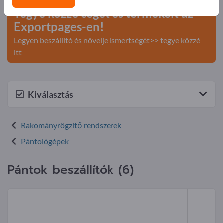
Tegye közzé cégét és termékeit az
Exportpages-en!
Legyen beszállító és növelje ismertségét>> tegye közzé
itt
Kiválasztás
Rakományrögzítő rendszerek
Pántológépek
Pántok beszállítók (6)