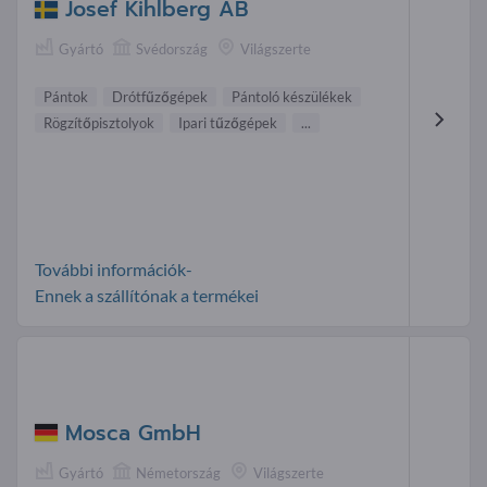
Josef Kihlberg AB
Gyártó
Svédország
Világszerte
Pántok
Drótfűzőgépek
Pántoló készülékek
Rögzítőpisztolyok
Ipari tűzőgépek
...
További információk-
Ennek a szállítónak a termékei
Mosca GmbH
Gyártó
Németország
Világszerte