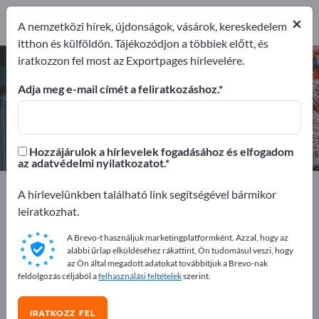
Exportőrök
6
×
A nemzetközi hírek, újdonságok, vásárok, kereskedelem
Gyártók
6
itthon és külföldön. Tájékozódjon a többiek előtt, és
iratkozzon fel most az Exportpages hírlevelére.
Pántok – gyártók és beszállítók
keresése
Adja meg e-mail címét a feliratkozáshoz.
Exportőrök
Gyártók
6
6
Hozzájárulok a hírlevelek fogadásához és elfogadom
az adatvédelmi nyilatkozatot.
Exportpages
Szállítás és csomagolás
A hírlevelünkben található link segítségével bármikor
Rakományrögzítő rendszerek
Pántok
leiratkozhat.
A Brevo-t használjuk marketingplatformként. Azzal, hogy az
Hirdessen ingyen az Exportpages-
alábbi űrlap elküldéséhez rákattint, Ön tudomásul veszi, hogy
en!
az Ön által megadott adatokat továbbítjuk a Brevo-nak
feldolgozás céljából a
felhasználási feltételek
szerint.
Keresés – Ajánlatok – Használt áruk – Üzleti kapcsolatok
>> kezdje itt
IRATKOZZ FEL