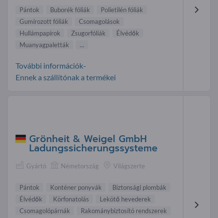
Pántok
Buborék fóliák
Polietilén fóliák
Gumírozott fóliák
Csomagolások
Hullámpapírok
Zsugorfóliák
Élvédők
Muanyagpaletták
...
További információk-
Ennek a szállítónak a termékei
Grönheit & Weigel GmbH
Ladungssicherungssysteme
Gyártó
Németország
Világszerte
Pántok
Konténer ponyvák
Biztonsági plombák
Élvédők
Körfonatolás
Lekötő hevederek
Csomagolópárnák
Rakománybiztosító rendszerek