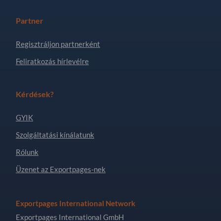
Partner
Regisztráljon partnerként
Feliratkozás hírlevélre
Kérdések?
GYIK
Szolgáltatási kínálatunk
Rólunk
Üzenet az Exportpages-nek
Exportpages International Network
Exportpages International GmbH