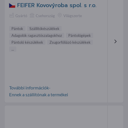
FEIFER Kovovýroba spol. s r.o.
Gyártó
Csehország
Világszerte
Pántok
Szállítókészülékek
Adagolók ragasztószalagokhoz
Pántológépek
Pántoló készülékek
Zsugorfóliázó készülékek
...
További információk-
Ennek a szállítónak a termékei