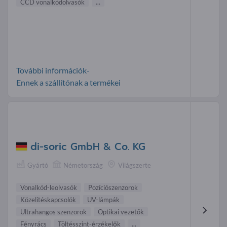
CCD vonalkódolvasók
...
További információk-
Ennek a szállítónak a termékei
di-soric GmbH & Co. KG
Gyártó
Németország
Világszerte
Vonalkód-leolvasók
Pozíciószenzorok
Közelítéskapcsolók
UV-lámpák
Ultrahangos szenzorok
Optikai vezetõk
Fényrács
Töltésszint-érzékelők
...