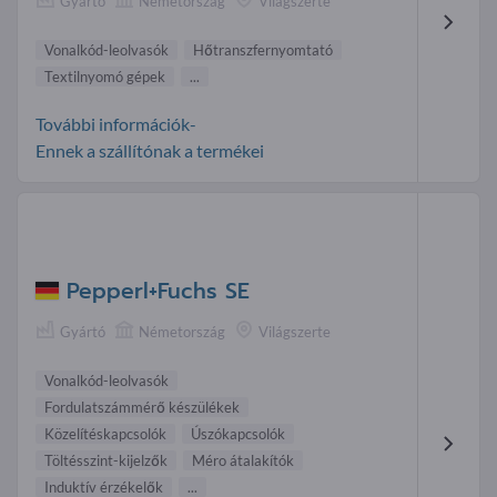
Gyártó
Németország
Világszerte
Vonalkód-leolvasók
Hőtranszfernyomtató
Textilnyomó gépek
...
További információk-
Ennek a szállítónak a termékei
Pepperl+Fuchs SE
Gyártó
Németország
Világszerte
Vonalkód-leolvasók
Fordulatszámmérő készülékek
Közelítéskapcsolók
Úszókapcsolók
Töltésszint-kijelzők
Méro átalakítók
Induktív érzékelők
...