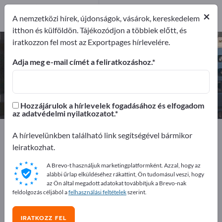
7
×
Gyártók
7
A nemzetközi hírek, újdonságok, vásárok, kereskedelem
itthon és külföldön. Tájékozódjon a többiek előtt, és
iratkozzon fel most az Exportpages hírlevelére.
Vonalkód-leolvasók – gyártók és
beszállítók keresése
Adja meg e-mail címét a feliratkozáshoz.
Exportőrök
Gyártók
7
7
Hozzájárulok a hírlevelek fogadásához és elfogadom
az adatvédelmi nyilatkozatot.
Exportpages
Gépek és üzemek
A hírlevelünkben található link segítségével bármikor
Automtika és robottechnika
Automatizálástechnika
leiratkozhat.
Automatizálási rendszerek
Vonalkódrendszerek
Vonalkód-leolvasók
A Brevo-t használjuk marketingplatformként. Azzal, hogy az
alábbi űrlap elküldéséhez rákattint, Ön tudomásul veszi, hogy
az Ön által megadott adatokat továbbítjuk a Brevo-nak
feldolgozás céljából a
felhasználási feltételek
szerint.
Hirdessen ingyen az Exportpages-
en!
IRATKOZZ FEL