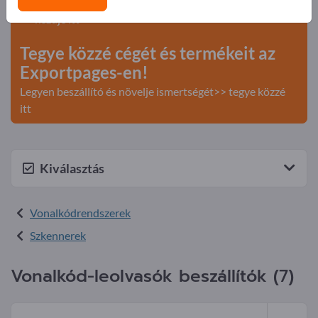
Keresés – Ajánlatok – Használt áruk – Üzleti kapcsolatok
>> kezdje itt
Tegye közzé cégét és termékeit az
Exportpages-en!
Legyen beszállító és növelje ismertségét>> tegye közzé
itt
Kiválasztás
Vonalkódrendszerek
Szkennerek
Vonalkód-leolvasók beszállítók (7)