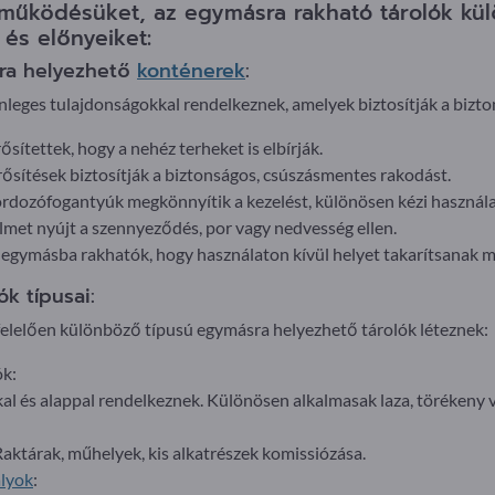
működésüket, az egymásra rakható tárolók kül
 és előnyeiket:
ra helyezhető
konténerek
:
leges tulajdonságokkal rendelkeznek, amelyek biztosítják a bizton
ősítettek, hogy a nehéz terheket is elbírják.
ősítések biztosítják a biztonságos, csúszásmentes rakodást.
ordozófogantyúk megkönnyítik a kezelést, különösen kézi használa
lmet nyújt a szennyeződés, por vagy nedvesség ellen.
egymásba rakhatók, hogy használaton kívül helyet takarítsanak m
k típusai:
elelően különböző típusú egymásra helyezhető tárolók léteznek:
ók:
kkal és alappal rendelkeznek. Különösen alkalmasak laza, törékeny
 Raktárak, műhelyek, kis alkatrészek komissiózása.
ályok
: