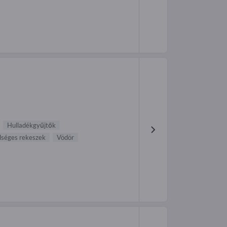
Hulladékgyűjtők
dséges rekeszek
Vödör