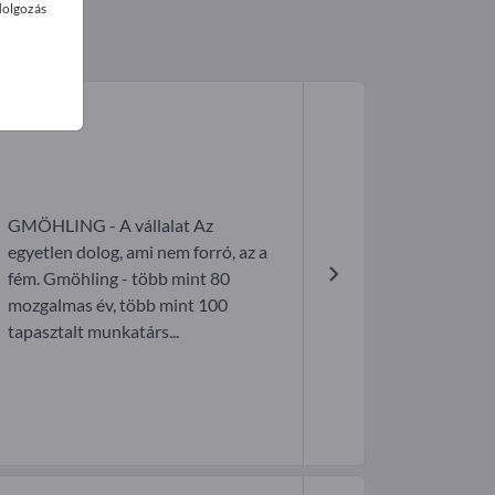
dolgozás
GMÖHLING - A vállalat Az
egyetlen dolog, ami nem forró, az a
fém. Gmöhling - több mint 80
mozgalmas év, több mint 100
tapasztalt munkatárs...