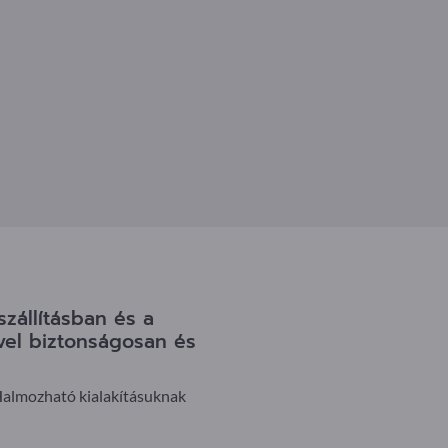
zállításban és a
vel biztonságosan és
Halmozható kialakításuknak