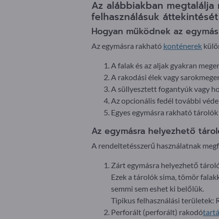
Az alábbiakban megtalálja 
felhasználásuk áttekintését
Hogyan működnek az egymás
Az egymásra rakható
konténerek
külön
A falak és az aljak gyakran meger
A rakodási élek vagy sarokmeger
A süllyesztett fogantyúk vagy h
Az opcionális fedél további véde
Egyes egymásra rakható tárolók 
Az egymásra helyezhető tároló
A rendeltetésszerű használatnak megf
Zárt egymásra helyezhető tárol
Ezek a tárolók sima, tömör fala
semmi sem eshet ki belőlük.
Tipikus felhasználási területek:
Perforált (perforált) rakodó
tart