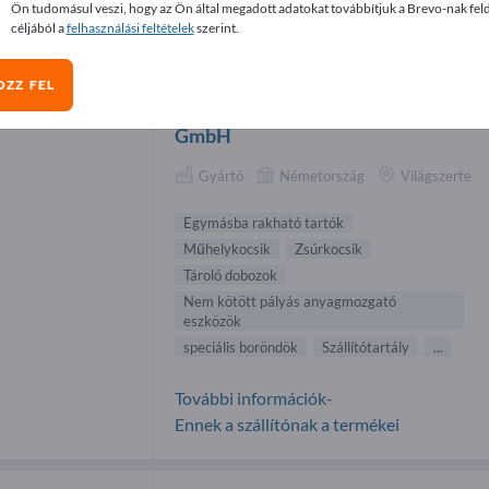
Ön tudomásul veszi, hogy az Ön által megadott adatokat továbbítjuk a Brevo-nak fel
másba rakható tartók beszállítók (5)
céljából a
felhasználási feltételek
szerint.
OZZ FEL
Gmöhling Transportgeräte
GmbH
Gyártó
Németország
Világszerte
Egymásba rakható tartók
Műhelykocsik
Zsúrkocsik
Tároló dobozok
Nem kötött pályás anyagmozgató
eszközök
speciális boröndök
Szállítótartály
...
További információk-
Ennek a szállítónak a termékei