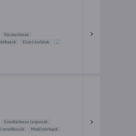
Rácskerítések
ötélbakok
Elzáró korlátok
...
Emelőárbocos targoncák
i emelőkocsik
Mobil mérlegek