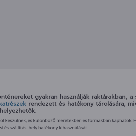
ténereket gyakran használják raktárakban, a s
lkatrészek
rendezett és hatékony tárolására, mi
helyezhetők.
ól készülnek, és különböző méretekben és formákban kaphatók. 
i és szállítási hely hatékony kihasználását.