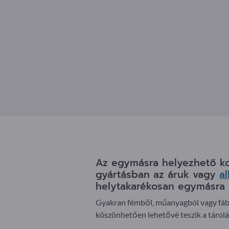
Az egymásra helyezhető kon
gyártásban az áruk vagy
a
helytakarékosan egymásra 
Gyakran fémből, műanyagból vagy fáb
köszönhetően lehetővé teszik a tárolás