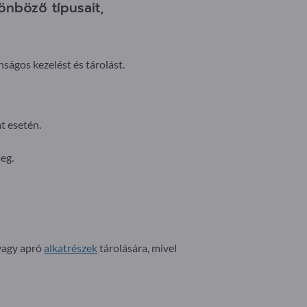
önböző típusait,
ságos kezelést és tárolást.
t esetén.
eg.
 vagy apró
alkatrészek
tárolására, mivel