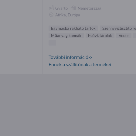
Gyártó
Németország
Afrika, Európa
Egymásba rakható tartók
Szennyvíztisztító 
Műanyag kannák
Esővíztárolók
Vödör
...
További információk-
Ennek a szállítónak a termékei