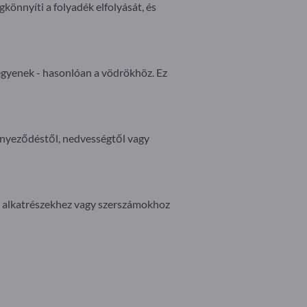
egkönnyíti a folyadék elfolyását, és
gyenek - hasonlóan a vödrökhöz. Ez
ennyeződéstől, nedvességtől vagy
i alkatrészekhez vagy szerszámokhoz