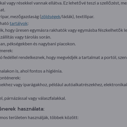
kkal vagy résekkel vannak ellátva. Ez lehetővé teszi a szellőzést, m
at.
ripar, mezőgazdaság (
zöldségek
/ládák), textilipar.
kható
tartályok
:
ék, hogy üresen egymásra rakhatók vagy egymásba fészkelhetők le
zállítás vagy tárolás során.
ban, pékségekben és nagybani piacokon.
énerek:
tó fedéllel rendelkeznek, hogy megvédjék a tartalmat a portól, sz
alakon is, ahol fontos a higiénia.
konténerek:
ekhez vagy iparágakhoz, például autóalkatrészekhez, elektronika
, párnázással vagy válaszfalakkal.
nerek használata:
os területen használják, többek között: