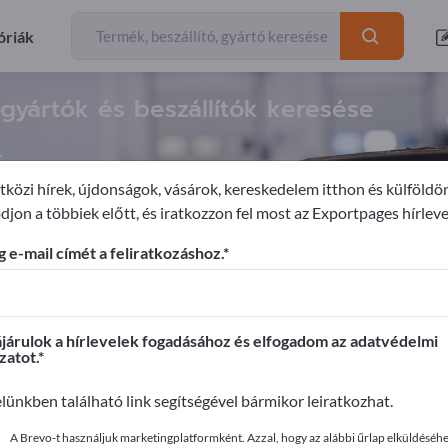
óriák
gyártók és beszállítók keresése
k
közi hírek, újdonságok, vásárok, kereskedelem itthon és külföldö
djon a többiek előtt, és iratkozzon fel most az Exportpages hírleve
technika
Egymásba rakható tartók
 e-mail címét a feliratkozáshoz.
ages-en!
apcsolatok >> kezdje itt
árulok a hírlevelek fogadásához és elfogadom az adatvédelmi
zatot.
it az Exportpages-en!
elünkben található link segítségével bármikor leiratkozhat.
ye közzé itt
A Brevo-t használjuk marketingplatformként. Azzal, hogy az alábbi űrlap elküldéséhez