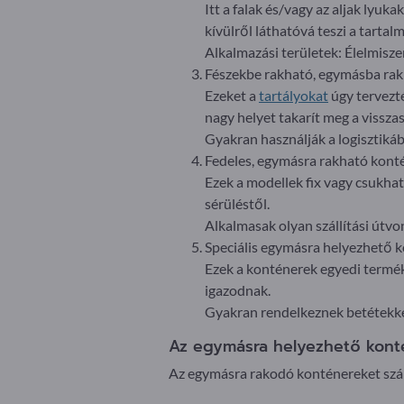
Itt a falak és/vagy az aljak lyuka
kívülről láthatóvá teszi a tartalm
Alkalmazási területek: Élelmisze
Fészekbe rakható, egymásba ra
Ezeket a
tartályokat
úgy tervezt
nagy helyet takarít meg a visszas
Gyakran használják a logisztiká
Fedeles, egymásra rakható kont
Ezek a modellek fix vagy csukha
sérüléstől.
Alkalmasak olyan szállítási útvon
Speciális egymásra helyezhető 
Ezek a konténerek egyedi termék
igazodnak.
Gyakran rendelkeznek betétekkel
Az egymásra helyezhető konté
Az egymásra rakodó konténereket szám