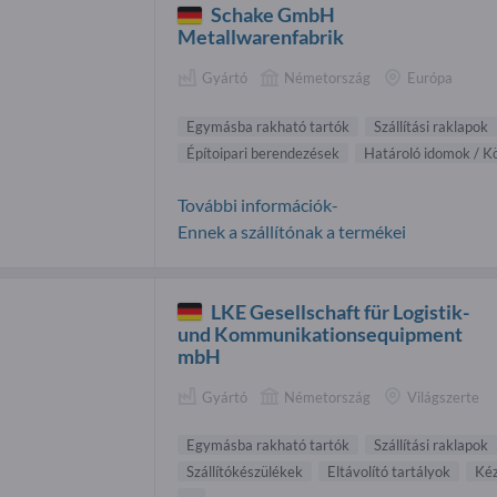
Schake GmbH
Metallwarenfabrik
Gyártó
Németország
Európa
Egymásba rakható tartók
Szállítási raklapok
Építoipari berendezések
Határoló idomok / K
További információk-
Ennek a szállítónak a termékei
LKE Gesellschaft für Logistik-
und Kommunikationsequipment
mbH
Gyártó
Németország
Világszerte
Egymásba rakható tartók
Szállítási raklapok
Szállítókészülékek
Eltávolító tartályok
Kéz