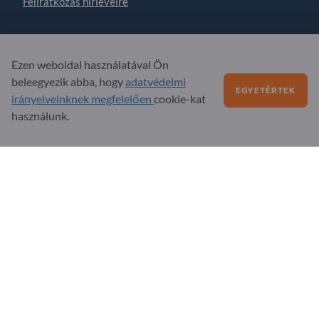
Feliratkozás hírlevélre
Kérdések?
Ezen weboldal használatával Ön
beleegyezik abba, hogy
adatvédelmi
GYIK
EGYETÉRTEK
irányelveinknek megfelelően
cookie-kat
Szolgáltatási kínálatunk
használunk.
Rólunk
Üzenet az Exportpages-nek
Exportpages International Network
Exportpages International GmbH
Becker-Göring-Straße 15
76307 Karlsbad
Germany