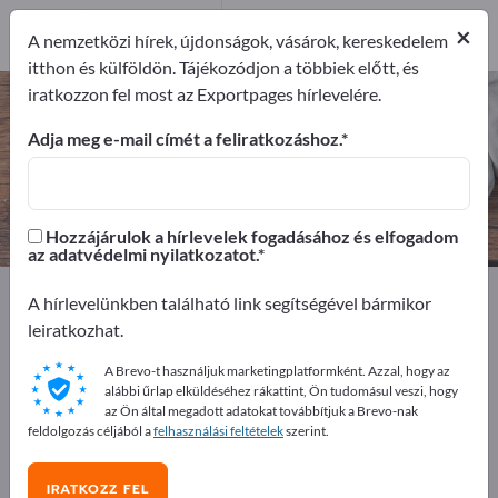
2
×
Gyártók
2
A nemzetközi hírek, újdonságok, vásárok, kereskedelem
itthon és külföldön. Tájékozódjon a többiek előtt, és
iratkozzon fel most az Exportpages hírlevelére.
Télikertek – gyártók és beszállítók
keresése
Adja meg e-mail címét a feliratkozáshoz.
Exportőrök
Gyártók
2
2
Hozzájárulok a hírlevelek fogadásához és elfogadom
az adatvédelmi nyilatkozatot.
Exportpages
Háztartás és lakás
Kert és teraszok
A hírlevelünkben található link segítségével bármikor
Télikertek
leiratkozhat.
A Brevo-t használjuk marketingplatformként. Azzal, hogy az
Hirdessen ingyen az Exportpages-
alábbi űrlap elküldéséhez rákattint, Ön tudomásul veszi, hogy
en!
az Ön által megadott adatokat továbbítjuk a Brevo-nak
feldolgozás céljából a
felhasználási feltételek
szerint.
Keresés – Ajánlatok – Használt áruk – Üzleti kapcsolatok
>> kezdje itt
IRATKOZZ FEL