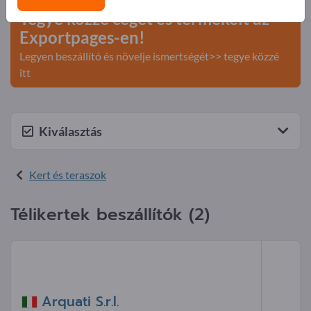
Tegye közzé cégét és termékeit az
Exportpages-en!
Legyen beszállító és növelje ismertségét>> tegye közzé
itt
Kiválasztás
Kert és teraszok
Télikertek beszállítók (2)
Arquati S.r.l.