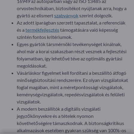
16949 az autóiparban vagy az ISO 13485 az
orvostechnikában, biztosítékot nyújtanak arra, hogy a
gyártó az elismert
szabványok
szerint dolgozik.
Az adott iparágban szerzett tapasztalat, a referenciák
és a
termékfejlesztés
támogatására való képesség
szintén fontos kritériumok.
Egyes gyártók társmérnöki tevékenységet kínálnak,
ahol már a korai szakaszban részt vesznek a fejlesztési
folyamatban, így lehetővé téve az optimális gyártási
megoldásokat.
Vásárláskor figyelmet kell fordítani a beszállító átfogó
minőségbiztosítási rendszerére. Ez olyan vizsgálatokat
foglal magában, mint a méretpontossági vizsgálatok,
keménységvizsgálatok, repedésvizsgálatok és felületi
vizsgálatok.
A modern beszállítók a digitális vizsgálati
jegyzőkönyvekre és a tételek nyomon
követhetőségére támaszkodnak. A biztonságkritikus
alkalmazások esetében gyakran szükség van 100%-os