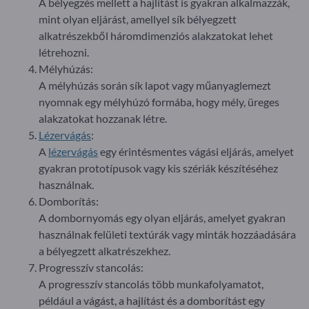
A bélyegzés mellett a hajlítást is gyakran alkalmazzák,
mint olyan eljárást, amellyel sík bélyegzett
alkatrészekből háromdimenziós alakzatokat lehet
létrehozni.
Mélyhúzás:
A mélyhúzás során sík lapot vagy műanyaglemezt
nyomnak egy mélyhúzó formába, hogy mély, üreges
alakzatokat hozzanak létre.
Lézervágás
:
A
lézervágás
egy érintésmentes vágási eljárás, amelyet
gyakran prototípusok vagy kis szériák készítéséhez
használnak.
Domborítás:
A dombornyomás egy olyan eljárás, amelyet gyakran
használnak felületi textúrák vagy minták hozzáadására
a bélyegzett alkatrészekhez.
Progresszív stancolás:
A progresszív stancolás több munkafolyamatot,
például a vágást, a hajlítást és a domborítást egy