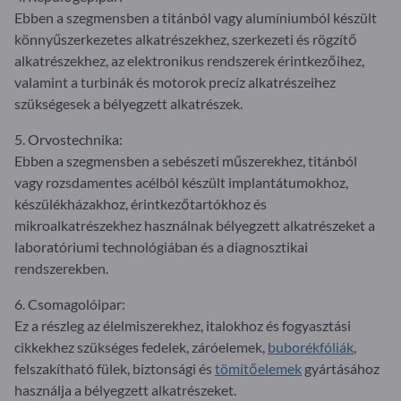
Ebben a szegmensben a titánból vagy alumíniumból készült
könnyűszerkezetes alkatrészekhez, szerkezeti és rögzítő
alkatrészekhez, az elektronikus rendszerek érintkezőihez,
valamint a turbinák és motorok precíz alkatrészeihez
szükségesek a bélyegzett alkatrészek.
5. Orvostechnika:
Ebben a szegmensben a sebészeti műszerekhez, titánból
vagy rozsdamentes acélból készült implantátumokhoz,
készülékházakhoz, érintkezőtartókhoz és
mikroalkatrészekhez használnak bélyegzett alkatrészeket a
laboratóriumi technológiában és a diagnosztikai
rendszerekben.
6. Csomagolóipar:
Ez a részleg az élelmiszerekhez, italokhoz és fogyasztási
cikkekhez szükséges fedelek, záróelemek,
buborékfóliák
,
felszakítható fülek, biztonsági és
tömítőelemek
gyártásához
használja a bélyegzett alkatrészeket.