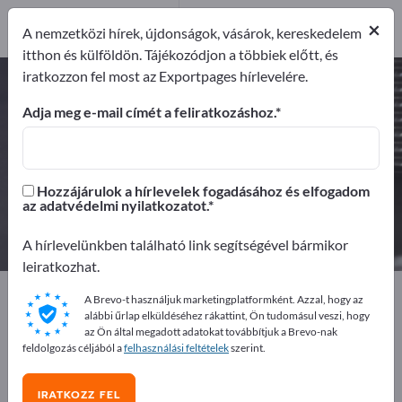
Gyártók
10
×
A nemzetközi hírek, újdonságok, vásárok, kereskedelem
Forgalmazó
1
itthon és külföldön. Tájékozódjon a többiek előtt, és
iratkozzon fel most az Exportpages hírlevelére.
Sajtolási munkálatok – gyártók és
beszállítók keresése
Adja meg e-mail címét a feliratkozáshoz.
Exportőrök
Gyártók
11
10
Hozzájárulok a hírlevelek fogadásához és elfogadom
az adatvédelmi nyilatkozatot.
Forgalmazó
1
A hírlevelünkben található link segítségével bármikor
leiratkozhat.
Exportpages
Alkatrészek és Alkatrészek
A Brevo-t használjuk marketingplatformként. Azzal, hogy az
Beszállítói alkatrészek
Sajtolási munkálatok
alábbi űrlap elküldéséhez rákattint, Ön tudomásul veszi, hogy
az Ön által megadott adatokat továbbítjuk a Brevo-nak
feldolgozás céljából a
felhasználási feltételek
szerint.
Hirdessen ingyen az Exportpages-
en!
IRATKOZZ FEL