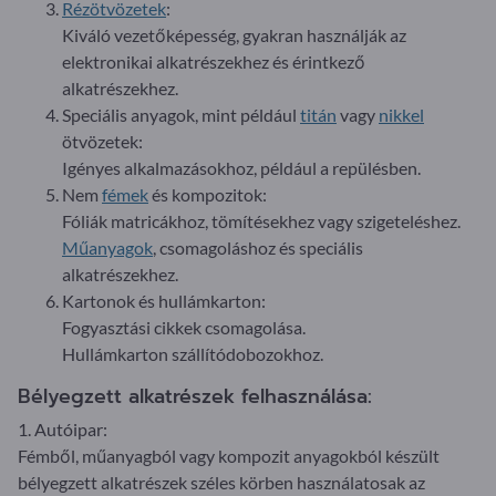
Rézötvözetek
:
Kiváló vezetőképesség, gyakran használják az
elektronikai alkatrészekhez és érintkező
alkatrészekhez.
Speciális anyagok, mint például
titán
vagy
nikkel
ötvözetek:
Igényes alkalmazásokhoz, például a repülésben.
Nem
fémek
és kompozitok:
Fóliák matricákhoz, tömítésekhez vagy szigeteléshez.
Műanyagok
, csomagoláshoz és speciális
alkatrészekhez.
Kartonok és hullámkarton:
Fogyasztási cikkek csomagolása.
Hullámkarton szállítódobozokhoz.
Bélyegzett alkatrészek felhasználása:
1. Autóipar:
Fémből, műanyagból vagy kompozit anyagokból készült
bélyegzett alkatrészek széles körben használatosak az