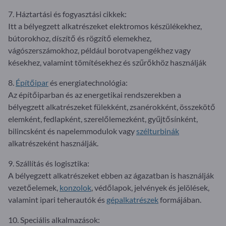
7. Háztartási és fogyasztási cikkek:
Itt a bélyegzett alkatrészeket elektromos készülékekhez,
bútorokhoz, díszítő és rögzítő elemekhez,
vágószerszámokhoz, például borotvapengékhez vagy
késekhez, valamint tömítésekhez és szűrőkhöz használják
8.
Építőipar
és energiatechnológia:
Az építőiparban és az energetikai rendszerekben a
bélyegzett alkatrészeket fülekként, zsanérokként, összekötő
elemként, fedlapként, szerelőlemezként, gyűjtősínként,
bilincsként és napelemmodulok vagy
szélturbinák
alkatrészeként használják.
9. Szállítás és logisztika:
A bélyegzett alkatrészeket ebben az ágazatban is használják
vezetőelemek,
konzolok
, védőlapok, jelvények és jelölések,
valamint ipari teherautók és
gépalkatrészek
formájában.
10. Speciális alkalmazások: