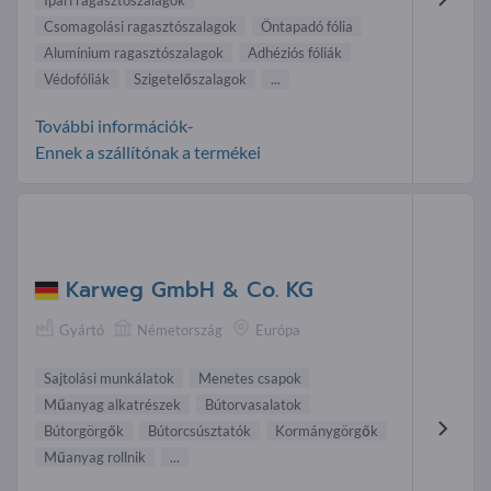
Csomagolási ragasztószalagok
Öntapadó fólia
Alumínium ragasztószalagok
Adhéziós fóliák
Védofóliák
Szigetelőszalagok
...
További információk-
Ennek a szállítónak a termékei
Karweg GmbH & Co. KG
Gyártó
Németország
Európa
Sajtolási munkálatok
Menetes csapok
Műanyag alkatrészek
Bútorvasalatok
Bútorgörgők
Bútorcsúsztatók
Kormánygörgők
Műanyag rollnik
...