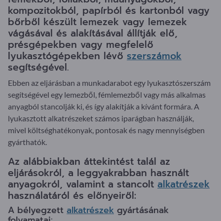
kompozitokból, papírból és kartonból vagy
bőrből készült lemezek vagy lemezek
vágásával és alakításával állítják elő,
présgépekben vagy megfelelő
lyukasztógépekben lévő
szerszámok
segítségével.
Ebben az eljárásban a munkadarabot egy lyukasztószerszám
segítségével egy lemezből, fémlemezből vagy más alkalmas
anyagból stancolják ki, és így alakítják a kívánt formára. A
lyukasztott alkatrészeket számos iparágban használják,
mivel költséghatékonyak, pontosak és nagy mennyiségben
gyárthatók.
Az alábbiakban áttekintést talál az
eljárásokról, a leggyakrabban használt
anyagokról, valamint a stancolt
alkatrészek
használatáról és előnyeiről:
A bélyegzett
alkatrészek
gyártásának
folyamatai: