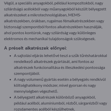
Végül, a speciális anyagokból, például kompozitokból, nagy
szilárdságú acélokból vagy műanyagokból készült bélyegzett
alkatrészeket a mikrotechnológiában, MEMS-
alkatrészekben, órákban, rugalmas fémalkatrészekben vagy
biztonsági szempontból fontos alkatrészekben használják,
ahol pontos kontúrok, nagy szilárdság vagy különleges
elektromos és mechanikai tulajdonságok szükségesek.
A préselt alkatrészek előnyei:
A sajtolási eljárás lehetővé teszi a szűk tűréshatárokkal
rendelkező alkatrészek gyártását, ami fontos az
alkatrészek funkcionalitása és illeszkedési pontossága
szempontjából.
A nagy volumenű gyártás esetén a bélyegzés rendkívül
költséghatékony módszer, mivel gyorsan és nagy
mennyiségben végezhető.
A bélyegzett alkatrészek különböző anyagokból,
például acélból, alumíniumból, rézből, sárgarézből vagy
rozsdamentes acélból készülhetnek.