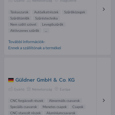
Gyártó
Németország
Világszerte
Táskaszurok
Autóalkatrészek
Szűrőközegek
Szűrőtömlők
Szűréstechnika
Nem szőtt szövet
Levegőszűrők
Aktívszenes szűrők
...
További információk-
Ennek a szállítónak a termékei
Güldner GmbH & Co. KG
Gyártó
Németország
Európa
CNC forgácsolt részek
Abnormális csavarok
Speciális csavarok
Menetes csapok
Csapok
CNC-stancolt részek
Alumíniumcsavarok