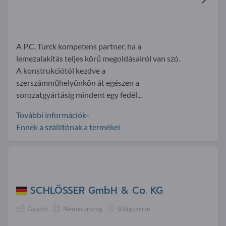
A P.C. Turck kompetens partner, ha a
lemezalakítás teljes körű megoldásairól van szó.
A konstrukciótól kezdve a
szerszámműhelyünkön át egészen a
sorozatgyártásig mindent egy fedél...
További információk-
Ennek a szállítónak a termékei
SCHLÖSSER GmbH & Co. KG
Gyártó
Németország
Világszerte