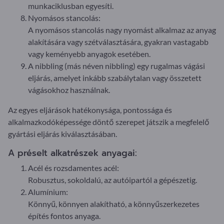
munkaciklusban egyesíti.
Nyomásos stancolás:
A nyomásos stancolás nagy nyomást alkalmaz az anyag
alakítására vagy szétválasztására, gyakran vastagabb
vagy keményebb anyagok esetében.
A nibbling (más néven nibbling) egy rugalmas vágási
eljárás, amelyet inkább szabálytalan vagy összetett
vágásokhoz használnak.
Az egyes eljárások hatékonysága, pontossága és
alkalmazkodóképessége döntő szerepet játszik a megfelelő
gyártási eljárás kiválasztásában.
A préselt alkatrészek anyagai:
Acél és rozsdamentes acél:
Robusztus, sokoldalú, az autóipartól a gépészetig.
Alumínium:
Könnyű, könnyen alakítható, a könnyűszerkezetes
építés fontos anyaga.