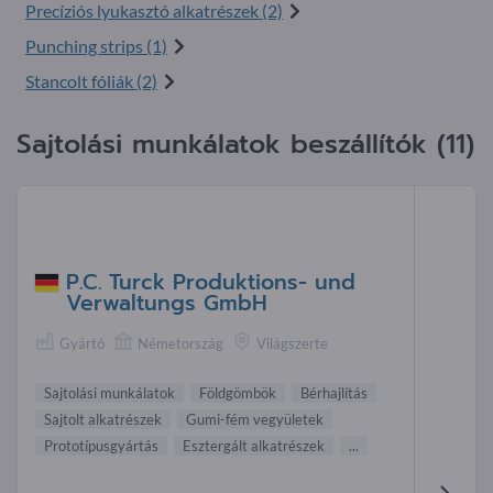
Precíziós lyukasztó alkatrészek (2)
Punching strips (1)
Stancolt fóliák (2)
Sajtolási munkálatok beszállítók (11)
P.C. Turck Produktions- und
Verwaltungs GmbH
Gyártó
Németország
Világszerte
Sajtolási munkálatok
Földgömbök
Bérhajlítás
Sajtolt alkatrészek
Gumi-fém vegyületek
Prototípusgyártás
Esztergált alkatrészek
...