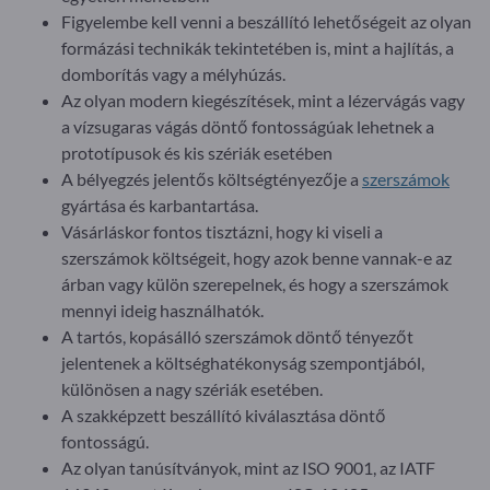
Figyelembe kell venni a beszállító lehetőségeit az olyan
formázási technikák tekintetében is, mint a hajlítás, a
domborítás vagy a mélyhúzás.
Az olyan modern kiegészítések, mint a lézervágás vagy
a vízsugaras vágás döntő fontosságúak lehetnek a
prototípusok és kis szériák esetében
A bélyegzés jelentős költségtényezője a
szerszámok
gyártása és karbantartása.
Vásárláskor fontos tisztázni, hogy ki viseli a
szerszámok költségeit, hogy azok benne vannak-e az
árban vagy külön szerepelnek, és hogy a szerszámok
mennyi ideig használhatók.
A tartós, kopásálló szerszámok döntő tényezőt
jelentenek a költséghatékonyság szempontjából,
különösen a nagy szériák esetében.
A szakképzett beszállító kiválasztása döntő
fontosságú.
Az olyan tanúsítványok, mint az ISO 9001, az IATF