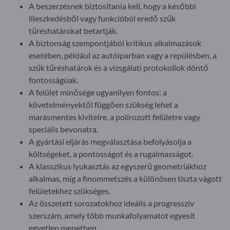
A beszerzésnek biztosítania kell, hogy a későbbi
illeszkedésből vagy funkcióból eredő szűk
tűréshatárokat betartják.
A biztonság szempontjából kritikus alkalmazások
esetében, például az autóiparban vagy a repülésben, a
szűk tűréshatárok és a vizsgálati protokollok döntő
fontosságúak.
A felület minősége ugyanilyen fontos: a
követelményektől függően szükség lehet a
marásmentes kivitelre, a polírozott felületre vagy
speciális bevonatra.
A gyártási eljárás megválasztása befolyásolja a
költségeket, a pontosságot és a rugalmasságot.
A klasszikus lyukasztás az egyszerű geometriákhoz
alkalmas, míg a finommetszés a különösen tiszta vágott
felületekhez szükséges.
Az összetett sorozatokhoz ideális a progresszív
szerszám, amely több munkafolyamatot egyesít
egyetlen menetben.