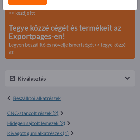
Keresés – Ajánlatok – Használt áruk – Üzleti kapcsolatok
>> kezdje itt
Tegye közzé cégét és termékeit az
Exportpages-en!
Legyen beszállító és növelje ismertségét>> tegye közzé
itt
Kiválasztás
Beszállítói alkatrészek
CNC-stancolt részek (2)
Hidegen sajtolt lemezek (2)
Kivágott gumialkatrészek (1)