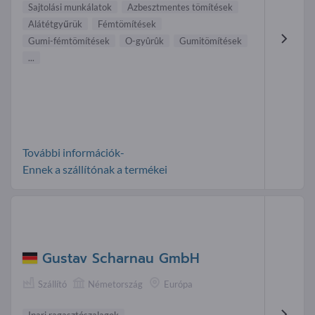
Sajtolási munkálatok
Azbesztmentes tömítések
Alátétgyűrük
Fémtömítések
Gumi-fémtömítések
O-gyûrûk
Gumitömítések
...
További információk-
Ennek a szállítónak a termékei
Gustav Scharnau GmbH
Szállító
Németország
Európa
Ipari ragasztószalagok