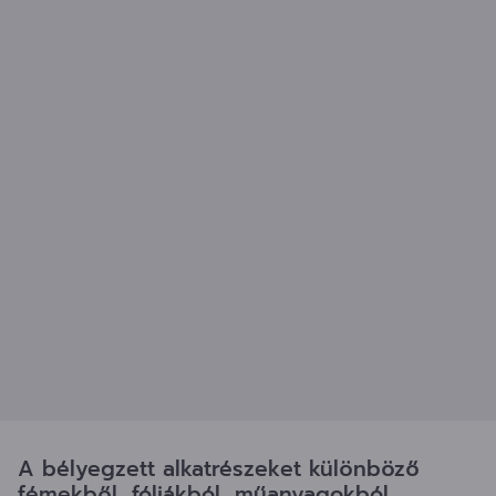
A bélyegzett alkatrészeket különböző
fémekből, fóliákból, műanyagokból,