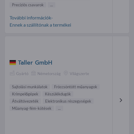
Precíziós csavarok
...
További információk-
Ennek a szállítónak a termékei
Taller GmbH
Gyártó
Németország
Világszerte
Sajtolási munkálatok
Fröccsöntött műanyagok
Krimpelőgépek
Készülékdugók
Átváltóvezeték
Elektronikus részegységek
Mûanyag-fém-kötések
...