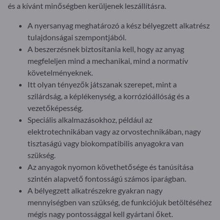
és a kívánt minőségben kerüljenek leszállításra.
A nyersanyag meghatározó a kész bélyegzett alkatrész
tulajdonságai szempontjából.
A beszerzésnek biztosítania kell, hogy az anyag
megfeleljen mind a mechanikai, mind a normatív
követelményeknek.
Itt olyan tényezők játszanak szerepet, mint a
szilárdság, a képlékenység, a korrózióállóság és a
vezetőképesség.
Speciális alkalmazásokhoz, például az
elektrotechnikában vagy az orvostechnikában, nagy
tisztaságú vagy biokompatibilis anyagokra van
szükség.
Az anyagok nyomon követhetősége és tanúsítása
szintén alapvető fontosságú számos iparágban.
A bélyegzett alkatrészekre gyakran nagy
mennyiségben van szükség, de funkciójuk betöltéséhez
mégis nagy pontossággal kell gyártani őket.