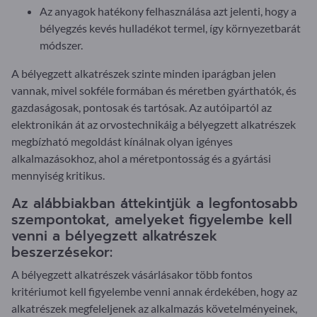
Az anyagok hatékony felhasználása azt jelenti, hogy a
bélyegzés kevés hulladékot termel, így környezetbarát
módszer.
A bélyegzett alkatrészek szinte minden iparágban jelen
vannak, mivel sokféle formában és méretben gyárthatók, és
gazdaságosak, pontosak és tartósak. Az autóipartól az
elektronikán át az orvostechnikáig a bélyegzett alkatrészek
megbízható megoldást kínálnak olyan igényes
alkalmazásokhoz, ahol a méretpontosság és a gyártási
mennyiség kritikus.
Az alábbiakban áttekintjük a legfontosabb
szempontokat, amelyeket figyelembe kell
venni a bélyegzett alkatrészek
beszerzésekor:
A bélyegzett alkatrészek vásárlásakor több fontos
kritériumot kell figyelembe venni annak érdekében, hogy az
alkatrészek megfeleljenek az alkalmazás követelményeinek,