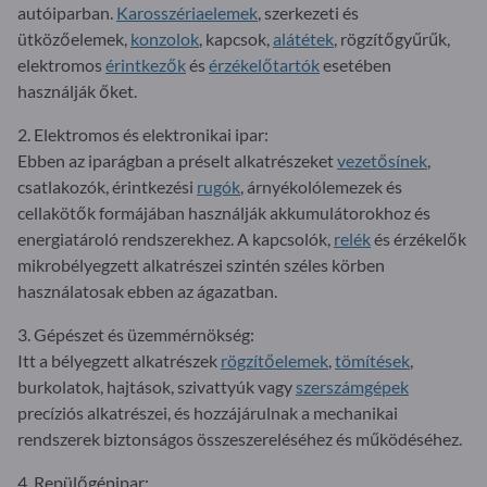
autóiparban.
Karosszériaelemek
, szerkezeti és
ütközőelemek,
konzolok
, kapcsok,
alátétek
, rögzítőgyűrűk,
elektromos
érintkezők
és
érzékelőtartók
esetében
használják őket.
2. Elektromos és elektronikai ipar:
Ebben az iparágban a préselt alkatrészeket
vezetősínek
,
csatlakozók, érintkezési
rugók
, árnyékolólemezek és
cellakötők formájában használják akkumulátorokhoz és
energiatároló rendszerekhez. A kapcsolók,
relék
és érzékelők
mikrobélyegzett alkatrészei szintén széles körben
használatosak ebben az ágazatban.
3. Gépészet és üzemmérnökség:
Itt a bélyegzett alkatrészek
rögzítőelemek
,
tömítések
,
burkolatok, hajtások, szivattyúk vagy
szerszámgépek
precíziós alkatrészei, és hozzájárulnak a mechanikai
rendszerek biztonságos összeszereléséhez és működéséhez.
4. Repülőgépipar: