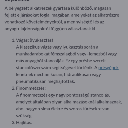
A bélyegzett alkatrészek gyártása különböző, magasan
fejlett eljárásokat foglal magában, amelyeket az alkatrészre
vonatkozó követelményektől, a mennyiségtől és az
anyagtulajdonságoktól függően választanak ki.
Vágás: (lyukasztás)
A klasszikus vágás vagy lyukasztás során a
munkadarabokat fémszalagból vagy -lemezből vagy
más anyagból stancolják. Ez egy présbe szerelt
stancolószerszám segítségével történik. A
présgépek
lehetnek mechanikusan, hidraulikusan vagy
pneumatikusan meghajtottak.
Finommetszés:
A finommetszés egy nagy pontosságú stancolás,
amelyet általában olyan alkalmazásoknál alkalmaznak,
ahol nagyon sima élekre és szoros tűrésekre van
szükség.
Hajlítás: