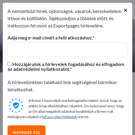
1
Forgalmazó
×
A nemzetközi hírek, újdonságok, vásárok, kereskedelem
1
itthon és külföldön. Tájékozódjon a többiek előtt, és
iratkozzon fel most az Exportpages hírlevelére.
Poliésztergyanták – gyártók és
beszállítók keresése
Adja meg e-mail címét a feliratkozáshoz.
Exportőrök
Forgalmazó
1
1
Hozzájárulok a hírlevelek fogadásához és elfogadom
az adatvédelmi nyilatkozatot.
Exportpages
Elektrotechnika
A hírlevelünkben található link segítségével bármikor
Elektromos szigetelőanyag
Poliésztergyanták
leiratkozhat.
A Brevo-t használjuk marketingplatformként. Azzal, hogy az
Hirdessen ingyen az Exportpages-
alábbi űrlap elküldéséhez rákattint, Ön tudomásul veszi, hogy
en!
az Ön által megadott adatokat továbbítjuk a Brevo-nak
feldolgozás céljából a
felhasználási feltételek
szerint.
Keresés – Ajánlatok – Használt áruk – Üzleti kapcsolatok
>> kezdje itt
IRATKOZZ FEL