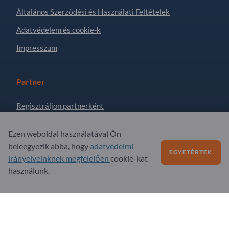
Általános Szerződési és Használati Feltételek
Adatvédelem és cookie-k
Impresszum
Partner
Regisztráljon partnerként
Feliratkozás hírlevélre
Ezen weboldal használatával Ön
beleegyezik abba, hogy
adatvédelmi
EGYETÉRTEK
Kérdések?
irányelveinknek megfelelően
cookie-kat
használunk.
GYIK
Szolgáltatási kínálatunk
Rólunk