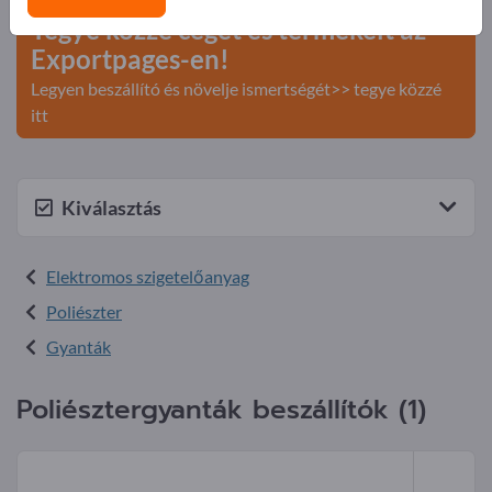
Tegye közzé cégét és termékeit az
Exportpages-en!
Legyen beszállító és növelje ismertségét>> tegye közzé
itt
Kiválasztás
Elektromos szigetelőanyag
Poliészter
Gyanták
Poliésztergyanták beszállítók (1)