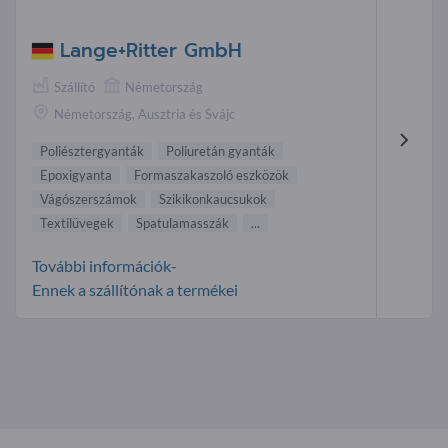
Lange+Ritter GmbH
Szállító
Németország
Németország, Ausztria és Svájc
Poliésztergyanták
Poliuretán gyanták
Epoxigyanta
Formaszakaszoló eszközök
Vágószerszámok
Szikikonkaucsukok
Textilüvegek
Spatulamasszák
...
További információk-
Ennek a szállítónak a termékei