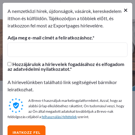
Gyártók
37
Forgalmazó
1
×
A nemzetközi hírek, újdonságok, vásárok, kereskedelem
itthon és külföldön. Tájékozódjon a többiek előtt, és
iratkozzon fel most az Exportpages hírlevelére.
Lakberendezési kiegészítők –
gyártók és beszállítók keresése
Adja meg e-mail címét a feliratkozáshoz.
Exportőrök
Gyártók
38
37
Hozzájárulok a hírlevelek fogadásához és elfogadom
az adatvédelmi nyilatkozatot.
Forgalmazó
1
A hírlevelünkben található link segítségével bármikor
leiratkozhat.
Exportpages
Háztartás és lakás
A Brevo-t használjuk marketingplatformként. Azzal, hogy az
Lakberendezési kiegészítők
alábbi űrlap elküldéséhez rákattint, Ön tudomásul veszi, hogy
az Ön által megadott adatokat továbbítjuk a Brevo-nak
feldolgozás céljából a
felhasználási feltételek
szerint.
Hirdessen ingyen az Exportpages-
en!
IRATKOZZ FEL