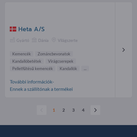
Heta A/S
Gyártó
Dánia
Világszerte
Kemencék
Zománcbevonatok
Kandallóbetétek
Virágcserepek
Pelletfűtésű kemencék
Kandallók
...
További információk-
Ennek a szállítónak a termékei
1
2
3
4