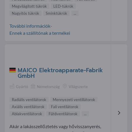
Megvilágított tükrök
LED-tükrök
Nagyítós tükrök
Sminktükrök
...
További információk-
Ennek a szállítónak a termékei
MAICO Elektroapparate-Fabrik
GmbH
Gyártó
Németország
Világszerte
Radiális ventilátorok
Mennyezeti ventillátorok
Axiális ventilátorok
Fali ventilátorok
Ablakventilátorok
Fűtőventilátorok
...
Akár a lakásszellőztetés vagy hővisszanyerés,