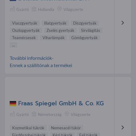
Gyártó
Hollandia
Világszerte
Viaszgyertyák
Illatgyertyák
Díszgyertyák
Oszlopgyertyák
Zselés gyertyák
Sírvilágítás
Teamécsesek
Viharlámpák
Gömbgyertyák
...
További információk-
Ennek a szállítónak a termékei
Fraas Spiegel GmbH & Co. KG
Gyártó
Németország
Világszerte
Kozmetikai tükrök
Nemesacél tükör
Fürdőszobai tükrök
Kézi tükrök
Fali tükrök