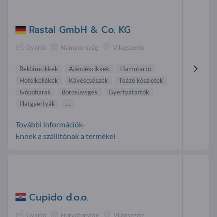
Rastal GmbH & Co. KG
Gyártó
Németország
Világszerte
Reklámcikkek
Ajándékcikkek
Hamutartó
Hotelkellékek
Kávéscsészék
Teázó készletek
Ivópoharak
Borosüvegek
Gyertyatartók
Illatgyertyák
...
További információk-
Ennek a szállítónak a termékei
Cupido d.o.o.
Gyártó
Horvátország
Világszerte