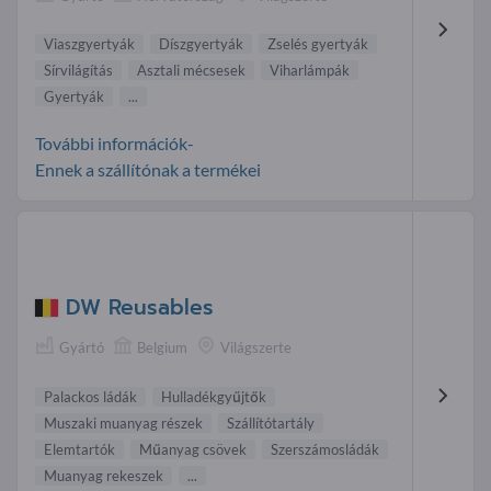
Viaszgyertyák
Díszgyertyák
Zselés gyertyák
Sírvilágítás
Asztali mécsesek
Viharlámpák
Gyertyák
...
További információk-
Ennek a szállítónak a termékei
DW Reusables
Gyártó
Belgium
Világszerte
Palackos ládák
Hulladékgyűjtők
Muszaki muanyag részek
Szállítótartály
Elemtartók
Műanyag csövek
Szerszámosládák
Muanyag rekeszek
...