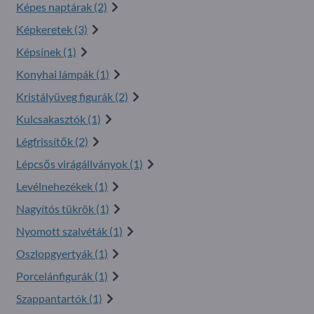
Képes naptárak (2)
Képkeretek (3)
Képsínek (1)
Konyhai lámpák (1)
Kristályüveg figurák (2)
Kulcsakasztók (1)
Légfrissítők (2)
Lépcsős virágállványok (1)
Levélnehezékek (1)
Nagyítós tükrök (1)
Nyomott szalvéták (1)
Oszlopgyertyák (1)
Porcelánfigurák (1)
Szappantartók (1)