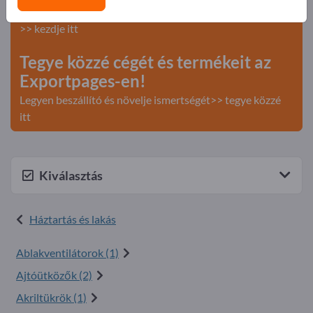
Keresés – Ajánlatok – Használt áruk – Üzleti kapcsolatok
>> kezdje itt
Tegye közzé cégét és termékeit az
Exportpages-en!
Legyen beszállító és növelje ismertségét>> tegye közzé
itt
Kiválasztás
Háztartás és lakás
Ablakventilátorok (1)
Ajtóütközők (2)
Akriltükrök (1)