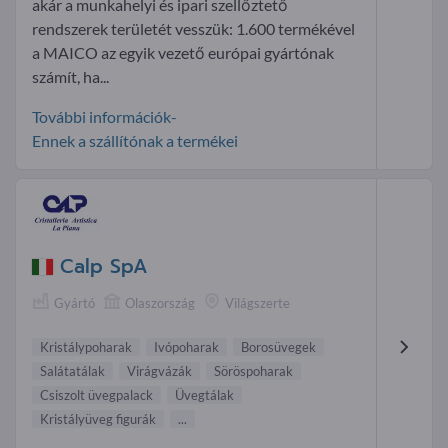
akár a munkahelyi és ipari szellőztető
rendszerek területét vesszük: 1.600 termékével
a MAICO az egyik vezető európai gyártónak
számít, ha...
További információk-
Ennek a szállítónak a termékei
Calp SpA
Gyártó
Olaszország
Világszerte
Kristálypoharak
Ivópoharak
Borosüvegek
Salátatálak
Virágvázák
Söröspoharak
Csiszolt üvegpalack
Üvegtálak
Kristályüveg figurák
...