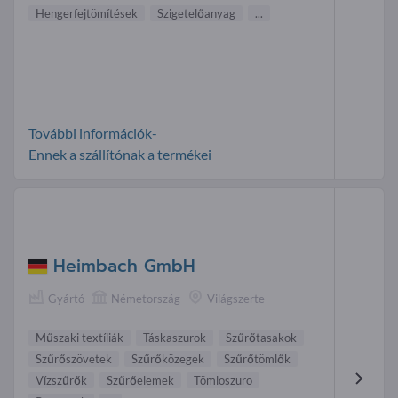
Hengerfejtömítések
Szigetelőanyag
...
További információk-
Ennek a szállítónak a termékei
Heimbach GmbH
Gyártó
Németország
Világszerte
Műszaki textíliák
Táskaszurok
Szűrőtasakok
Szűrőszövetek
Szűrőközegek
Szűrőtömlők
Vízszűrők
Szűrőelemek
Tömloszuro