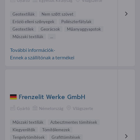
Gyártó
Egyesült Királyság
Világszerte
Geotextíliák
Nem szőtt szövet
Erózió elleni szőnyegek
Poliészterfátylak
Geotextilek
Georácsok
Műanyaggyapotok
Műszaki textíliák
...
További információk-
Ennek a szállítónak a termékei
Frenzelit Werke GmbH
Gyártó
Németország
Világszerte
Műszaki textíliák
Azbesztmentes tömítések
Kiegyenlítők
Tömítőlemezek
Tengelytömítések
Grafittömítések