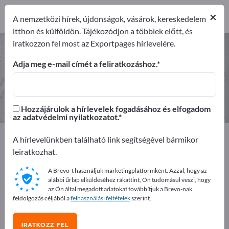
6
×
Gyártók
6
A nemzetközi hírek, újdonságok, vásárok, kereskedelem
itthon és külföldön. Tájékozódjon a többiek előtt, és
iratkozzon fel most az Exportpages hírlevelére.
Műszaki textíliák – gyártók és
beszállítók keresése
Adja meg e-mail címét a feliratkozáshoz.
Exportőrök
Gyártók
6
6
Hozzájárulok a hírlevelek fogadásához és elfogadom
az adatvédelmi nyilatkozatot.
Exportpages
Nyersanyagok és alapanyagok
A hírlevelünkben található link segítségével bármikor
Műszaki textíliák
leiratkozhat.
A Brevo-t használjuk marketingplatformként. Azzal, hogy az
Hirdessen ingyen az Exportpages-
alábbi űrlap elküldéséhez rákattint, Ön tudomásul veszi, hogy
en!
az Ön által megadott adatokat továbbítjuk a Brevo-nak
feldolgozás céljából a
felhasználási feltételek
szerint.
Keresés – Ajánlatok – Használt áruk – Üzleti kapcsolatok
>> kezdje itt
IRATKOZZ FEL