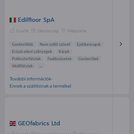
Edilfloor SpA
Gyártó
Olaszország
Világszerte
Geotextíliák
Nem szőtt szövet
Építőanyagok
Erózió elleni szőnyegek
Kárpit
Poliészterfátylak
Fedőszövetek
Geotextilek
Védőfátylak
...
További információk-
Ennek a szállítónak a termékei
GEOfabrics Ltd