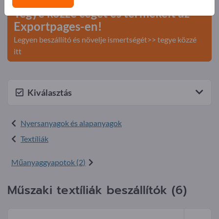
Tegye közzé cégét és termékeit az
Exportpages-en!
Legyen beszállító és növelje ismertségét>> tegye közzé
itt
Kiválasztás
Nyersanyagok és alapanyagok
Textíliák
Műanyaggyapotok (2)
Műszaki textíliák beszállítók (6)