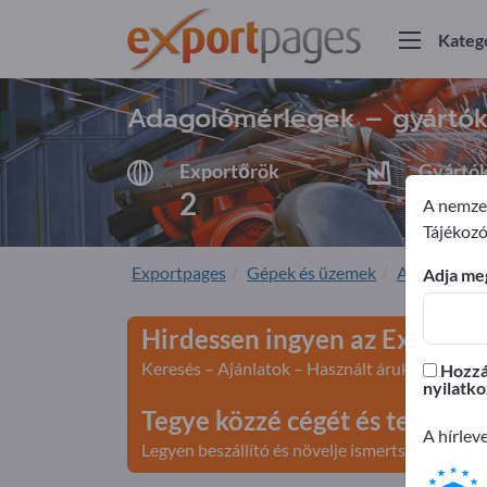
Kateg
Adagolómérlegek – gyártók 
Exportőrök
Gyártó
2
2
A nemzet
Tájékozó
Exportpages
Gépek és üzemek
Adagolás-t
Adja meg
Hirdessen ingyen az Exportp
Keresés – Ajánlatok – Használt áruk – Üzleti k
Hozzáj
nyilatko
Tegye közzé cégét és terméke
A hírlev
Legyen beszállító és növelje ismertségét>> teg