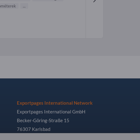
ométerek
...
Exportpages International Network
Exportpages International GmbH
Becker-Göring-Straße 15
76307 Karlsbad
Germany