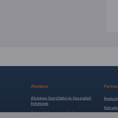
Általános
Partne
Általános Szerződési és Használati
Regiszt
Feltételek
Feliratk
Adatvédelem és cookie-k