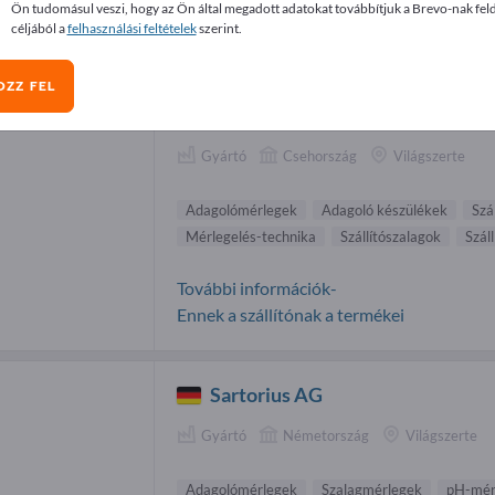
Ön tudomásul veszi, hogy az Ön által megadott adatokat továbbítjuk a Brevo-nak fel
golómérlegek beszállítók (2)
céljából a
felhasználási feltételek
szerint.
OZZ FEL
ASTRO spol. s r.o.
Gyártó
Csehország
Világszerte
Adagolómérlegek
Adagoló készülékek
Szá
Mérlegelés-technika
Szállítószalagok
Szál
További információk-
Ennek a szállítónak a termékei
Sartorius AG
Gyártó
Németország
Világszerte
Adagolómérlegek
Szalagmérlegek
pH-mér