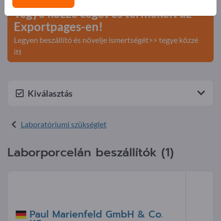
Tegye közzé cégét és termékeit az
Exportpages-en!
Legyen beszállító és növelje ismertségét>> tegye közzé
itt
Kiválasztás
Laboratóriumi szükséglet
Laborporcelán beszállítók (1)
Paul Marienfeld GmbH & Co.