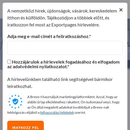
1
×
Gyártók
1
A nemzetközi hírek, újdonságok, vásárok, kereskedelem
itthon és külföldön. Tájékozódjon a többiek előtt, és
iratkozzon fel most az Exportpages hírlevelére.
Laborporcelán – gyártók és
beszállítók keresése
Adja meg e-mail címét a feliratkozáshoz.
Exportőrök
Gyártók
1
1
Hozzájárulok a hírlevelek fogadásához és elfogadom
az adatvédelmi nyilatkozatot.
Exportpages
Orvostudomány és laboratórium
A hírlevelünkben található link segítségével bármikor
Laboratóriumi szükséglet
Laborporcelán
leiratkozhat.
A Brevo-t használjuk marketingplatformként. Azzal, hogy az
Hirdessen ingyen az Exportpages-
alábbi űrlap elküldéséhez rákattint, Ön tudomásul veszi, hogy
en!
az Ön által megadott adatokat továbbítjuk a Brevo-nak
feldolgozás céljából a
felhasználási feltételek
szerint.
Keresés – Ajánlatok – Használt áruk – Üzleti kapcsolatok
>> kezdje itt
IRATKOZZ FEL