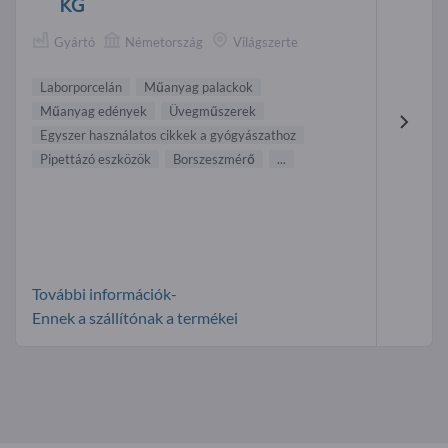
KG
Gyártó
Németország
Világszerte
Laborporcelán
Műanyag palackok
Műanyag edények
Üvegműszerek
Egyszer használatos cikkek a gyógyászathoz
Pipettázó eszközök
Borszeszmérő
...
További információk-
Ennek a szállítónak a termékei