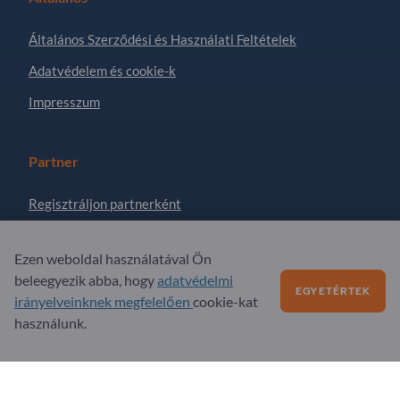
Általános Szerződési és Használati Feltételek
Adatvédelem és cookie-k
Impresszum
Partner
Regisztráljon partnerként
Feliratkozás hírlevélre
Ezen weboldal használatával Ön
beleegyezik abba, hogy
adatvédelmi
EGYETÉRTEK
Kérdések?
irányelveinknek megfelelően
cookie-kat
használunk.
GYIK
Szolgáltatási kínálatunk
Rólunk