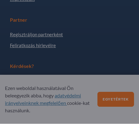
Partner
Regisztráljon partnerként
Feliratkozás hírlevélre
Kérdések?
GYIK
Ezen weboldal használatával Ön
Szolgáltatási kínálatunk
beleegyezik abba, hogy
adatvédelmi
EGYETÉRTEK
Rólunk
irányelveinknek megfelelően
cookie-kat
használunk.
Üzenet az Exportpages-nek
Exportpages International Network