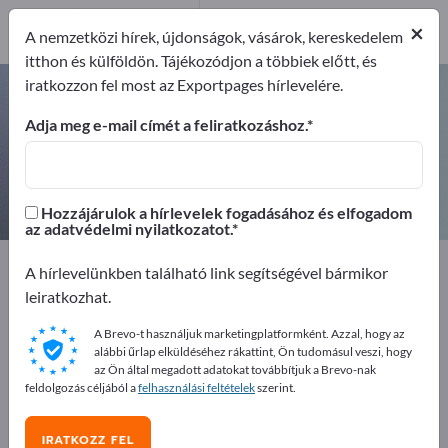
2
×
Gyártók
2
A nemzetközi hírek, újdonságok, vásárok, kereskedelem
itthon és külföldön. Tájékozódjon a többiek előtt, és
iratkozzon fel most az Exportpages hírlevelére.
Szintezőlécek – gyártók és
beszállítók keresése
Adja meg e-mail címét a feliratkozáshoz.
Exportőrök
Gyártók
2
2
Hozzájárulok a hírlevelek fogadásához és elfogadom
az adatvédelmi nyilatkozatot.
Exportpages
Méréstechnika & optika
A hírlevelünkben található link segítségével bármikor
Optikai mérőkészülékek
Földmérő műszerek
leiratkozhat.
Szintező műszerek
Szintezőlécek
A Brevo-t használjuk marketingplatformként. Azzal, hogy az
alábbi űrlap elküldéséhez rákattint, Ön tudomásul veszi, hogy
Hirdessen ingyen az Exportpages-
az Ön által megadott adatokat továbbítjuk a Brevo-nak
feldolgozás céljából a
felhasználási feltételek
szerint.
en!
Keresés – Ajánlatok – Használt áruk – Üzleti kapcsolatok
IRATKOZZ FEL