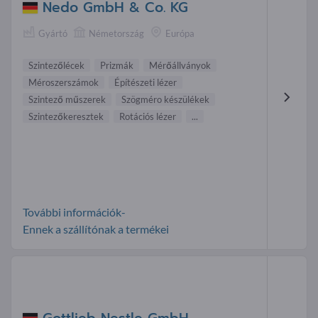
Nedo GmbH & Co. KG
Gyártó
Németország
Európa
Szintezőlécek
Prizmák
Mérőállványok
Méroszerszámok
Építészeti lézer
Szintező műszerek
Szögméro készülékek
Szintezőkeresztek
Rotációs lézer
...
További információk-
Ennek a szállítónak a termékei