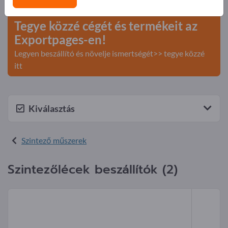
>> kezdje itt
Tegye közzé cégét és termékeit az
Exportpages-en!
Legyen beszállító és növelje ismertségét>> tegye közzé
itt
Kiválasztás
Szintező műszerek
Szintezőlécek beszállítók (2)