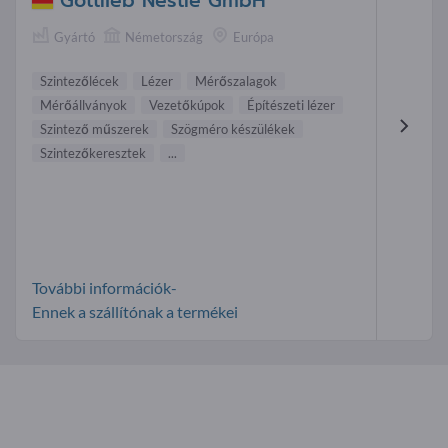
Gottlieb Nestle GmbH
Gyártó
Németország
Európa
Szintezőlécek
Lézer
Mérőszalagok
Mérőállványok
Vezetőkúpok
Építészeti lézer
Szintező műszerek
Szögméro készülékek
Szintezőkeresztek
...
További információk-
Ennek a szállítónak a termékei