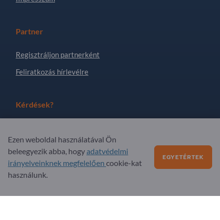
Partner
Regisztráljon partnerként
Feliratkozás hírlevélre
Kérdések?
GYIK
Ezen weboldal használatával Ön
Szolgáltatási kínálatunk
beleegyezik abba, hogy
adatvédelmi
EGYETÉRTEK
Rólunk
irányelveinknek megfelelően
cookie-kat
használunk.
Üzenet az Exportpages-nek
Exportpages International Network