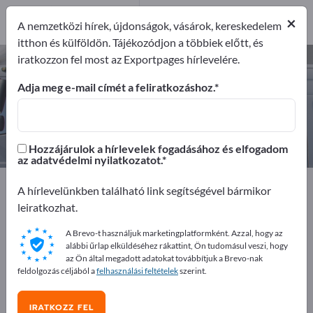
2
×
Gyártók
2
A nemzetközi hírek, újdonságok, vásárok, kereskedelem
itthon és külföldön. Tájékozódjon a többiek előtt, és
iratkozzon fel most az Exportpages hírlevelére.
Repülőtéri járművek – gyártók és
beszállítók keresése
Adja meg e-mail címét a feliratkozáshoz.
Exportőrök
Gyártók
2
2
Hozzájárulok a hírlevelek fogadásához és elfogadom
az adatvédelmi nyilatkozatot.
Exportpages
Jármű
Speciális járművek
A hírlevelünkben található link segítségével bármikor
Repülőtéri járművek
leiratkozhat.
A Brevo-t használjuk marketingplatformként. Azzal, hogy az
Hirdessen ingyen az Exportpages-
alábbi űrlap elküldéséhez rákattint, Ön tudomásul veszi, hogy
en!
az Ön által megadott adatokat továbbítjuk a Brevo-nak
feldolgozás céljából a
felhasználási feltételek
szerint.
Keresés – Ajánlatok – Használt áruk – Üzleti kapcsolatok
>> kezdje itt
IRATKOZZ FEL