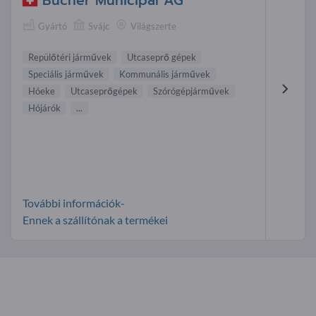
Bucher Municipal AG
Gyártó
Svájc
Világszerte
Repülőtéri járművek
Utcaseprő gépek
Speciális járművek
Kommunális járművek
Hóeke
Utcaseprőgépek
Szórógépjárművek
Hójárók
...
További információk-
Ennek a szállítónak a termékei