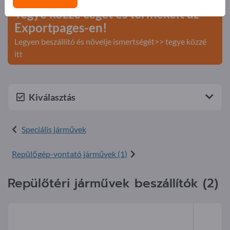
Tegye közzé cégét és termékeit az
Exportpages-en!
Legyen beszállító és növelje ismertségét>> tegye közzé
itt
Kiválasztás
Speciális járművek
Repülőgép-vontató járművek (1)
Repülőtéri járművek beszállítók (2)