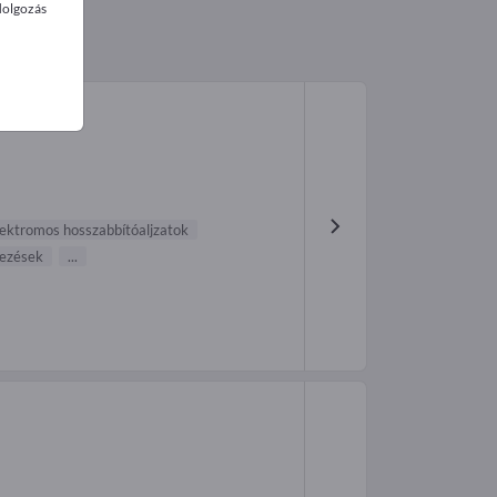
dolgozás
lektromos hosszabbítóaljzatok
dezések
...