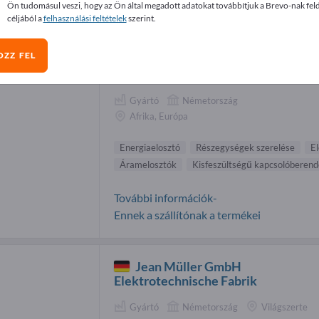
Ön tudomásul veszi, hogy az Ön által megadott adatokat továbbítjuk a Brevo-nak fel
giaelosztó beszállítók (2)
céljából a
felhasználási feltételek
szerint.
OZZ FEL
UESA GmbH
Gyártó
Németország
Afrika, Európa
Energiaelosztó
Részegységek szerelése
E
Áramelosztók
Kisfeszültségű kapcsolóberen
További információk-
Ennek a szállítónak a termékei
Jean Müller GmbH
Elektrotechnische Fabrik
Gyártó
Németország
Világszerte