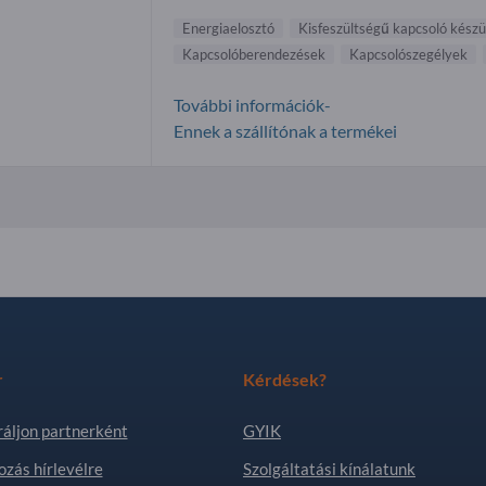
Energiaelosztó
Kisfeszültségű kapcsoló kész
Kapcsolóberendezések
Kapcsolószegélyek
További információk-
Ennek a szállítónak a termékei
r
Kérdések?
ráljon partnerként
GYIK
ozás hírlevélre
Szolgáltatási kínálatunk