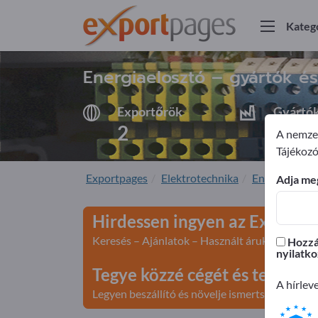
Kateg
Energiaelosztó – gyártók és
Exportőrök
Gyártó
2
2
A nemzet
Tájékozó
Exportpages
Elektrotechnika
Energetski 
Adja meg
Hirdessen ingyen az Exportp
Keresés – Ajánlatok – Használt áruk – Üzleti k
Hozzáj
nyilatko
Tegye közzé cégét és terméke
A hírlev
Legyen beszállító és növelje ismertségét>> teg