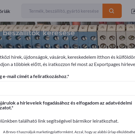
óriák
 beszállítók keresése
k
közi hírek, újdonságok, vásárok, kereskedelem itthon és külföldö
djon a többiek előtt, és iratkozzon fel most az Exportpages hírleve
menedžment
Energiaelosztó
 e-mail címét a feliratkozáshoz.
ages-en!
apcsolatok >> kezdje itt
árulok a hírlevelek fogadásához és elfogadom az adatvédelmi
zatot.
it az Exportpages-en!
elünkben található link segítségével bármikor leiratkozhat.
ye közzé itt
A Brevo-t használjuk marketingplatformként. Azzal, hogy az alábbi űrlap elküldéséhez