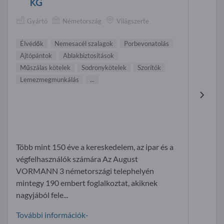
KG
Gyártó
Németország
Világszerte
Élvédők
Nemesacél szalagok
Porbevonatolás
Ajtópántok
Ablakbiztosítások
Műszálas kötelek
Sodronykötelek
Szorítók
Lemezmegmunkálás
...
Több mint 150 éve a kereskedelem, az ipar és a
végfelhasználók számára Az August
VORMANN 3 németországi telephelyén
mintegy 190 embert foglalkoztat, akiknek
nagyjából fele...
További információk-