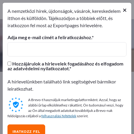
Exportőrök
4
×
A nemzetközi hírek, újdonságok, vásárok, kereskedelem
Gyártók
4
itthon és külföldön. Tájékozódjon a többiek előtt, és
iratkozzon fel most az Exportpages hírlevelére.
Élvédők – gyártók és beszállítók
keresése
Adja meg e-mail címét a feliratkozáshoz.
Exportőrök
Gyártók
4
4
Hozzájárulok a hírlevelek fogadásához és elfogadom
az adatvédelmi nyilatkozatot.
Exportpages
Szállítás és csomagolás
Csomagolások
A hírlevelünkben található link segítségével bármikor
Élvédők
leiratkozhat.
A Brevo-t használjuk marketingplatformként. Azzal, hogy az
Hirdessen ingyen az Exportpages-
alábbi űrlap elküldéséhez rákattint, Ön tudomásul veszi, hogy
en!
az Ön által megadott adatokat továbbítjuk a Brevo-nak
feldolgozás céljából a
felhasználási feltételek
szerint.
Keresés – Ajánlatok – Használt áruk – Üzleti kapcsolatok
>> kezdje itt
IRATKOZZ FEL