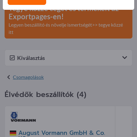
Tegye közzé cégét és termékeit az
Exportpages-en!
Legyen beszállító és növelje ismertségét>> tegye közzé
itt
Kiválasztás
Csomagolások
Élvédők beszállítók (4)
August Vormann GmbH & Co.