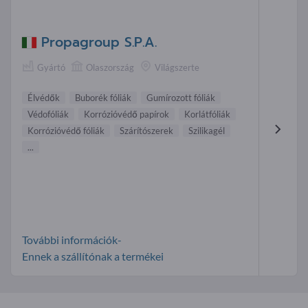
Propagroup S.P.A.
Gyártó
Olaszország
Világszerte
Élvédők
Buborék fóliák
Gumírozott fóliák
Védofóliák
Korrózióvédő papírok
Korlátfóliák
Korrózióvédő fóliák
Szárítószerek
Szilikagél
...
További információk-
Ennek a szállítónak a termékei