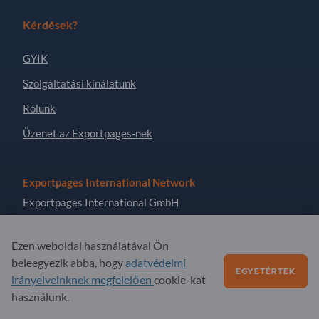
Kérdések?
GYIK
Szolgáltatási kínálatunk
Rólunk
Üzenet az Exportpages-nek
Exportpages International Network
Exportpages International GmbH
Becker-Göring-Straße 15
76307 Karlsbad
Ezen weboldal használatával Ön
beleegyezik abba, hogy
Germany
adatvédelmi
EGYETÉRTEK
irányelveinknek megfelelően
cookie-kat
használunk.