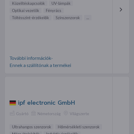
Közelítéskapcsolók
UV-lámpák
Optikai vezetõk
Fényrács
Töltésszint-érzékelők
Színszenzorok
...
További információk-
Ennek a szállítónak a termékei
ipf electronic GmbH
Gyártó
Németország
Világszerte
Ultrahangos szenzorok
Hőmérsékleti szenzorok