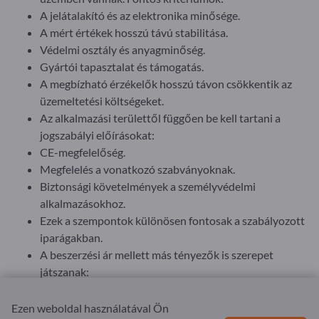
A jelátalakító és az elektronika minősége.
A mért értékek hosszú távú stabilitása.
Védelmi osztály és anyagminőség.
Gyártói tapasztalat és támogatás.
A megbízható érzékelők hosszú távon csökkentik az
üzemeltetési költségeket.
Az alkalmazási területtől függően be kell tartani a
jogszabályi előírásokat:
CE-megfelelőség.
Megfelelés a vonatkozó szabványoknak.
Biztonsági követelmények a személyvédelmi
alkalmazásokhoz.
Ezek a szempontok különösen fontosak a szabályozott
iparágakban.
A beszerzési ár mellett más tényezők is szerepet
játszanak:
Telepítési és üzembe helyezési költségek.
Karbantartási és csereköltségek.
Ezen weboldal használatával Ön