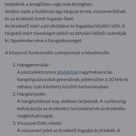
terjednek a levegőben vagy más közegben.
Amikor ezek a hullámok egy tárgyat érnek, visszaverődnek,
és az érzékelő ismét fogadja őket.
Az érzékelő méri a jel elküldése és fogadása közötti időt. A
tárgytól mért távolságot ebből az átfutási időből számítják
ki, figyelembe véve a hangsebességet.
A központi funkcionális szempontok a következők:
Hanggenerálás:
A piezoelektromos
átalakítók
nagyfrekvenciás
hangimpulzusokat generálnak, jellemzően a 20 kHz és
néhány száz kilohertz közötti tartományban.
Hangterjedés:
A hanghullámok kúp alakban terjednek. A nyílásszög
befolyásolja az érzékelési tartományt és az érzékelés
megbízhatóságát.
Visszaverődés vétele:
A visszavert jelet az érzékelő fogadja és értékeli. A