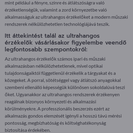
mint például a fényre, színre és átlátszóságra való
érzéketlenségük, valamint a zord környezetbe való
alkalmasságuk az ultrahangos érzékelőket a modern műszaki
rendszerek nélkülözhetetlen technológiájává teszik.
Itt áttekintést talál az ultrahangos
érzékelők vásárlásakor figyelembe veendő
legfontosabb szempontokról:
Az ultrahangos érzékelők számos ipari és műszaki
alkalmazásban nélkülözhetetlenek, mivel optikai
tulajdonságaiktól függetlenül érzékelik a tárgyakat és a
közegeket. A porral, sötétséggel vagy átlátszó anyagokkal
szembeni ellenálló képességük különösen sokoldalúvá teszi
őket. Ugyanakkor az ultrahangos rendszerek érzékenyen
reagálnak bizonyos környezeti és alkalmazási
körülményekre. A professzionális beszerzés ezért az
alkalmazás gondos elemzését igényli a hosszú távú mérési
pontosság, megbízhatóság és költséghatékonyság
biztosítása érdekében.