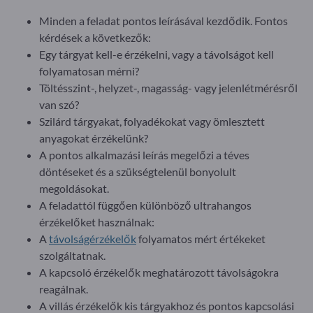
Minden a feladat pontos leírásával kezdődik. Fontos
kérdések a következők:
Egy tárgyat kell-e érzékelni, vagy a távolságot kell
folyamatosan mérni?
Töltésszint-, helyzet-, magasság- vagy jelenlétmérésről
van szó?
Szilárd tárgyakat, folyadékokat vagy ömlesztett
anyagokat érzékelünk?
A pontos alkalmazási leírás megelőzi a téves
döntéseket és a szükségtelenül bonyolult
megoldásokat.
A feladattól függően különböző ultrahangos
érzékelőket használnak:
A
távolságérzékelők
folyamatos mért értékeket
szolgáltatnak.
A kapcsoló érzékelők meghatározott távolságokra
reagálnak.
A villás érzékelők kis tárgyakhoz és pontos kapcsolási