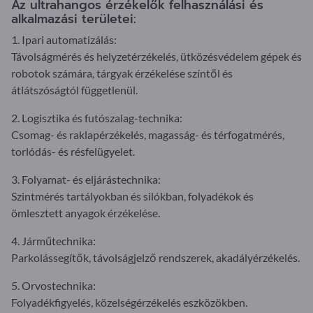
Az ultrahangos érzékelők felhasználási és
alkalmazási területei:
1. Ipari automatizálás:
Távolságmérés és helyzetérzékelés, ütközésvédelem gépek és
robotok számára, tárgyak érzékelése színtől és
átlátszóságtól függetlenül.
2. Logisztika és futószalag-technika:
Csomag- és raklapérzékelés, magasság- és térfogatmérés,
torlódás- és résfelügyelet.
3. Folyamat- és eljárástechnika:
Szintmérés tartályokban és silókban, folyadékok és
ömlesztett anyagok érzékelése.
4. Járműtechnika:
Parkolássegítők, távolságjelző rendszerek, akadályérzékelés.
5. Orvostechnika:
Folyadékfigyelés, közelségérzékelés eszközökben.