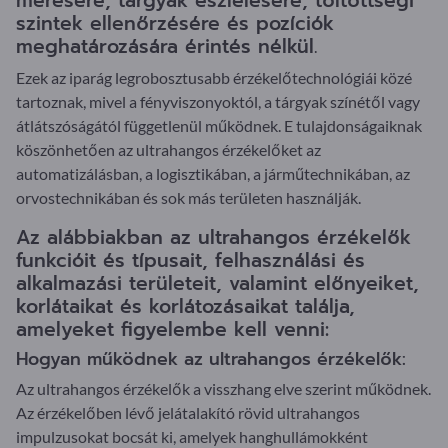
mérésére, tárgyak észlelésére, töltöttségi
szintek ellenőrzésére és pozíciók
meghatározására érintés nélkül.
Ezek az iparág legrobosztusabb érzékelőtechnológiái közé
tartoznak, mivel a fényviszonyoktól, a tárgyak színétől vagy
átlátszóságától függetlenül működnek. E tulajdonságaiknak
köszönhetően az ultrahangos érzékelőket az
automatizálásban, a logisztikában, a járműtechnikában, az
orvostechnikában és sok más területen használják.
Az alábbiakban az ultrahangos érzékelők
funkcióit és típusait, felhasználási és
alkalmazási területeit, valamint előnyeiket,
korlátaikat és korlátozásaikat találja,
amelyeket figyelembe kell venni:
Hogyan működnek az ultrahangos érzékelők:
Az ultrahangos érzékelők a visszhang elve szerint működnek.
Az érzékelőben lévő jelátalakító rövid ultrahangos
impulzusokat bocsát ki, amelyek hanghullámokként