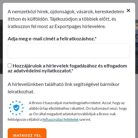
10
×
Gyártók
10
A nemzetközi hírek, újdonságok, vásárok, kereskedelem
itthon és külföldön. Tájékozódjon a többiek előtt, és
iratkozzon fel most az Exportpages hírlevelére.
Ultrahangos szenzorok – gyártók
és beszállítók keresése
Adja meg e-mail címét a feliratkozáshoz.
Exportőrök
Gyártók
10
10
Hozzájárulok a hírlevelek fogadásához és elfogadom
az adatvédelmi nyilatkozatot.
Exportpages
Méréstechnika & optika
A hírlevelünkben található link segítségével bármikor
Szenzortechnika
Ultrahangos szenzorok
leiratkozhat.
A Brevo-t használjuk marketingplatformként. Azzal, hogy az
Hirdessen ingyen az Exportpages-
alábbi űrlap elküldéséhez rákattint, Ön tudomásul veszi, hogy
en!
az Ön által megadott adatokat továbbítjuk a Brevo-nak
feldolgozás céljából a
felhasználási feltételek
szerint.
Keresés – Ajánlatok – Használt áruk – Üzleti kapcsolatok
>> kezdje itt
IRATKOZZ FEL