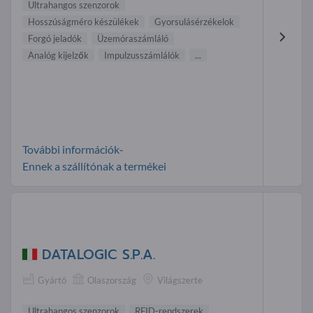
Ultrahangos szenzorok
Hosszúságméro készülékek
Gyorsulásérzékelok
Forgó jeladók
Üzemóraszámláló
Analóg kijelzők
Impulzusszámlálók
...
További információk-
Ennek a szállítónak a termékei
DATALOGIC S.P.A.
Gyártó
Olaszország
Világszerte
Ultrahangos szenzorok
RFID-rendszerek