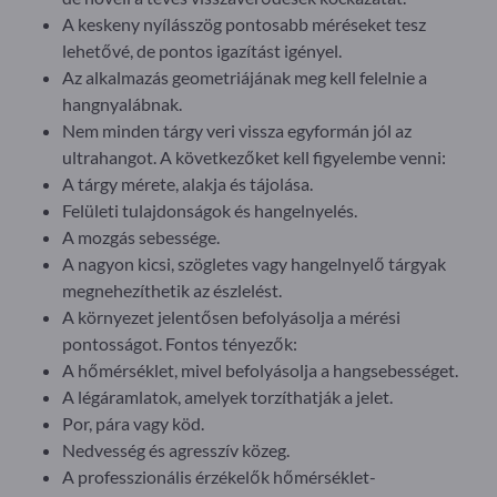
A keskeny nyílásszög pontosabb méréseket tesz
lehetővé, de pontos igazítást igényel.
Az alkalmazás geometriájának meg kell felelnie a
hangnyalábnak.
Nem minden tárgy veri vissza egyformán jól az
ultrahangot. A következőket kell figyelembe venni:
A tárgy mérete, alakja és tájolása.
Felületi tulajdonságok és hangelnyelés.
A mozgás sebessége.
A nagyon kicsi, szögletes vagy hangelnyelő tárgyak
megnehezíthetik az észlelést.
A környezet jelentősen befolyásolja a mérési
pontosságot. Fontos tényezők:
A hőmérséklet, mivel befolyásolja a hangsebességet.
A légáramlatok, amelyek torzíthatják a jelet.
Por, pára vagy köd.
Nedvesség és agresszív közeg.
A professzionális érzékelők hőmérséklet-