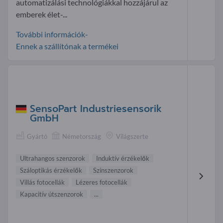
automatizálási technológiákkal hozzájárul az
emberek élet-...
További információk-
Ennek a szállítónak a termékei
SensoPart Industriesensorik
GmbH
Gyártó
Németország
Világszerte
Ultrahangos szenzorok
Induktív érzékelők
Száloptikás érzékelők
Színszenzorok
Villás fotocellák
Lézeres fotocellák
Kapacitív útszenzorok
...