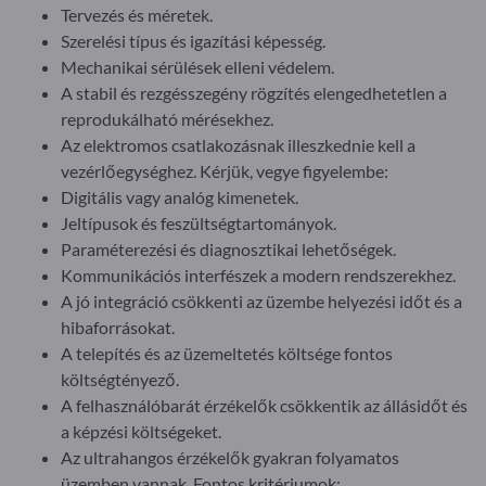
Tervezés és méretek.
Szerelési típus és igazítási képesség.
Mechanikai sérülések elleni védelem.
A stabil és rezgésszegény rögzítés elengedhetetlen a
reprodukálható mérésekhez.
Az elektromos csatlakozásnak illeszkednie kell a
vezérlőegységhez. Kérjük, vegye figyelembe:
Digitális vagy analóg kimenetek.
Jeltípusok és feszültségtartományok.
Paraméterezési és diagnosztikai lehetőségek.
Kommunikációs interfészek a modern rendszerekhez.
A jó integráció csökkenti az üzembe helyezési időt és a
hibaforrásokat.
A telepítés és az üzemeltetés költsége fontos
költségtényező.
A felhasználóbarát érzékelők csökkentik az állásidőt és
a képzési költségeket.
Az ultrahangos érzékelők gyakran folyamatos
üzemben vannak. Fontos kritériumok: