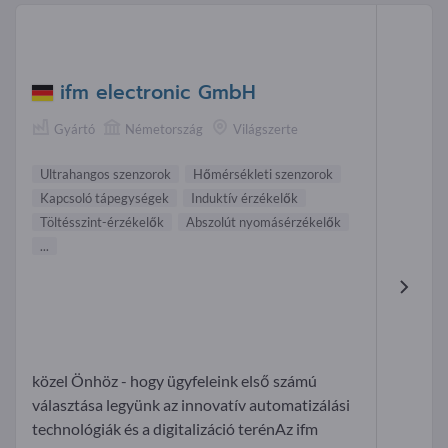
ifm electronic GmbH
Gyártó
Németország
Világszerte
Ultrahangos szenzorok
Hőmérsékleti szenzorok
Kapcsoló tápegységek
Induktív érzékelők
Töltésszint-érzékelők
Abszolút nyomásérzékelők
...
közel Önhöz - hogy ügyfeleink első számú
választása legyünk az innovatív automatizálási
technológiák és a digitalizáció terénAz ifm