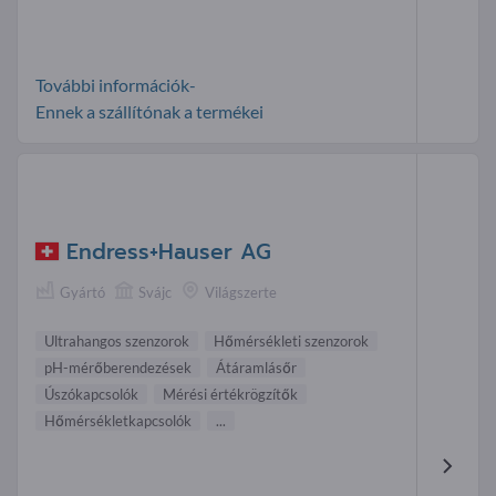
További információk-
Ennek a szállítónak a termékei
Endress+Hauser AG
Gyártó
Svájc
Világszerte
Ultrahangos szenzorok
Hőmérsékleti szenzorok
pH-mérőberendezések
Átáramlásőr
Úszókapcsolók
Mérési értékrögzítők
Hőmérsékletkapcsolók
...