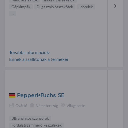
Méro átalakítók
Induktív érzékelők
Géplámpák
Dugaszoló összekötok
Idorelék
...
További információk-
Ennek a szállítónak a termékei
Pepperl+Fuchs SE
Gyártó
Németország
Világszerte
Ultrahangos szenzorok
Fordulatszámmérő készülékek