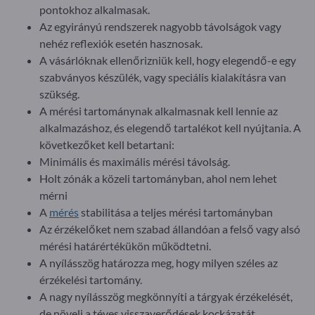
pontokhoz alkalmasak.
Az egyirányú rendszerek nagyobb távolságok vagy
nehéz reflexiók esetén hasznosak.
A vásárlóknak ellenőrizniük kell, hogy elegendő-e egy
szabványos készülék, vagy speciális kialakításra van
szükség.
A mérési tartománynak alkalmasnak kell lennie az
alkalmazáshoz, és elegendő tartalékot kell nyújtania. A
következőket kell betartani:
Minimális és maximális mérési távolság.
Holt zónák a közeli tartományban, ahol nem lehet
mérni
A
mérés
stabilitása a teljes mérési tartományban
Az érzékelőket nem szabad állandóan a felső vagy alsó
mérési határértékükön működtetni.
A nyílásszög határozza meg, hogy milyen széles az
érzékelési tartomány.
A nagy nyílásszög megkönnyíti a tárgyak érzékelését,
de növeli a téves visszaverődések kockázatát.