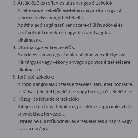
Áttükröző és reflexiós ultrahangos érzékelők:
A reflexiós érzékelők esetében magáról a tárgyról
származó visszhangot értékelik.
Az áthaladó sugárzású rendszerek külön adóval és
vevővel működnek, és nagyobb távolságokra
alkalmasak.
Ultrahangos villaérzékelők:
Az adó és a vevő egy U alakú házban van elhelyezve.
Kis tárgyak vagy vékony anyagok pontos érzékelésére
alkalmasak.
Területérzékelők:
A több hangnyaláb széles érzékelési területet hoz létre.
Ideálisak jelenlétfigyeléshez vagy térfogatérzékeléshez.
Közeg- és folyadékérzékelők:
Kifejezetten folyadékokhoz, porokhoz vagy ömlesztett
anyagokhoz tervezték.
Érintés nélkül működnek, és érzéketlenek a habra vagy
a zavarosságra.