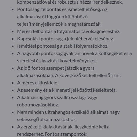
kompenzációval és robusztus házzal rendelkeznek.
Pontosság, felbontás és ismételhetőség. Az
alkalmazástól függően különböző
teljesítményjellemzők a meghatározóak:
Mérési felbontás a folyamatos távolságméréshez.
Kapcsolási pontosság a jelenlét érzékeléséhez.
Ismétlési pontosság a stabil folyamatokhoz.
A nagyobb pontosság gyakran növeli a költségeket és a
szerelési és igazítási követelményeket.
Az idő fontos szerepet játszik a gyors
alkalmazásokban. A következőket kell ellenőrizni:
A mérés ciklusideje.
Az esemény és a kimeneti jel közötti késleltetés.
Alkalmasság gyors szállítószalag- vagy
robotmozgásokhoz.
Nem minden ultrahangos érzékelő alkalmas nagy
sebességű alkalmazásokhoz.
Az érzékelő kialakításának illeszkednie kell a
rendszerhez. Fontos szempontok: