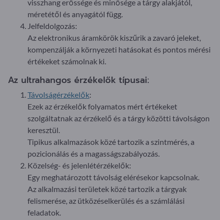
visszhang erőssége és minősége a tárgy alakjától,
méretétől és anyagától függ.
Jelfeldolgozás:
Az elektronikus áramkörök kiszűrik a zavaró jeleket,
kompenzálják a környezeti hatásokat és pontos mérési
értékeket számolnak ki.
Az ultrahangos érzékelők típusai:
Távolságérzékelők
:
Ezek az érzékelők folyamatos mért értékeket
szolgáltatnak az érzékelő és a tárgy közötti távolságon
keresztül.
Tipikus alkalmazások közé tartozik a szintmérés, a
pozicionálás és a magasságszabályozás.
Közelség- és jelenlétérzékelők:
Egy meghatározott távolság elérésekor kapcsolnak.
Az alkalmazási területek közé tartozik a tárgyak
felismerése, az ütközéselkerülés és a számlálási
feladatok.