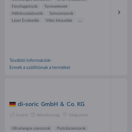
Fényfüggönyök
Termoelemek
Hőfokszabályozók
Színszenzorok
Lézer Érzékelők
Villás fotocellák
...
További információk-
Ennek a szállítónak a termékei
di-soric GmbH & Co. KG
Gyártó
Németország
Világszerte
Ultrahangos szenzorok
Pozíciószenzorok