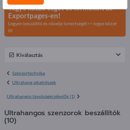
Tegye közzé cégét és termékeit az
Exportpages-en!
Legyen beszállító és növelje ismertségét>> tegye közzé
itt
Kiválasztás
Szenzortechnika
Ultrahang alkatrészek
Ultrahangos távolságérzékelők (1)
Ultrahangos szenzorok beszállítók
(10)