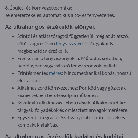
6. Épület- és környezettechnika:
Jelenlétérzékelés, automatikus ajtó- és fényvezérlés.
Az ultrahangos érzékelők előnyei:
Színtől és átlátszóságtól függetlenül: még az átlátszó,
sötét vagy erősen
fényvisszaverő
tárgyakat is
megbízhatóan érzékelik.
Érzéketlen a fényviszonyokra: Működés sötétben,
napfényben vagy változó fényviszonyok mellett.
Érintésmentes
mérés
: Nincs mechanikai kopás, hosszú
élettartam.
Alkalmas zord környezethez: Por, köd vagy gőz csak
kismértékben befolyásolja a működést.
Sokoldalú alkalmazási lehetőségek: Alkalmas szilárd
tárgyak, folyadékok és ömlesztett anyagok mérésére.
Egyszerű integráció: Szabványosított interfészek és
kompakt kialakítás.
Az ultrahangos érzékelők korlátai és korlátai: