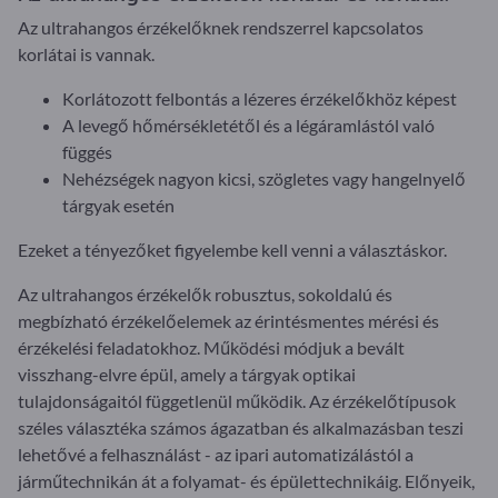
Az ultrahangos érzékelőknek rendszerrel kapcsolatos
korlátai is vannak.
Korlátozott felbontás a lézeres érzékelőkhöz képest
A levegő hőmérsékletétől és a légáramlástól való
függés
Nehézségek nagyon kicsi, szögletes vagy hangelnyelő
tárgyak esetén
Ezeket a tényezőket figyelembe kell venni a választáskor.
Az ultrahangos érzékelők robusztus, sokoldalú és
megbízható érzékelőelemek az érintésmentes mérési és
érzékelési feladatokhoz. Működési módjuk a bevált
visszhang-elvre épül, amely a tárgyak optikai
tulajdonságaitól függetlenül működik. Az érzékelőtípusok
széles választéka számos ágazatban és alkalmazásban teszi
lehetővé a felhasználást - az ipari automatizálástól a
járműtechnikán át a folyamat- és épülettechnikáig. Előnyeik,