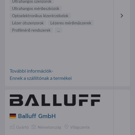
Ultrahangos szenzorok
Ultrahangos mérőeszközök
Optoelektronikus lézerérzékelok
Lézer útszenzorok
Lézeres mérőműszerek
Profilmérő rendszerek
...
További információk-
Ennek a szállítónak a termékei
Balluff GmbH
Gyártó
Németország
Világszerte