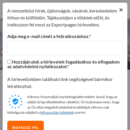
3
×
Gyártók
3
A nemzetközi hírek, újdonságok, vásárok, kereskedelem
itthon és külföldön. Tájékozódjon a többiek előtt, és
iratkozzon fel most az Exportpages hírlevelére.
Betonacélok – gyártók és
beszállítók keresése
Adja meg e-mail címét a feliratkozáshoz.
Exportőrök
Gyártók
3
3
Hozzájárulok a hírlevelek fogadásához és elfogadom
az adatvédelmi nyilatkozatot.
Exportpages
Építőipar
Építőanyagok
A hírlevelünkben található link segítségével bármikor
Szerkezeti acélok
Betonacélok
leiratkozhat.
A Brevo-t használjuk marketingplatformként. Azzal, hogy az
Hirdessen ingyen az Exportpages-
alábbi űrlap elküldéséhez rákattint, Ön tudomásul veszi, hogy
en!
az Ön által megadott adatokat továbbítjuk a Brevo-nak
feldolgozás céljából a
felhasználási feltételek
szerint.
Keresés – Ajánlatok – Használt áruk – Üzleti kapcsolatok
>> kezdje itt
IRATKOZZ FEL