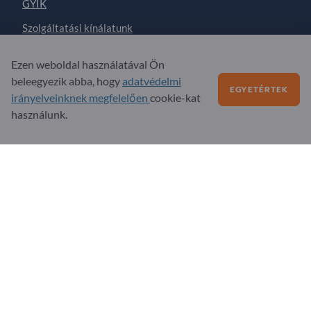
GYIK
Szolgáltatási kínálatunk
Rólunk
Ezen weboldal használatával Ön
Üzenet az Exportpages-nek
beleegyezik abba, hogy
adatvédelmi
EGYETÉRTEK
irányelveinknek megfelelően
cookie-kat
használunk.
Exportpages International Network
Exportpages International GmbH
Becker-Göring-Straße 15
76307 Karlsbad
Germany
Copyright © 2026 Exportpages International GmbH. All
Rights Reserved.