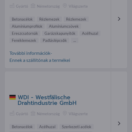
Gyártó
Németország
Világszerte
Betonacélok
Rézlemezek
Rézlemezek
Alumíniumprofilok
Alumíniumcsövek
Ereszcsatornák
Garázskapunyitók
Acélhuzal
Fenéklemezek
Padláslépcsők
...
További információk-
Ennek a szállítónak a termékei
WDI - Westfälische
Drahtindustrie GmbH
Gyártó
Németország
Világszerte
Betonacélok
Acélhuzal
Szerkezeti acélok