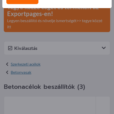
Tegye közzé cégét és termékeit az
Exportpages-en!
Legyen beszállító és növelje ismertségét>> tegye közzé
itt
Kiválasztás
Szerkezeti acélok
Betonvasak
Betonacélok beszállítók (3)