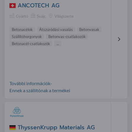
ANCOTECH AG
Gyártó
Svájc
Világszerte
Betonacélok
Átszúródási vasalás
Betonvasak
Szállítóhorgonyok
Betonvas-csatlakozók
Betonacél-csatlakozók
...
További információk-
Ennek a szállítónak a termékei
ThyssenKrupp Materials AG