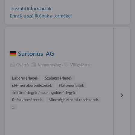
További információk-
Ennek a szállítónak a termékei
Sartorius AG
Gyártó
Németország
Világszerte
Labormérlegek
Szalagmérlegek
pH-mérőberendezések
Platómérlegek
Töltőmérlegek / csomagolómérlegek
Refraktométerek
Minoségbiztosító rendszerek
...