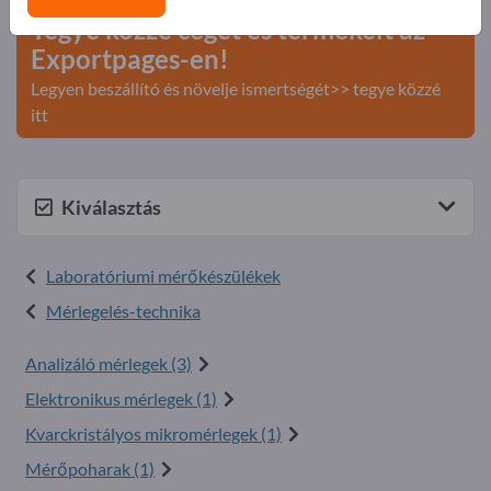
Tegye közzé cégét és termékeit az
Exportpages-en!
Legyen beszállító és növelje ismertségét>> tegye közzé
itt
Kiválasztás
Laboratóriumi mérőkészülékek
Mérlegelés-technika
Analizáló mérlegek (3)
Elektronikus mérlegek (1)
Kvarckristályos mikromérlegek (1)
Mérőpoharak (1)