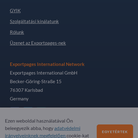
GYIK
Szolgáltatási kínálatunk
Rólunk
Üzenet az Exportpages-nek
Exportpages International Network
Exportpages International GmbH
Becker-Göring-Straße 15
76307 Karlsbad
Germany
Ezen weboldal használatával Ön
beleegyezik abba, hogy
adatvédelmi
Copyright © 2026 Exportpages International GmbH. All
EGYETÉRTEK
irányelveinknek megfelelően
cookie-kat