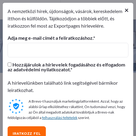
5
×
Gyártók
5
A nemzetközi hírek, újdonságok, vásárok, kereskedelem
itthon és külföldön. Tájékozódjon a többiek előtt, és
iratkozzon fel most az Exportpages hírlevelére.
Labormérlegek – gyártók és
beszállítók keresése
Adja meg e-mail címét a feliratkozáshoz.
Exportőrök
Gyártók
5
5
Hozzájárulok a hírlevelek fogadásához és elfogadom
az adatvédelmi nyilatkozatot.
Exportpages
Orvostudomány és laboratórium
A hírlevelünkben található link segítségével bármikor
Laboratóriumi mérőkészülékek
Labormérlegek
leiratkozhat.
A Brevo-t használjuk marketingplatformként. Azzal, hogy az
Hirdessen ingyen az Exportpages-
alábbi űrlap elküldéséhez rákattint, Ön tudomásul veszi, hogy
en!
az Ön által megadott adatokat továbbítjuk a Brevo-nak
feldolgozás céljából a
felhasználási feltételek
szerint.
Keresés – Ajánlatok – Használt áruk – Üzleti kapcsolatok
>> kezdje itt
IRATKOZZ FEL