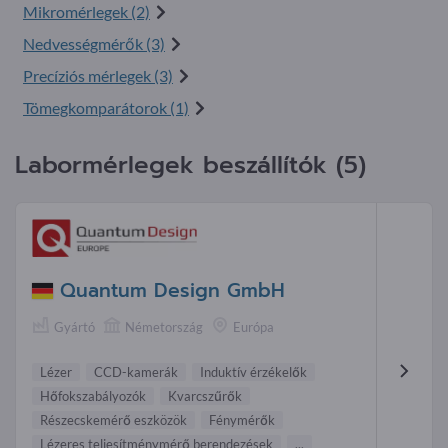
Mikromérlegek (2)
Nedvességmérők (3)
Precíziós mérlegek (3)
Tömegkomparátorok (1)
Labormérlegek beszállítók (5)
Quantum Design GmbH
Gyártó
Németország
Európa
Lézer
CCD-kamerák
Induktív érzékelők
Hőfokszabályozók
Kvarcszűrők
Részecskemérő eszközök
Fénymérő k
Lézeres teljesítménymérő berendezések
...