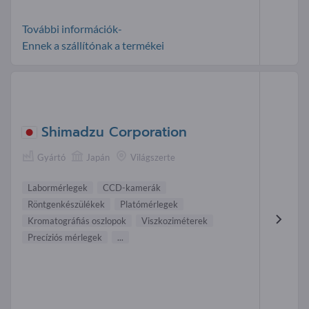
További információk-
Ennek a szállítónak a termékei
Shimadzu Corporation
Gyártó
Japán
Világszerte
Labormérlegek
CCD-kamerák
Röntgenkészülékek
Platómérlegek
Kromatográfiás oszlopok
Viszkoziméterek
Precíziós mérlegek
...