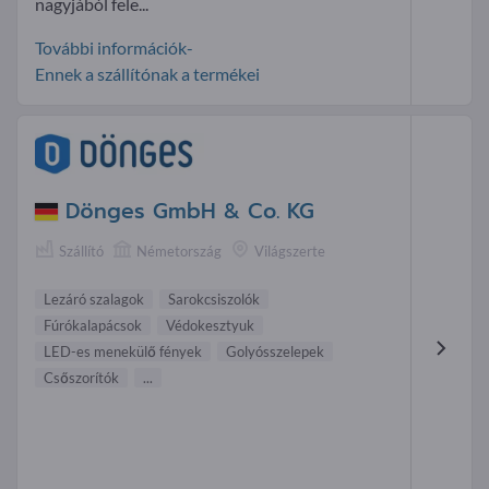
nagyjából fele...
További információk-
Ennek a szállítónak a termékei
Dönges GmbH & Co. KG
Szállító
Németország
Világszerte
Lezáró szalagok
Sarokcsiszolók
Fúrókalapácsok
Védokesztyuk
LED-es menekülő fények
Golyósszelepek
Csőszorítók
...