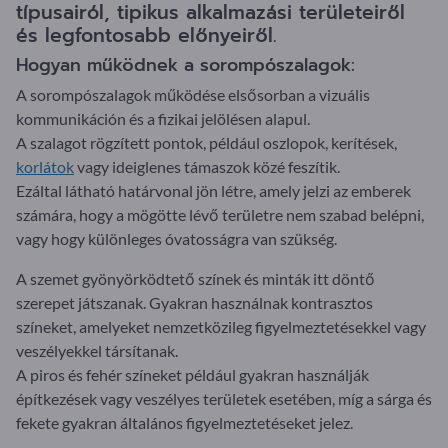
típusairól, tipikus alkalmazási területeiről
és legfontosabb előnyeiről.
Hogyan működnek a sorompószalagok:
A sorompószalagok működése elsősorban a vizuális
kommunikáción és a fizikai jelölésen alapul.
A szalagot rögzített pontok, például oszlopok, kerítések,
korlátok
vagy ideiglenes támaszok közé feszítik.
Ezáltal látható határvonal jön létre, amely jelzi az emberek
számára, hogy a mögötte lévő területre nem szabad belépni,
vagy hogy különleges óvatosságra van szükség.
A szemet gyönyörködtető színek és minták itt döntő
szerepet játszanak. Gyakran használnak kontrasztos
színeket, amelyeket nemzetközileg figyelmeztetésekkel vagy
veszélyekkel társítanak.
A piros és fehér színeket például gyakran használják
építkezések vagy veszélyes területek esetében, míg a sárga és
fekete gyakran általános figyelmeztetéseket jelez.