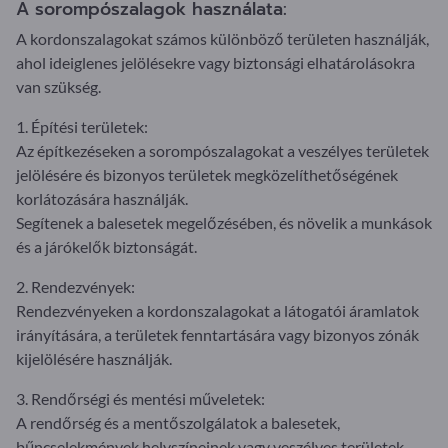
A sorompószalagok használata:
A kordonszalagokat számos különböző területen használják,
ahol ideiglenes jelölésekre vagy biztonsági elhatárolásokra
van szükség.
1. Építési területek:
Az építkezéseken a sorompószalagokat a veszélyes területek
jelölésére és bizonyos területek megközelíthetőségének
korlátozására használják.
Segítenek a balesetek megelőzésében, és növelik a munkások
és a járókelők biztonságát.
2. Rendezvények:
Rendezvényeken a kordonszalagokat a látogatói áramlatok
irányítására, a területek fenntartására vagy bizonyos zónák
kijelölésére használják.
3. Rendőrségi és mentési műveletek:
A rendőrség és a mentőszolgálatok a balesetek,
bűncselekmények helyszíneinek vagy veszélyes területek