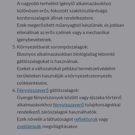
A nagyobb terhelést igénylő alkalmazásokhoz
különösen erős, fokozott szakítószilárdságú
kordonszalagok állnak rendelkezésre.
Ezek megerősített műanyagból készülnek, és jobban
ellenállnak az erős szélnek vagy a mechanikai
igénybevételnek.
Környezetbarát sorompószalagok:
Bizonyos alkalmazásokban biológiailag lebomló
gátlószalagokat is használnak.
Ezeket a változatokat például természetvédelmi
területeken használják a környezetszennyezés
csökkentésére.
Fényvisszaverő
gátlószalagok:
Gyenge fényviszonyok között vagy éjszaka történő
alkalmazásokhoz
fényvisszaverő
tulajdonságokkal
rendelkező zárószalagok használhatók.
Ezek növelik a láthatóságot
reflektorok
vagy
zseblámpák
megvilágításakor.