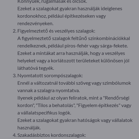
Könnyűek, rugalmasak és olcsók.
Ezeket a szalagokat gyakran használják ideiglenes
kordonokhoz, például építkezéseken vagy
rendezvényeken.
Figyelmeztető és veszélyes szalagok:
A figyelmeztető szalagok feltűnő színkombinációkkal
rendelkeznek, például piros-fehér vagy sárga-fekete.
Ezeket a mintákat arra használják, hogy a veszélyes
helyeket vagy a korlátozott területeket különösen jól
láthatóvá tegyék.
Nyomtatott sorompószalagok:
Ennél a változatnál további szöveg vagy szimbólumok
vannak a szalagra nyomtatva.
Ilyenek például az olyan feliratok, mint a "Rendőrségi
kordon", "Tilos a behatolás", "Figyelem építkezés" vagy
a vállalatspecifikus logók.
Ezeket a szalagokat gyakran hatóságok vagy vállalatok
használják.
Szakadásbiztos kordonszalagok: