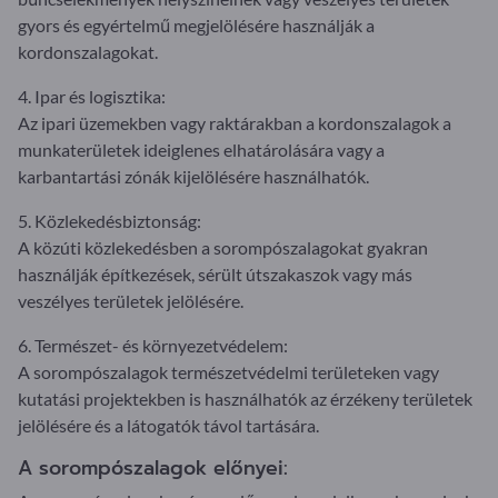
gyors és egyértelmű megjelölésére használják a
kordonszalagokat.
4. Ipar és logisztika:
Az ipari üzemekben vagy raktárakban a kordonszalagok a
munkaterületek ideiglenes elhatárolására vagy a
karbantartási zónák kijelölésére használhatók.
5. Közlekedésbiztonság:
A közúti közlekedésben a sorompószalagokat gyakran
használják építkezések, sérült útszakaszok vagy más
veszélyes területek jelölésére.
6. Természet- és környezetvédelem:
A sorompószalagok természetvédelmi területeken vagy
kutatási projektekben is használhatók az érzékeny területek
jelölésére és a látogatók távol tartására.
A sorompószalagok előnyei: