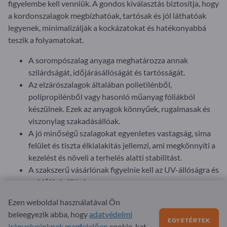
figyelembe kell venniük. A gondos kiválasztás biztosítja, hogy
a kordonszalagok megbízhatóak, tartósak és jól láthatóak
legyenek, minimalizálják a kockázatokat és hatékonyabbá
teszik a folyamatokat.
A sorompószalag anyaga meghatározza annak
szilárdságát, időjárásállóságát és tartósságát.
Az elzárószalagok általában polietilénből,
polipropilénből vagy hasonló műanyag fóliákból
készülnek. Ezek az anyagok könnyűek, rugalmasak és
viszonylag szakadásállóak.
A jó minőségű szalagokat egyenletes vastagság, sima
felület és tiszta élkialakítás jellemzi, ami megkönnyíti a
kezelést és növeli a terhelés alatti stabilitást.
A szakszerű vásárlónak figyelnie kell az UV-állóságra és
az időjárásállóságra.
A kültéri használatra szánt szigetelőszalagoknak ellen
Ezen weboldal használatával Ön
kell állniuk a napsütésnek, az esőnek, a szélnek és a
beleegyezik abba, hogy
adatvédelmi
hőmérséklet-ingadozásoknak anélkül, hogy
EGYETÉRTEK
irányelveinknek megfelelően
cookie-kat