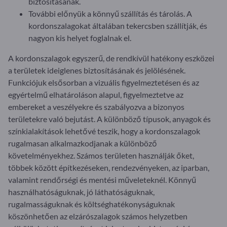
biztosításának.
További előnyük a könnyű szállítás és tárolás. A
kordonszalagokat általában tekercsben szállítják, és
nagyon kis helyet foglalnak el.
A kordonszalagok egyszerű, de rendkívül hatékony eszközei
a területek ideiglenes biztosításának és jelölésének.
Funkciójuk elsősorban a vizuális figyelmeztetésen és az
egyértelmű elhatároláson alapul, figyelmeztetve az
embereket a veszélyekre és szabályozva a bizonyos
területekre való bejutást. A különböző típusok, anyagok és
színkialakítások lehetővé teszik, hogy a kordonszalagok
rugalmasan alkalmazkodjanak a különböző
követelményekhez. Számos területen használják őket,
többek között építkezéseken, rendezvényeken, az iparban,
valamint rendőrségi és mentési műveleteknél. Könnyű
használhatóságuknak, jó láthatóságuknak,
rugalmasságuknak és költséghatékonyságuknak
köszönhetően az elzárószalagok számos helyzetben