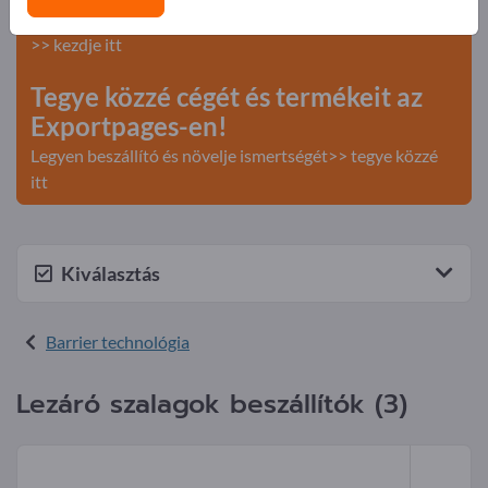
Keresés – Ajánlatok – Használt áruk – Üzleti kapcsolatok
>> kezdje itt
Tegye közzé cégét és termékeit az
Exportpages-en!
Legyen beszállító és növelje ismertségét>> tegye közzé
itt
Kiválasztás
Barrier technológia
Lezáró szalagok beszállítók (3)