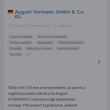
August Vormann GmbH & Co.
KG
Gyártó
Németország
Világszerte
Lezáró szalagok
Nemesacél szalagok
Porbevonatolás
Ajtópántok
Ablakbiztosítások
Élvédők
Műszálas kötelek
Sodronykötelek
Szorítók
...
Több mint 150 éve a kereskedelem, az ipar és a
végfelhasználók számára Az August
VORMANN 3 németországi telephelyén
mintegy 190 embert foglalkoztat, akiknek