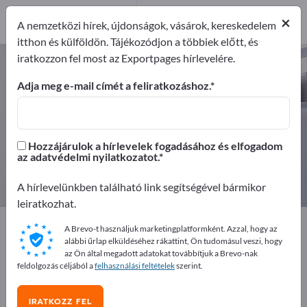
Forgalmazó
1
×
A nemzetközi hírek, újdonságok, vásárok, kereskedelem
itthon és külföldön. Tájékozódjon a többiek előtt, és
iratkozzon fel most az Exportpages hírlevelére.
Lezáró szalagok – gyártók és
beszállítók keresése
Adja meg e-mail címét a feliratkozáshoz.
Exportőrök
Gyártók
3
2
Hozzájárulok a hírlevelek fogadásához és elfogadom
az adatvédelmi nyilatkozatot.
Forgalmazó
1
A hírlevelünkben található link segítségével bármikor
leiratkozhat.
Exportpages
Biztonság és védelem
A Brevo-t használjuk marketingplatformként. Azzal, hogy az
Barrier technológia
Lezáró szalagok
alábbi űrlap elküldéséhez rákattint, Ön tudomásul veszi, hogy
az Ön által megadott adatokat továbbítjuk a Brevo-nak
feldolgozás céljából a
felhasználási feltételek
szerint.
Hirdessen ingyen az Exportpages-
en!
IRATKOZZ FEL