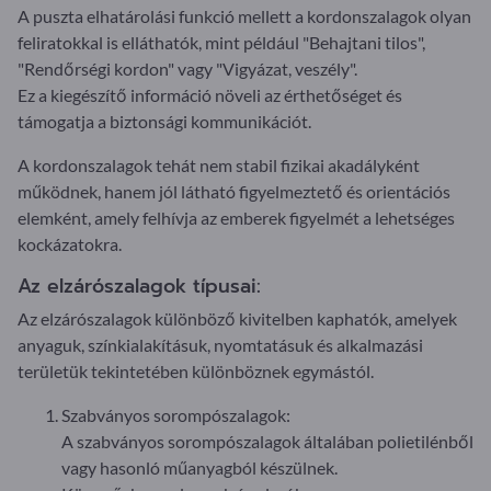
A puszta elhatárolási funkció mellett a kordonszalagok olyan
feliratokkal is elláthatók, mint például "Behajtani tilos",
"Rendőrségi kordon" vagy "Vigyázat, veszély".
Ez a kiegészítő információ növeli az érthetőséget és
támogatja a biztonsági kommunikációt.
A kordonszalagok tehát nem stabil fizikai akadályként
működnek, hanem jól látható figyelmeztető és orientációs
elemként, amely felhívja az emberek figyelmét a lehetséges
kockázatokra.
Az elzárószalagok típusai:
Az elzárószalagok különböző kivitelben kaphatók, amelyek
anyaguk, színkialakításuk, nyomtatásuk és alkalmazási
területük tekintetében különböznek egymástól.
Szabványos sorompószalagok:
A szabványos sorompószalagok általában polietilénből
vagy hasonló műanyagból készülnek.