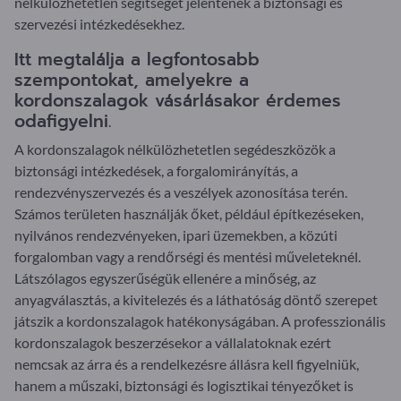
nélkülözhetetlen segítséget jelentenek a biztonsági és
szervezési intézkedésekhez.
Itt megtalálja a legfontosabb
szempontokat, amelyekre a
kordonszalagok vásárlásakor érdemes
odafigyelni.
A kordonszalagok nélkülözhetetlen segédeszközök a
biztonsági intézkedések, a forgalomirányítás, a
rendezvényszervezés és a veszélyek azonosítása terén.
Számos területen használják őket, például építkezéseken,
nyilvános rendezvényeken, ipari üzemekben, a közúti
forgalomban vagy a rendőrségi és mentési műveleteknél.
Látszólagos egyszerűségük ellenére a minőség, az
anyagválasztás, a kivitelezés és a láthatóság döntő szerepet
játszik a kordonszalagok hatékonyságában. A professzionális
kordonszalagok beszerzésekor a vállalatoknak ezért
nemcsak az árra és a rendelkezésre állásra kell figyelniük,
hanem a műszaki, biztonsági és logisztikai tényezőket is