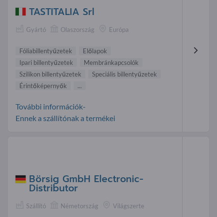
TASTITALIA Srl
Gyártó
Olaszország
Európa
Fóliabillentyűzetek
Előlapok
Ipari billentyűzetek
Membrán kapcsolók
Szilikon billentyűzetek
Speciális billentyűzetek
Érintőképernyők
...
További információk-
Ennek a szállítónak a termékei
Börsig GmbH Electronic-
Distributor
Szállító
Németország
Világszerte