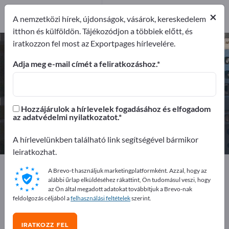
Gyártók
4
×
A nemzetközi hírek, újdonságok, vásárok, kereskedelem
Forgalmazó
1
itthon és külföldön. Tájékozódjon a többiek előtt, és
iratkozzon fel most az Exportpages hírlevelére.
Fóliabillentyűzetek – gyártók és
beszállítók keresése
Adja meg e-mail címét a feliratkozáshoz.
Exportőrök
Gyártók
5
4
Hozzájárulok a hírlevelek fogadásához és elfogadom
az adatvédelmi nyilatkozatot.
Forgalmazó
1
A hírlevelünkben található link segítségével bármikor
leiratkozhat.
Exportpages
Alkatrészek és Alkatrészek
A Brevo-t használjuk marketingplatformként. Azzal, hogy az
Kezelőelemek
Fóliabillentyűzetek
alábbi űrlap elküldéséhez rákattint, Ön tudomásul veszi, hogy
az Ön által megadott adatokat továbbítjuk a Brevo-nak
feldolgozás céljából a
felhasználási feltételek
szerint.
Hirdessen ingyen az Exportpages-
en!
IRATKOZZ FEL