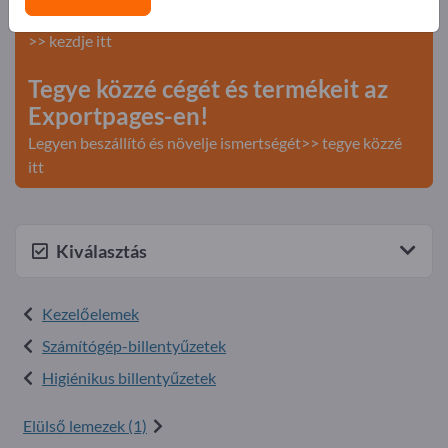
Keresés – Ajánlatok – Használt áruk – Üzleti kapcsolatok
>> kezdje itt
Tegye közzé cégét és termékeit az
Exportpages-en!
Legyen beszállító és növelje ismertségét>> tegye közzé
itt
Kiválasztás
Kezelőelemek
Számítógép-billentyűzetek
Higiénikus billentyűzetek
Elülső lemezek (1)