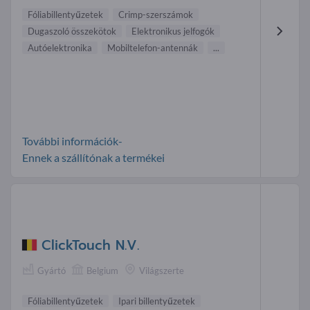
Fóliabillentyűzetek
Crimp-szerszámok
Dugaszoló összekötok
Elektronikus jelfogók
Autóelektronika
Mobiltelefon-antennák
...
További információk-
Ennek a szállítónak a termékei
ClickTouch N.V.
Gyártó
Belgium
Világszerte
Fóliabillentyűzetek
Ipari billentyűzetek