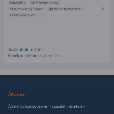
Fűtőfóliák
Membrán kapcsolók
Szilikon billentyűzetek
Speciális billentyűzetek
Érintőképernyők
...
További információk-
Ennek a szállítónak a termékei
Általános
Általános Szerződési és Használati Feltételek