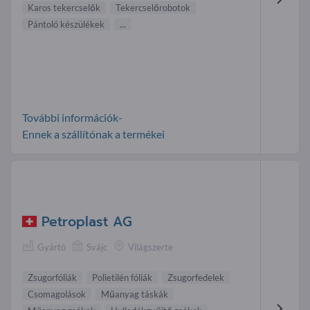
Karos tekercselők
Tekercselőrobotok
Pántoló készülékek
...
További információk-
Ennek a szállítónak a termékei
Petroplast AG
Gyártó
Svájc
Világszerte
Zsugorfóliák
Polietilén fóliák
Zsugorfedelek
Csomagolások
Műanyag táskák