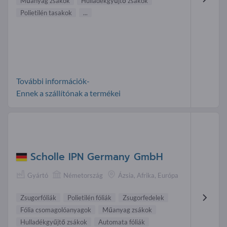
Műanyag zsákok
Hulladékgyűjtő zsákok
Polietilén tasakok
...
További információk-
Ennek a szállítónak a termékei
Scholle IPN Germany GmbH
Gyártó
Németország
Ázsia, Afrika, Európa
Zsugorfóliák
Polietilén fóliák
Zsugorfedelek
Fólia csomagolóanyagok
Műanyag zsákok
Hulladékgyűjtő zsákok
Automata fóliák