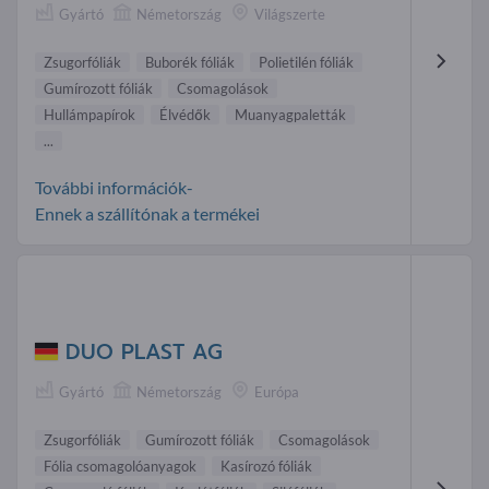
Gyártó
Németország
Világszerte
Zsugorfóliák
Buborék fóliák
Polietilén fóliák
Gumírozott fóliák
Csomagolások
Hullámpapírok
Élvédők
Muanyagpaletták
...
További információk-
Ennek a szállítónak a termékei
DUO PLAST AG
Gyártó
Németország
Európa
Zsugorfóliák
Gumírozott fóliák
Csomagolások
Fólia csomagolóanyagok
Kasírozó fóliák