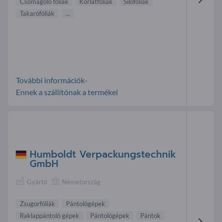
Csomagoló fóliák
Korlátfóliák
Silófóliák
Takarófóliák
...
További információk-
Ennek a szállítónak a termékei
Humboldt Verpackungstechnik
GmbH
Gyártó
Németország
Zsugorfóliák
Pántológépek
Raklappántoló gépek
Pántológépek
Pántok