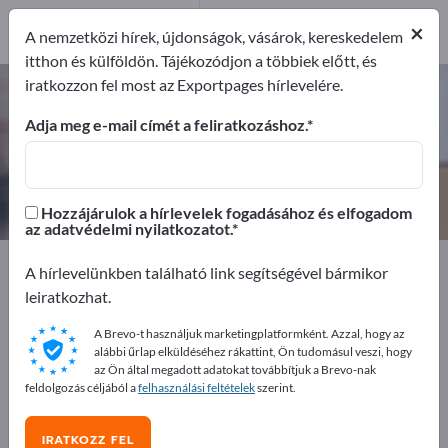
7
×
Gyártók
7
A nemzetközi hírek, újdonságok, vásárok, kereskedelem
itthon és külföldön. Tájékozódjon a többiek előtt, és
iratkozzon fel most az Exportpages hírlevelére.
Zsugorfóliák – gyártók és
beszállítók keresése
Adja meg e-mail címét a feliratkozáshoz.
Exportőrök
Gyártók
7
7
Hozzájárulok a hírlevelek fogadásához és elfogadom
az adatvédelmi nyilatkozatot.
Exportpages
Szállítás és csomagolás
Csomagolások
A hírlevelünkben található link segítségével bármikor
Csomagoló fóliák
Zsugorfóliák
leiratkozhat.
A Brevo-t használjuk marketingplatformként. Azzal, hogy az
Hirdessen ingyen az Exportpages-
alábbi űrlap elküldéséhez rákattint, Ön tudomásul veszi, hogy
en!
az Ön által megadott adatokat továbbítjuk a Brevo-nak
feldolgozás céljából a
felhasználási feltételek
szerint.
Keresés – Ajánlatok – Használt áruk – Üzleti kapcsolatok
>> kezdje itt
IRATKOZZ FEL