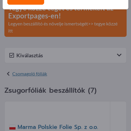
Tegye közzé cégét és termékeit az
Exportpages-en!
Legyen beszállító és növelje ismertségét>> tegye közzé
itt
Kiválasztás
Csomagoló fóliák
Zsugorfóliák beszállítók (7)
Marma Polskie Folie Sp. z o.o.