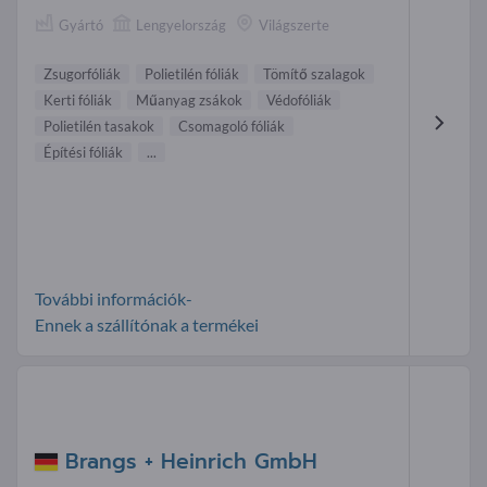
Gyártó
Lengyelország
Világszerte
Zsugorfóliák
Polietilén fóliák
Tömítő szalagok
Kerti fóliák
Műanyag zsákok
Védofóliák
Polietilén tasakok
Csomagoló fóliák
Építési fóliák
...
További információk-
Ennek a szállítónak a termékei
Brangs + Heinrich GmbH