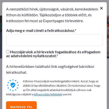
Gyártók
2
×
A nemzetközi hírek, újdonságok, vásárok, kereskedelem
itthon és külföldön. Tájékozódjon a többiek előtt, és
iratkozzon fel most az Exportpages hírlevelére.
Csendes kompresszorok – gyártók
és beszállítók keresése
Adja meg e-mail címét a feliratkozáshoz.
Exportőrök
Gyártók
2
2
Hozzájárulok a hírlevelek fogadásához és elfogadom
az adatvédelmi nyilatkozatot.
Exportpages
Gépek és üzemek
A hírlevelünkben található link segítségével bármikor
Hidraulika és pneumatika
Kompresszorok
leiratkozhat.
Csendes kompresszorok
A Brevo-t használjuk marketingplatformként. Azzal, hogy az
alábbi űrlap elküldéséhez rákattint, Ön tudomásul veszi, hogy
Hirdessen ingyen az Exportpages-
az Ön által megadott adatokat továbbítjuk a Brevo-nak
feldolgozás céljából a
felhasználási feltételek
szerint.
en!
Keresés – Ajánlatok – Használt áruk – Üzleti kapcsolatok
IRATKOZZ FEL