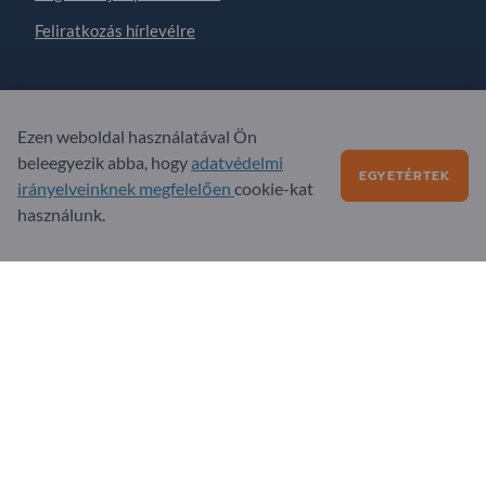
Feliratkozás hírlevélre
Kérdések?
Ezen weboldal használatával Ön
GYIK
beleegyezik abba, hogy
adatvédelmi
EGYETÉRTEK
irányelveinknek megfelelően
cookie-kat
Szolgáltatási kínálatunk
használunk.
Rólunk
Üzenet az Exportpages-nek
Exportpages International Network
Exportpages International GmbH
Becker-Göring-Straße 15
76307 Karlsbad
Germany