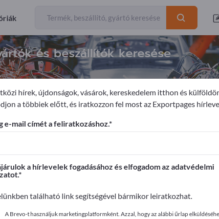
óriák
ártók és beszállítók keresése
k
közi hírek, újdonságok, vásárok, kereskedelem itthon és külföldö
djon a többiek előtt, és iratkozzon fel most az Exportpages hírleve
nológia
Sínhez kötött járművek
 e-mail címét a feliratkozáshoz.
ages-en!
apcsolatok >> kezdje itt
árulok a hírlevelek fogadásához és elfogadom az adatvédelmi
zatot.
it az Exportpages-en!
elünkben található link segítségével bármikor leiratkozhat.
ye közzé itt
A Brevo-t használjuk marketingplatformként. Azzal, hogy az alábbi űrlap elküldéséhez