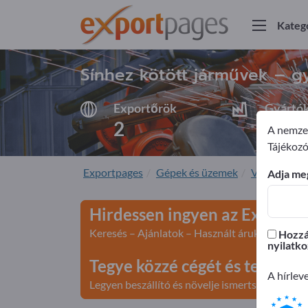
Kateg
Sínhez kötött járművek – gy
Exportőrök
Gyártó
2
2
A nemzet
Tájékozó
Exportpages
Gépek és üzemek
Vasúti tech
Adja meg
Hirdessen ingyen az Exportp
Keresés – Ajánlatok – Használt áruk – Üzleti k
Hozzáj
nyilatko
Tegye közzé cégét és terméke
A hírlev
Legyen beszállító és növelje ismertségét>> teg