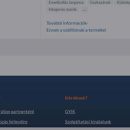
Emelővillás targonca
Gozkazánok
Különle
Hengeres marók
...
További információk-
Ennek a szállítónak a termékei
r
Kérdések?
ráljon partnerként
GYIK
ozás hírlevélre
Szolgáltatási kínálatunk