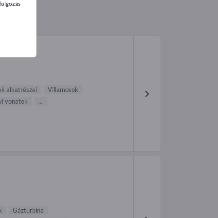
dolgozás
k alkatrészei
Villamosok
yi vonatok
...
k
Gázturbina