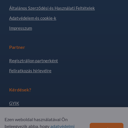
Általános Szerződési és Használati Feltételek
Adatvédelem és cookie-k
Impresszum
Partner
Regisztráljon partnerként
Feliratkozás hírlevélre
Kérdések?
GYIK
Szolgáltatási kínálatunk
Ezen weboldal használatával Ön
Rólunk
beleegyezik abba, hogy
adatvédelmi