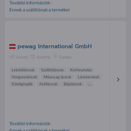
További információk-
Ennek a szállítónak a termékei
pewag International GmbH
Gyártó
Ausztria
Európa
Lekötőláncok
Szállítóláncok
Körfonatolás
Horgonyláncok
Műanyag láncok
Lánckerekek
Kötélgörgők
Acélláncok
Bójaláncok
...
További információk-
Ennek a szállítónak a termékei