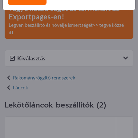
Tegye közzé cégét és termékeit az
Exportpages-en!
Legyen beszállító és növelje ismertségét>> tegye közzé
itt
Kiválasztás
Rakományrögzítő rendszerek
Láncok
Lekötőláncok beszállítók (2)