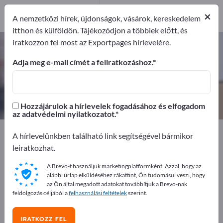
2
×
Gyártók
2
A nemzetközi hírek, újdonságok, vásárok, kereskedelem
itthon és külföldön. Tájékozódjon a többiek előtt, és
iratkozzon fel most az Exportpages hírlevelére.
Lekötőláncok – gyártók és
beszállítók keresése
Adja meg e-mail címét a feliratkozáshoz.
Exportőrök
Gyártók
2
2
Hozzájárulok a hírlevelek fogadásához és elfogadom
az adatvédelmi nyilatkozatot.
Exportpages
Szállítás és csomagolás
A hírlevelünkben található link segítségével bármikor
Rakományrögzítő rendszerek
Lekötőláncok
leiratkozhat.
A Brevo-t használjuk marketingplatformként. Azzal, hogy az
Hirdessen ingyen az Exportpages-
alábbi űrlap elküldéséhez rákattint, Ön tudomásul veszi, hogy
en!
az Ön által megadott adatokat továbbítjuk a Brevo-nak
feldolgozás céljából a
felhasználási feltételek
szerint.
Keresés – Ajánlatok – Használt áruk – Üzleti kapcsolatok
>> kezdje itt
IRATKOZZ FEL