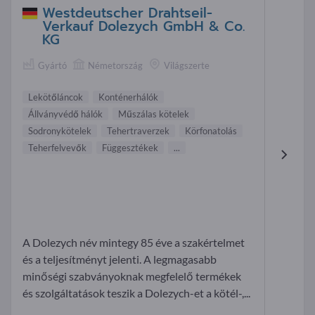
Westdeutscher Drahtseil-
Verkauf Dolezych GmbH & Co.
KG
Gyártó
Németország
Világszerte
Lekötőláncok
Konténerhálók
Állványvédő hálók
Műszálas kötelek
Sodronykötelek
Tehertraverzek
Körfonatolás
Teherfelvevők
Függesztékek
...
A Dolezych név mintegy 85 éve a szakértelmet
és a teljesítményt jelenti. A legmagasabb
minőségi szabványoknak megfelelő termékek
és szolgáltatások teszik a Dolezych-et a kötél-,...