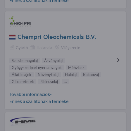
Ennek a szállítónak a termékei
Chempri Oleochemicals B.V.
Gyártó
Hollandia
Világszerte
Szezámmagolaj
Ásványolaj
Gyógyszeripari nyersanyagok
Méhviasz
Állati olajok
Növényi olaj
Halolaj
Kakaóvaj
Glikol-éterek
Ricinusolaj
...
További információk-
Ennek a szállítónak a termékei