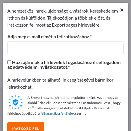
Forgalmazó
1
×
A nemzetközi hírek, újdonságok, vásárok, kereskedelem
itthon és külföldön. Tájékozódjon a többiek előtt, és
iratkozzon fel most az Exportpages hírlevelére.
Sütési összetevők – gyártók és
beszállítók keresése
Adja meg e-mail címét a feliratkozáshoz.
Exportőrök
Gyártók
16
15
Hozzájárulok a hírlevelek fogadásához és elfogadom
az adatvédelmi nyilatkozatot.
Forgalmazó
1
A hírlevelünkben található link segítségével bármikor
leiratkozhat.
Exportpages
Élelmiszer-feldolgozás termékei és italok
A Brevo-t használjuk marketingplatformként. Azzal, hogy az
Sütőipari termékek
Sütési összetevők
alábbi űrlap elküldéséhez rákattint, Ön tudomásul veszi, hogy
az Ön által megadott adatokat továbbítjuk a Brevo-nak
feldolgozás céljából a
felhasználási feltételek
szerint.
Hirdessen ingyen az Exportpages-
en!
IRATKOZZ FEL