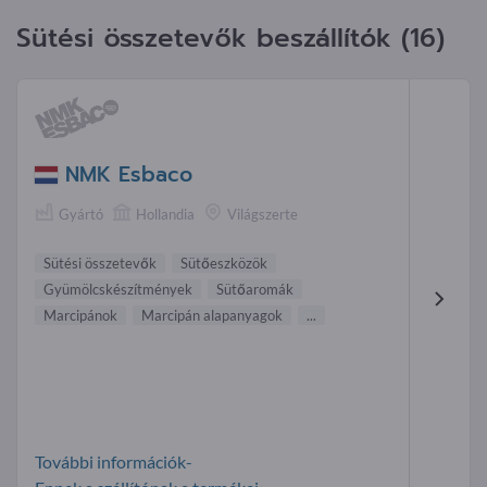
Sütési összetevők beszállítók (16)
NMK Esbaco
Gyártó
Hollandia
Világszerte
Sütési összetevők
Sütőeszközök
Gyümölcskészítmények
Sütőaromák
Marcipánok
Marcipán alapanyagok
...
További információk-