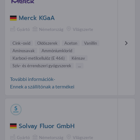
Merck KGaA
Gyártó
Németország
Világszerte
Cink–oxid
Oldószerek
Aceton
Vanillin
Aminosavak
Ammóniumklorid
Karboxi-metilcellulóz (E 466)
Kénsav
Szív- és érrendszeri gyógyszerek
...
További információk-
Ennek a szállítónak a termékei
Solvay Fluor GmbH
Gyártó
Németország
Világszerte