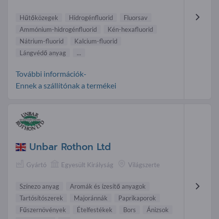
Hűtőközegek
Hidrogén fluorid
Fluorsav
Ammónium-hidrogén fluorid
Kén-hexafluorid
Nátrium-fluorid
Kalcium-fluorid
Lángvédő anyag
...
További információk-
Ennek a szállítónak a termékei
Unbar Rothon Ltd
Gyártó
Egyesült Királyság
Világszerte
Színezo anyag
Aromák és ízesítő anyagok
Tartósítószerek
Majoránnák
Paprikaporok
Fűszernövények
Ételfestékek
Bors
Ánizsok