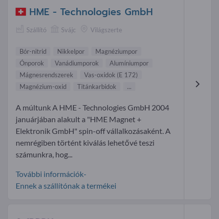
HME - Technologies GmbH
Szállító
Svájc
Világszerte
Bór-nitrid
Nikkelpor
Magnéziumpor
Ónporok
Vanádiumporok
Alumíniumpor
Mágnesrendszerek
Vas-oxidok (E 172)
Magnézium-oxid
Titánkarbidok
...
A múltunk A HME - Technologies GmbH 2004
januárjában alakult a "HME Magnet +
Elektronik GmbH" spin-off vállalkozásaként. A
nemrégiben történt kiválás lehetővé teszi
számunkra, hog...
További információk-
Ennek a szállítónak a termékei