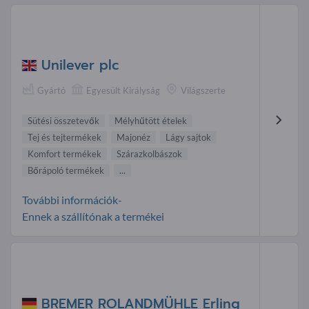
Unilever plc
Gyártó
Egyesült Királyság
Világszerte
Sütési összetevők
Mélyhűtött ételek
Tej és tejtermékek
Majonéz
Lágy sajtok
Komfort termékek
Szárazkolbászok
Bőrápoló termékek
...
További információk-
Ennek a szállítónak a termékei
BREMER ROLANDMÜHLE Erling