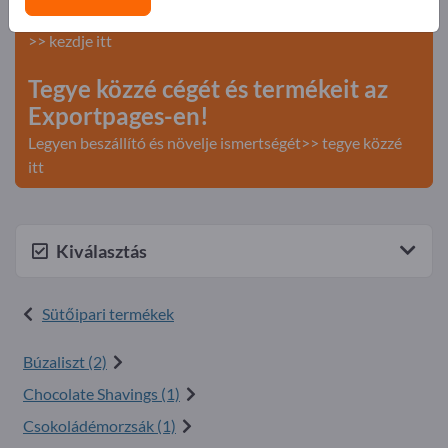
Keresés – Ajánlatok – Használt áruk – Üzleti kapcsolatok
>> kezdje itt
Tegye közzé cégét és termékeit az
Exportpages-en!
Legyen beszállító és növelje ismertségét>> tegye közzé
itt
Kiválasztás
Sütőipari termékek
Búzaliszt (2)
Chocolate Shavings (1)
Csokoládémorzsák (1)