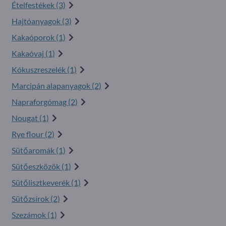
Ételfestékek (3)
Hajtóanyagok (3)
Kakaóporok (1)
Kakaóvaj (1)
Kókuszreszelék (1)
Marcipán alapanyagok (2)
Napraforgómag (2)
Nougat (1)
Rye flour (2)
Sütőaromák (1)
Sütőeszközök (1)
Sütőlisztkeverék (1)
Sütőzsírok (2)
Szezámok (1)