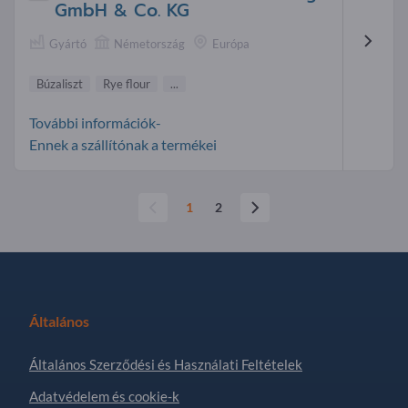
GmbH & Co. KG
Gyártó
Németország
Európa
Búzaliszt
Rye flour
...
További információk-
Ennek a szállítónak a termékei
1
2
Általános
Általános Szerződési és Használati Feltételek
Adatvédelem és cookie-k