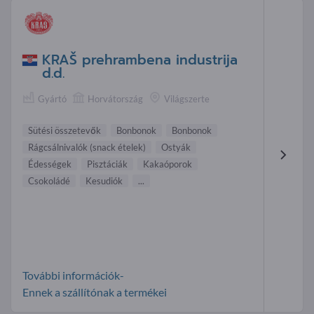
KRAŠ prehrambena industrija
d.d.
Gyártó
Horvátország
Világszerte
Sütési összetevők
Bonbonok
Bonbonok
Rágcsálnivalók (snack ételek)
Ostyák
Édességek
Pisztáciák
Kakaóporok
Csokoládé
Kesudiók
...
További információk-
Ennek a szállítónak a termékei