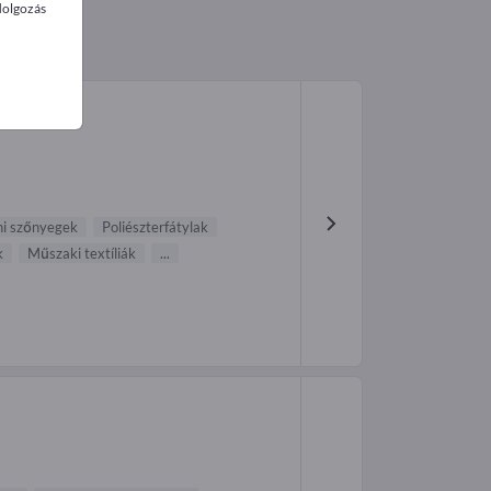
dolgozás
eni szőnyegek
Poliészterfátylak
k
Műszaki textíliák
...