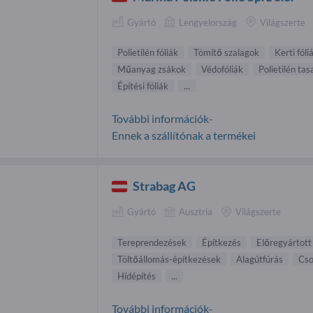
Gyártó
Lengyelország
Világszerte
Polietilén fóliák
Tömítő szalagok
Kerti fóli
Műanyag zsákok
Védofóliák
Polietilén ta
Építési fóliák
...
További információk-
Ennek a szállítónak a termékei
Strabag AG
Gyártó
Ausztria
Világszerte
Tereprendezések
Építkezés
Előregyártott
Töltőállomás-építkezések
Alagútfúrás
Cso
Hídépítés
...
További információk-