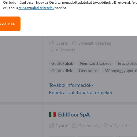
Ön tudomásul veszi, hogy az Ön által megadott adatokat továbbítjuk a Brevo-nak fel
eprendezések beszállítók (7)
céljából a
felhasználási feltételek
szerint.
OZZ FEL
GEOfabrics Ltd
Gyártó
Egyesült Királyság
Világszerte
Geotextíliák
Nem szőtt szövet
Erózió ell
Geotextilek
Georácsok
Műanyaggyapoto
További információk-
Ennek a szállítónak a termékei
Edilfloor SpA
Gyártó
Olaszország
Világszerte