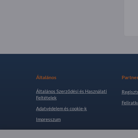
Általános
Partne
Általános Szerződési és Használati
Regiszt
Feltételek
Feliratk
Adatvédelem és cookie-k
Impresszum