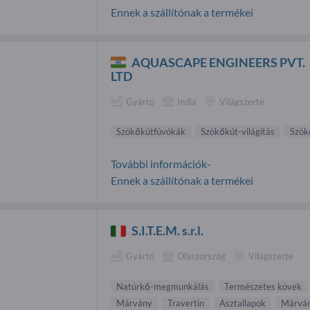
Ennek a szállítónak a termékei
AQUASCAPE ENGINEERS PVT.
LTD
Gyártó
India
Világszerte
Szökőkútfúvókák
Szökőkút-világítás
Szök
További információk-
Ennek a szállítónak a termékei
S.I.T.E.M. s.r.l.
Gyártó
Olaszország
Világszerte
Natúrkő-megmunkálás
Természetes kövek
Márvány
Travertin
Asztallapok
Márván