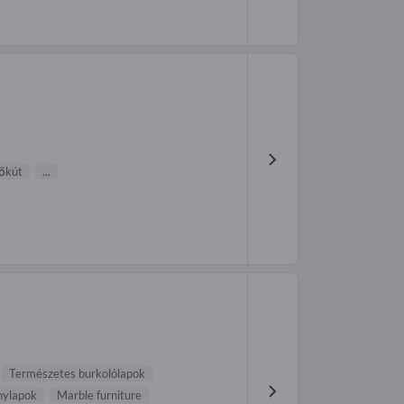
őkút
...
Természetes burkolólapok
ylapok
Marble furniture