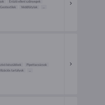
gok
Erózió elleni szőnyegek
Geotextilek
Védőfátylak
...
szívó készülékek
Pipettacsúcsok
ilizációs tartályok
...