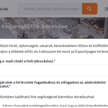
óriák
és beszállítók keresése
k
közi hírek, újdonságok, vásárok, kereskedelem itthon és külföldö
djon a többiek előtt, és iratkozzon fel most az Exportpages hírleve
endezések
 e-mail címét a feliratkozáshoz.
ages-en!
apcsolatok >> kezdje itt
árulok a hírlevelek fogadásához és elfogadom az adatvédelmi
zatot.
it az Exportpages-en!
elünkben található link segítségével bármikor leiratkozhat.
ye közzé itt
A Brevo-t használjuk marketingplatformként. Azzal, hogy az alábbi űrlap elküldéséhez