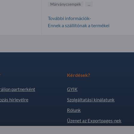
Márványcsempék
...
További információk-
Ennek a szállítónak a termékei
r
Kérdések?
ráljon partnerként
GYIK
ozás hírlevélre
Szolgáltatási kínálatunk
Rólunk
Üzenet az Exportpages-nek