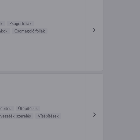
ák
Zsugorfóliák
sakok
Csomagoló fóliák
 építés
Útépítések
vezeték-szerelés
Vízépítések