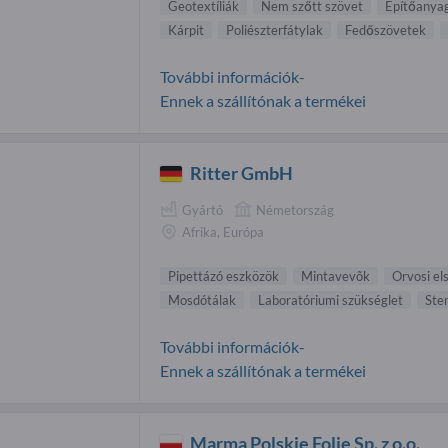
Geotextíliák
Nem szőtt szövet
Építőanya
Kárpit
Poliészterfátylak
Fedőszövetek
További információk-
Ennek a szállítónak a termékei
Ritter GmbH
Gyártó
Németország
Afrika, Európa
Pipettázó eszközök
Mintavevõk
Orvosi el
Mosdótálak
Laboratóriumi szükséglet
Ster
További információk-
Ennek a szállítónak a termékei
Marma Polskie Folie Sp. z o.o.