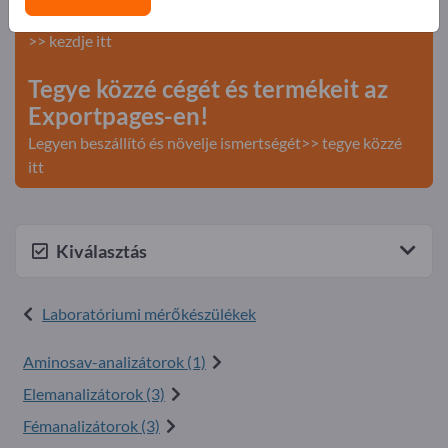
Keresés – Ajánlatok – Használt áruk – Üzleti kapcsolatok
>> kezdje itt
Tegye közzé cégét és termékeit az
Exportpages-en!
Legyen beszállító és növelje ismertségét>> tegye közzé
itt
Kiválasztás
Laboratóriumi mérőkészülékek
Aminosav-analizátorok (1)
Elemanalizátorok (3)
Fémanalizátorok (3)