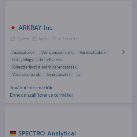
ARKRAY Inc.
Gyártó
Japán
Világszerte
Analizátorok
Vérnyomásmérők
Vértesztcsíkok
Betegfelügyeleti rendszerek
Koleszterinszint-mérő berendezések
Véranalizátorok
Gyorstesztek
...
További információk-
Ennek a szállítónak a termékei
SPECTRO Analytical