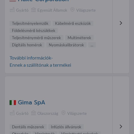
Gyártó
Egyesült Államok
Világszerte
Teljesítményelemzők
Kábelmérő eszközök
Földelésmérő készülékek
Teljesítménymérő műszerek
Multiméterek
Digitális homérok
Nyomáskalibrátorok
...
További információk-
Ennek a szállítónak a termékei
Gima SpA
Gyártó
Olaszország
Világszerte
Dentális műszerek
Infúziós állványok
Otoszkóp
Vizeletzsák
Vizelettartó palackok