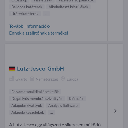
Ballonos katéterek
Alkoholteszt készülékek
Uréterkatéterek
...
További információk-
Ennek a szállítónak a termékei
Lutz-Jesco GmbH
Gyártó
Németország
Európa
Folyamatanalitikai érzékelők
Dugattyús membránszivattyúk
Klórozók
Adagolószivattyúk
Analysis Software
Adagoló készülékek
...
A Lutz-Jesco egy világszerte sikeresen működő