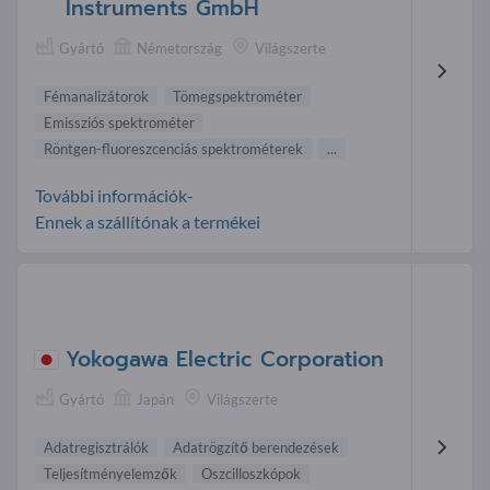
Instruments GmbH
Gyártó
Németország
Világszerte
Fémanalizátorok
Tömegspektrométer
Emissziós spektrométer
Röntgen-fluoreszcenciás spektrométerek
...
További információk-
Ennek a szállítónak a termékei
Yokogawa Electric Corporation
Gyártó
Japán
Világszerte
Adatregisztrálók
Adatrögzítő berendezések
Teljesítményelemzők
Oszcilloszkópok