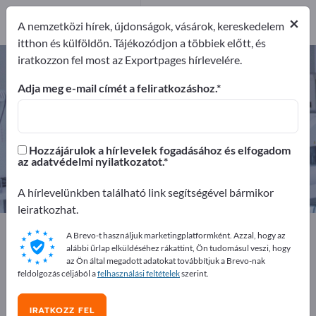
Forgalmazó
1
×
A nemzetközi hírek, újdonságok, vásárok, kereskedelem
itthon és külföldön. Tájékozódjon a többiek előtt, és
iratkozzon fel most az Exportpages hírlevelére.
Analizátorok – gyártók és
beszállítók keresése
Adja meg e-mail címét a feliratkozáshoz.
Exportőrök
Gyártók
31
30
Hozzájárulok a hírlevelek fogadásához és elfogadom
az adatvédelmi nyilatkozatot.
Forgalmazó
1
A hírlevelünkben található link segítségével bármikor
leiratkozhat.
Exportpages
Orvostudomány és laboratórium
A Brevo-t használjuk marketingplatformként. Azzal, hogy az
Laboratóriumi mérőkészülékek
Analizátorok
alábbi űrlap elküldéséhez rákattint, Ön tudomásul veszi, hogy
az Ön által megadott adatokat továbbítjuk a Brevo-nak
feldolgozás céljából a
felhasználási feltételek
szerint.
Hirdessen ingyen az Exportpages-
en!
IRATKOZZ FEL