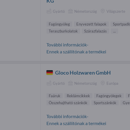
KG
Gyártó
Németország
Világszerte
Fagöngyöleg
Enyvezett falapok
Sportpadl
Teraszburkolatok
Szárazfalazás
...
További információk-
Ennek a szállítónak a termékei
Gloco Holzwaren GmbH
Gyártó
Németország
Európa
Faáruk
Reklámcikkek
Fagöngyölegek
F
Összehajtható szánkók
Sportszánkók
Gye
További információk-
Ennek a szállítónak a termékei