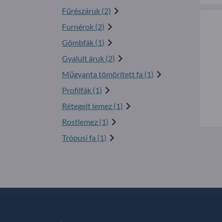
Fűrészáruk (2)
Furnérok (2)
Gömbfák (1)
Gyalult áruk (2)
Műgyanta tömörített fa (1)
Profilfák (1)
Rétegelt lemez (1)
Rostlemez (1)
Trópusi fa (1)