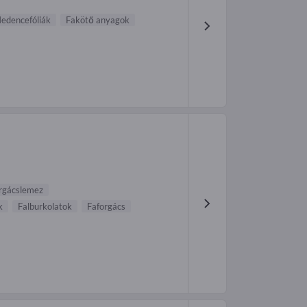
edencefóliák
Fakötő anyagok
rgácslemez
k
Falburkolatok
Faforgács