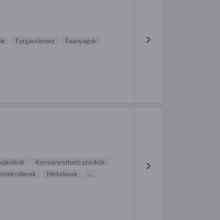
ók
Forgácslemez
Faanyagok
ajátékok
Kormányozható szánkók
rmekrollerek
Hintalovak
...