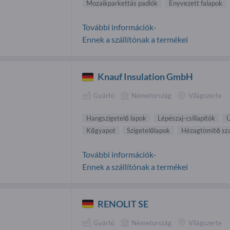
Mozaikparkettás padlók
Enyvezett falapok
További információk-
Ennek a szállítónak a termékei
Knauf Insulation GmbH
Gyártó
Németország
Világszerte
Hangszigetelő lapok
Lépészaj-csillapítók
Ü
Kőgyapot
Szigetelőlapok
Hézagtömítő sz
További információk-
Ennek a szállítónak a termékei
RENOLIT SE
Gyártó
Németország
Világszerte