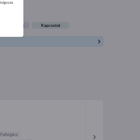
dolgozás
llásajánlatok
Kapcsolat
Faforgács