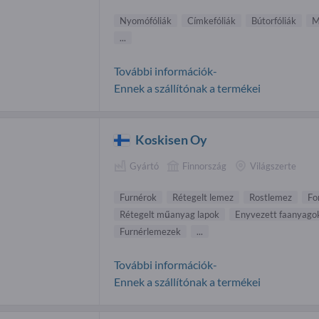
Nyomófóliák
Címkefóliák
Bútorfóliák
M
...
További információk-
Ennek a szállítónak a termékei
Koskisen Oy
Gyártó
Finnország
Világszerte
Furnérok
Rétegelt lemez
Rostlemez
Fo
Rétegelt műanyag lapok
Enyvezett faanyago
Furnérlemezek
...
További információk-
Ennek a szállítónak a termékei