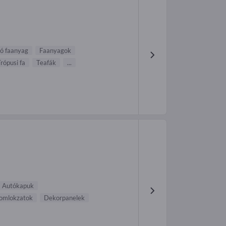
ó faanyag
Faanyagok
rópusi fa
Teafák
...
Autókapuk
omlokzatok
Dekorpanelek