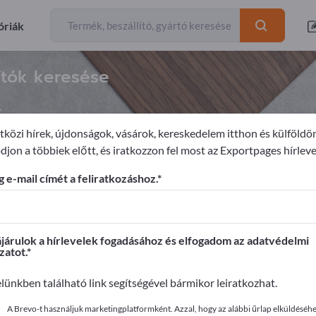
óriák
ítók keresése
k
közi hírek, újdonságok, vásárok, kereskedelem itthon és külföldö
djon a többiek előtt, és iratkozzon fel most az Exportpages hírleve
Faáruk
 e-mail címét a feliratkozáshoz.
ages-en!
apcsolatok >> kezdje itt
árulok a hírlevelek fogadásához és elfogadom az adatvédelmi
zatot.
it az Exportpages-en!
elünkben található link segítségével bármikor leiratkozhat.
ye közzé itt
A Brevo-t használjuk marketingplatformként. Azzal, hogy az alábbi űrlap elküldéséhez