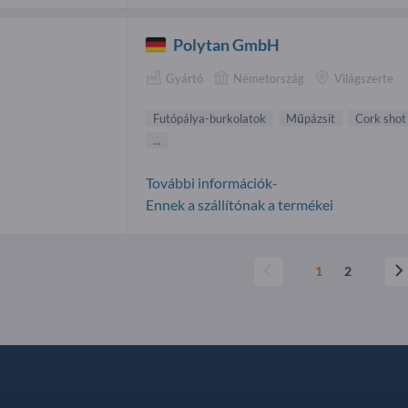
Polytan GmbH
Gyártó
Németország
Világszerte
Futópálya-burkolatok
Műpázsit
Cork shot
...
További információk-
Ennek a szállítónak a termékei
1
2