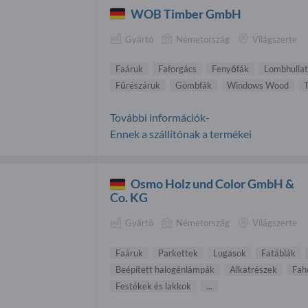
WOB Timber GmbH
Gyártó
Németország
Világszerte
Faáruk
Faforgács
Fenyőfák
Lombhullat
Fűrészáruk
Gömbfák
Windows Wood
T
További információk-
Ennek a szállítónak a termékei
Osmo Holz und Color GmbH &
Co. KG
Gyártó
Németország
Világszerte
Faáruk
Parkettek
Lugasok
Fatáblák
Beépített halogénlámpák
Alkatrészek
Fah
Festékek és lakkok
...