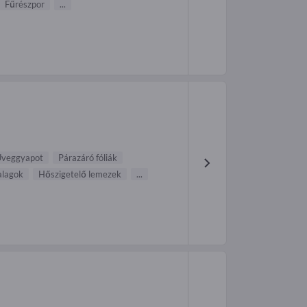
Fűrészpor
...
veggyapot
Párazáró fóliák
alagok
Hőszigetelő lemezek
...