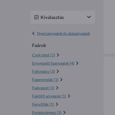
Kiválasztás
Nyersanyagok és alapanyagok
Faáruk
Cork shot (1)
Enyvezett faanyagok (4)
Faforgács (3)
Fagerendák (1)
Fagyapot (1)
Fakötő anyagok (1)
Fenyőfák (1)
Forgácslemez (3)