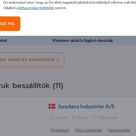
Ön tudomásul veszi, hogy az Ön által megadott adatokat továbbítjuk a Brevo-nak fel
detések
céljából a
felhasználási feltételek
szerint.
OZZ FEL
ztás:
Ajánlatok
Szükségünk van
Felhasznált
Á
atok
Vietnámi akácfa fugázó deszkák
ZES HIRDETÉS BÖNGÉSZÉSE
uk beszállítók (11)
Junckers Industrier A/S
Gyártó
Dánia
Világszerte
Parkettek
Kész parkettek
Sportpadlók