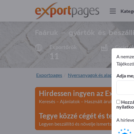
Kateg
Faáruk – gyártók és beszáll
Exportőrök
Gyártó
11
11
A nemzet
Tájékozó
Exportpages
Nyersanyagok és alapanyagok
Adja meg
Hirdessen ingyen az Exportp
Keresés – Ajánlatok – Használt áruk – Üzleti k
Hozzáj
nyilatko
Tegye közzé cégét és terméke
A hírlev
Legyen beszállító és növelje ismertségét>> teg