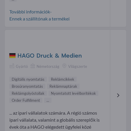
További információk-
Ennek a szállítónak a termékei
HAGO Druck & Medien
Gyártó
Németország
Világszerte
Digitális nyomtatás
Reklámcikkek
Brosúranyomtatás
Reklámnaptárak
Reklámgolyóstollak
Nyomtatott levélborítékok
Order Fulfillment
...
... az ipari vállalatok számára. A régió számos
ipari vállalata, valamint a globális szereplők is
évek óta a HAGO elégedett ügyfelei közé