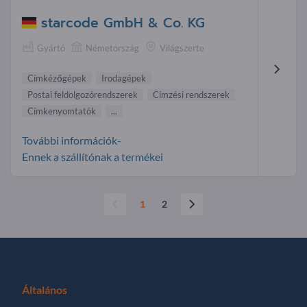
starcode GmbH & Co. KG
Gyártó
Németország
Világszerte
Címkézőgépek
Irodagépek
Postai feldolgozórendszerek
Címzési rendszerek
Címkenyomtatók
...
További információk-
Ennek a szállítónak a termékei
1
2
Általános