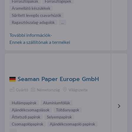
Forrasztópákák
Forrasztógépek
Áramellátó készülékek
Sűrített levegős csavarhúzók
Ragasztószalag-adagolók
...
További információk-
Ennek a szállítónak a termékei
Seaman Paper Europe GmbH
Gyártó
Németország
Világszerte
Hullámpapírok
Alumíniumfóliák
Ajándékcsomagolások
Töltőanyagok
Áttetsző papírok
Selyempapírok
Csomagolópapírok
Ajándékcsomagoló papírok
...