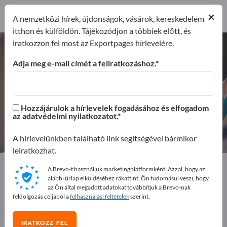
Forgalmazó
×
2
A nemzetközi hírek, újdonságok, vásárok, kereskedelem
itthon és külföldön. Tájékozódjon a többiek előtt, és
iratkozzon fel most az Exportpages hírlevelére.
Csomagolás és csomagküldés –
gyártók és beszállítók keresése
Adja meg e-mail címét a feliratkozáshoz.
Exportőrök
Gyártók
11
9
Hozzájárulok a hírlevelek fogadásához és elfogadom
az adatvédelmi nyilatkozatot.
Forgalmazó
2
A hírlevelünkben található link segítségével bármikor
leiratkozhat.
Exportpages
Irodaszerek
A Brevo-t használjuk marketingplatformként. Azzal, hogy az
Csomagolás és csomagküldés
alábbi űrlap elküldéséhez rákattint, Ön tudomásul veszi, hogy
az Ön által megadott adatokat továbbítjuk a Brevo-nak
feldolgozás céljából a
felhasználási feltételek
szerint.
Hirdessen ingyen az Exportpages-
en!
IRATKOZZ FEL