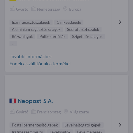
Gyártó
Németország
Európa
Ipari ragasztószalagok
Címkeadagoló
Alumínium ragasztószalagok
Sodrott rézhuzalok
Rézszalagok
Poliészterfóliák
Szigetelőszalagok
...
További információk-
Ennek a szállítónak a termékei
Neopost S.A.
Gyártó
Franciaország
Világszerte
Postai bérmentesítő gépek
Levélhajtogató gépek
Iratmegsemmisíto
Levélbontók
Levélmérlegek