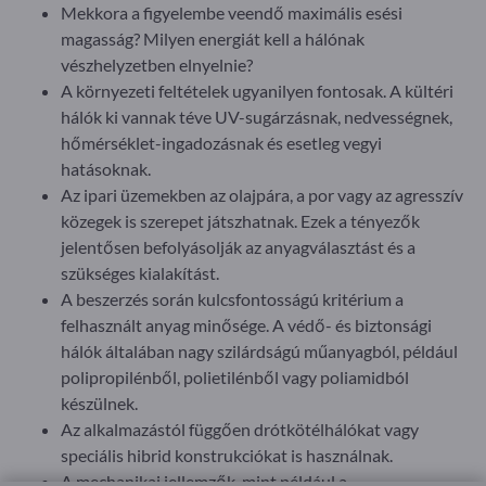
Mekkora a figyelembe veendő maximális esési
magasság? Milyen energiát kell a hálónak
vészhelyzetben elnyelnie?
A környezeti feltételek ugyanilyen fontosak. A kültéri
hálók ki vannak téve UV-sugárzásnak, nedvességnek,
hőmérséklet-ingadozásnak és esetleg vegyi
hatásoknak.
Az ipari üzemekben az olajpára, a por vagy az agresszív
közegek is szerepet játszhatnak. Ezek a tényezők
jelentősen befolyásolják az anyagválasztást és a
szükséges kialakítást.
A beszerzés során kulcsfontosságú kritérium a
felhasznált anyag minősége. A védő- és biztonsági
hálók általában nagy szilárdságú műanyagból, például
polipropilénből, polietilénből vagy poliamidból
készülnek.
Az alkalmazástól függően drótkötélhálókat vagy
speciális hibrid konstrukciókat is használnak.
A mechanikai jellemzők, mint például a