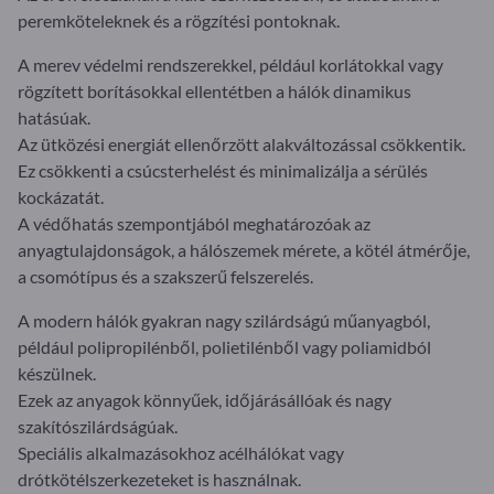
peremköteleknek és a rögzítési pontoknak.
A merev védelmi rendszerekkel, például korlátokkal vagy
rögzített borításokkal ellentétben a hálók dinamikus
hatásúak.
Az ütközési energiát ellenőrzött alakváltozással csökkentik.
Ez csökkenti a csúcsterhelést és minimalizálja a sérülés
kockázatát.
A védőhatás szempontjából meghatározóak az
anyagtulajdonságok, a hálószemek mérete, a kötél átmérője,
a csomótípus és a szakszerű felszerelés.
A modern hálók gyakran nagy szilárdságú műanyagból,
például polipropilénből, polietilénből vagy poliamidból
készülnek.
Ezek az anyagok könnyűek, időjárásállóak és nagy
szakítószilárdságúak.
Speciális alkalmazásokhoz acélhálókat vagy
drótkötélszerkezeteket is használnak.