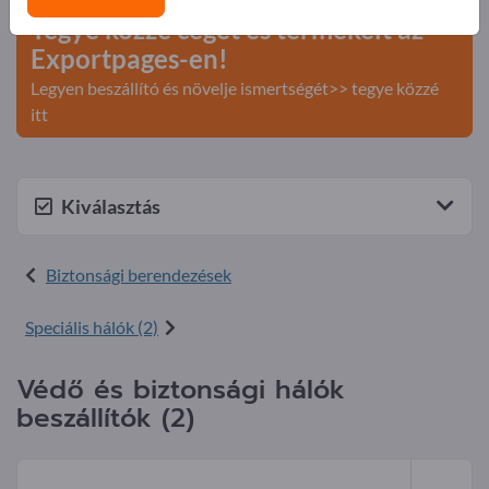
Tegye közzé cégét és termékeit az
Exportpages-en!
Legyen beszállító és növelje ismertségét>> tegye közzé
itt
Kiválasztás
Biztonsági berendezések
Speciális hálók (2)
Védő és biztonsági hálók
beszállítók (2)