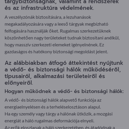
tárgybiztonságnak, valamint a rendszerek
és az infrastruktúra védelmének.
A veszélyzónák biztosítására, a lezuhanások
megakadályozására vagy a leeső tárgyak megbízható
felfogására használják őket. Rugalmas szerkezetüknek
köszönhetően nagy területeket tudnak biztosítani anélkül,
hogy masszív szerkezeti elemeket igényelnének. Ez
gazdaságos és hatékony biztonsági megoldást jelent.
Az alábbiakban átfogó áttekintést nyújtunk
a védő- és biztonsági hálók működéséről,
típusairól, alkalmazási területeiről és
előnyeiről.
Hogyan működnek a védő- és biztonsági hálók:
A védő- és biztonsági hálók alapvető funkciója az
energiaelnyelésen és a terheléselosztáson alapul.
Ha egy személy vagy tárgy a hálónak ütközik, a mozgási
energiát a háló rugalmas deformációja elnyeli.
Az erők eloszlanak a háló szerkezetében, és átadódnak a