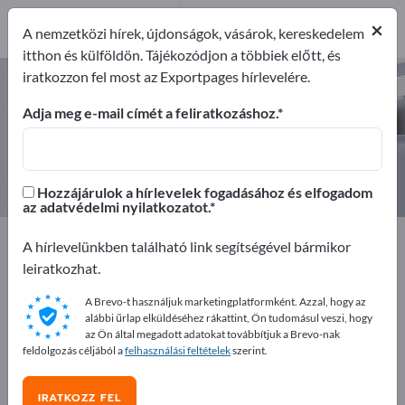
2
×
Gyártók
2
A nemzetközi hírek, újdonságok, vásárok, kereskedelem
itthon és külföldön. Tájékozódjon a többiek előtt, és
iratkozzon fel most az Exportpages hírlevelére.
Védő és biztonsági hálók –
gyártók és beszállítók keresése
Adja meg e-mail címét a feliratkozáshoz.
Exportőrök
Gyártók
2
2
Hozzájárulok a hírlevelek fogadásához és elfogadom
az adatvédelmi nyilatkozatot.
Exportpages
Biztonság és védelem
A hírlevelünkben található link segítségével bármikor
Biztonsági berendezések
Védő és biztonsági hálók
leiratkozhat.
A Brevo-t használjuk marketingplatformként. Azzal, hogy az
Hirdessen ingyen az Exportpages-
alábbi űrlap elküldéséhez rákattint, Ön tudomásul veszi, hogy
en!
az Ön által megadott adatokat továbbítjuk a Brevo-nak
feldolgozás céljából a
felhasználási feltételek
szerint.
Keresés – Ajánlatok – Használt áruk – Üzleti kapcsolatok
>> kezdje itt
IRATKOZZ FEL