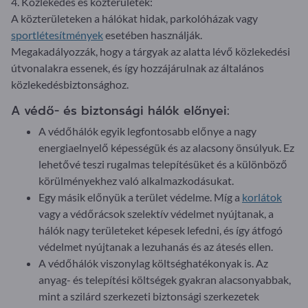
4. Közlekedés és közterületek:
A közterületeken a hálókat hidak, parkolóházak vagy
sportlétesítmények
esetében használják.
Megakadályozzák, hogy a tárgyak az alatta lévő közlekedési
útvonalakra essenek, és így hozzájárulnak az általános
közlekedésbiztonsághoz.
A védő- és biztonsági hálók előnyei:
A védőhálók egyik legfontosabb előnye a nagy
energiaelnyelő képességük és az alacsony önsúlyuk. Ez
lehetővé teszi rugalmas telepítésüket és a különböző
körülményekhez való alkalmazkodásukat.
Egy másik előnyük a terület védelme. Míg a
korlátok
vagy a védőrácsok szelektív védelmet nyújtanak, a
hálók nagy területeket képesek lefedni, és így átfogó
védelmet nyújtanak a lezuhanás és az átesés ellen.
A védőhálók viszonylag költséghatékonyak is. Az
anyag- és telepítési költségek gyakran alacsonyabbak,
mint a szilárd szerkezeti biztonsági szerkezetek