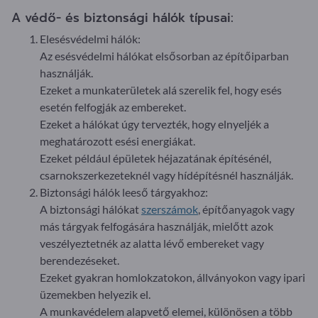
A védő- és biztonsági hálók típusai:
Elesésvédelmi hálók:
Az esésvédelmi hálókat elsősorban az építőiparban
használják.
Ezeket a munkaterületek alá szerelik fel, hogy esés
esetén felfogják az embereket.
Ezeket a hálókat úgy tervezték, hogy elnyeljék a
meghatározott esési energiákat.
Ezeket például épületek héjazatának építésénél,
csarnokszerkezeteknél vagy hídépítésnél használják.
Biztonsági hálók leeső tárgyakhoz:
A biztonsági hálókat
szerszámok
, építőanyagok vagy
más tárgyak felfogására használják, mielőtt azok
veszélyeztetnék az alatta lévő embereket vagy
berendezéseket.
Ezeket gyakran homlokzatokon, állványokon vagy ipari
üzemekben helyezik el.
A munkavédelem alapvető elemei, különösen a több