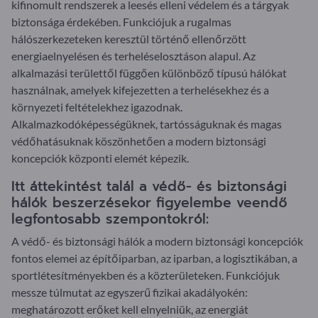
kifinomult rendszerek a leesés elleni védelem és a tárgyak
biztonsága érdekében. Funkciójuk a rugalmas
hálószerkezeteken keresztül történő ellenőrzött
energiaelnyelésen és terheléselosztáson alapul. Az
alkalmazási területtől függően különböző típusú hálókat
használnak, amelyek kifejezetten a terhelésekhez és a
környezeti feltételekhez igazodnak.
Alkalmazkodóképességüknek, tartósságuknak és magas
védőhatásuknak köszönhetően a modern biztonsági
koncepciók központi elemét képezik.
Itt áttekintést talál a védő- és biztonsági
hálók beszerzésekor figyelembe veendő
legfontosabb szempontokról:
A védő- és biztonsági hálók a modern biztonsági koncepciók
fontos elemei az építőiparban, az iparban, a logisztikában, a
sportlétesítményekben és a közterületeken. Funkciójuk
messze túlmutat az egyszerű fizikai akadályokén:
meghatározott erőket kell elnyelniük, az energiát