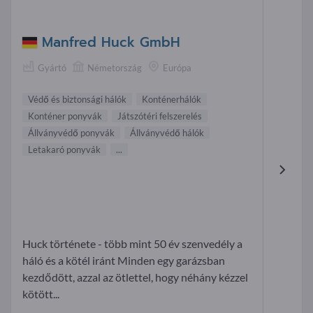
Manfred Huck GmbH
Gyártó
Németország
Európa
Védő és biztonsági hálók
Konténerhálók
Konténer ponyvák
Játszótéri felszerelés
Állványvédő ponyvák
Állványvédő hálók
Letakaró ponyvák
...
Huck története - több mint 50 év szenvedély a
háló és a kötél iránt Minden egy garázsban
kezdődött, azzal az ötlettel, hogy néhány kézzel
kötött...