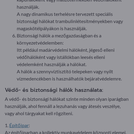
használják.
A nagy dinamikus terhelésre tervezett speciális
biztonsági hálókat trambulinlétesítményekben vagy
magaskötélpályákon is használják.
Biztonsági hálók a mezőgazdaságban és a
környezetvédelemben:
Itt például madárvédelmi hálóként, jégeső elleni
védőhálóként vagy istállókban leesés elleni
védelemként használják a hálókat.
A hálók a szennyvíztisztító telepeken vagy nyílt
vízmedencékben is használhatók bejáratvédelemre.
Védő- és biztonsági hálók használata:
A védő- és biztonsági hálókat szinte minden olyan iparágban
használják, ahol fennáll a lezuhanás vagy átesés veszélye,
vagy ahol tárgyakat kell rögzíteni.
1.
Építőipar
:
Az építőiparban a kollektív munkavédelem központi elemei.