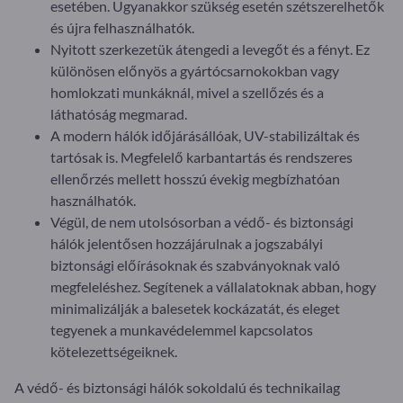
esetében. Ugyanakkor szükség esetén szétszerelhetők
és újra felhasználhatók.
Nyitott szerkezetük átengedi a levegőt és a fényt. Ez
különösen előnyös a gyártócsarnokokban vagy
homlokzati munkáknál, mivel a szellőzés és a
láthatóság megmarad.
A modern hálók időjárásállóak, UV-stabilizáltak és
tartósak is. Megfelelő karbantartás és rendszeres
ellenőrzés mellett hosszú évekig megbízhatóan
használhatók.
Végül, de nem utolsósorban a védő- és biztonsági
hálók jelentősen hozzájárulnak a jogszabályi
biztonsági előírásoknak és szabványoknak való
megfeleléshez. Segítenek a vállalatoknak abban, hogy
minimalizálják a balesetek kockázatát, és eleget
tegyenek a munkavédelemmel kapcsolatos
kötelezettségeiknek.
A védő- és biztonsági hálók sokoldalú és technikailag