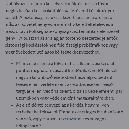
szabályozott módon kell elvezetniük, és hosszú távon
megbízhatóan kell működniük valós üzemi körülmények
között. A biztonsági hálók szakszerű beszerzése ezért a
műszaki követelmények, a normatív keretfeltételek és a
hosszú távú költséghatékonyság szisztematikus elemzését
igényli. A pusztán az ár alapján történő beszerzés jelentős
biztonsági kockázatokhoz, felelősségi problémákhoz vagy
megnövekedett utólagos költségekhez vezethet.
Minden beszerzési folyamat az alkalmazási terület
pontos meghatározásával kezdődik. A védőhálókat
nagyon különböző esetekben használják, például
leesés elleni védelemként az építkezéseken, leeső
tárgyak elleni védőhálóként, oldalsó védelemként ipari
üzemekben vagy védelemként magasraktárakban.
Az első döntő tényező az a kérdés, hogy milyen
terheket kell elnyelni. Emberek esetleges lezuhanásáról
van szó, vagy csupán a
szerszámok
és anyagok
felfogásáról?