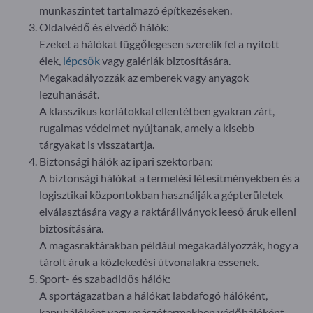
munkaszintet tartalmazó építkezéseken.
Oldalvédő és élvédő hálók:
Ezeket a hálókat függőlegesen szerelik fel a nyitott
élek,
lépcsők
vagy galériák biztosítására.
Megakadályozzák az emberek vagy anyagok
lezuhanását.
A klasszikus korlátokkal ellentétben gyakran zárt,
rugalmas védelmet nyújtanak, amely a kisebb
tárgyakat is visszatartja.
Biztonsági hálók az ipari szektorban:
A biztonsági hálókat a termelési létesítményekben és a
logisztikai központokban használják a gépterületek
elválasztására vagy a raktárállványok leeső áruk elleni
biztosítására.
A magasraktárakban például megakadályozzák, hogy a
tárolt áruk a közlekedési útvonalakra essenek.
Sport- és szabadidős hálók:
A sportágazatban a hálókat labdafogó hálóként,
kapuhálóként vagy mászótermekben védőhálóként