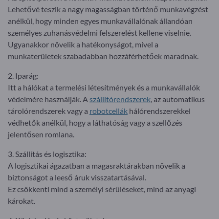
Lehetővé teszik a nagy magasságban történő munkavégzést
anélkül, hogy minden egyes munkavállalónak állandóan
személyes zuhanásvédelmi felszerelést kellene viselnie.
Ugyanakkor növelik a hatékonyságot, mivel a
munkaterületek szabadabban hozzáférhetőek maradnak.
2. Iparág:
Itt a hálókat a termelési létesítmények és a munkavállalók
védelmére használják. A
szállítórendszerek
, az automatikus
tárolórendszerek vagy a
robotcellák
hálórendszerekkel
védhetők anélkül, hogy a láthatóság vagy a szellőzés
jelentősen romlana.
3. Szállítás és logisztika:
A logisztikai ágazatban a magasraktárakban növelik a
biztonságot a leeső áruk visszatartásával.
Ez csökkenti mind a személyi sérüléseket, mind az anyagi
károkat.