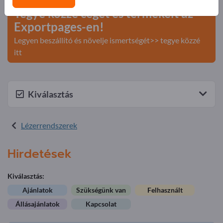
Tegye közzé cégét és termékeit az
Exportpages-en!
Legyen beszállító és növelje ismertségét>> tegye közzé
itt
Kiválasztás
Lézerrendszerek
Hirdetések
Kiválasztás:
Ajánlatok
Szükségünk van
Felhasznált
Állásajánlatok
Kapcsolat