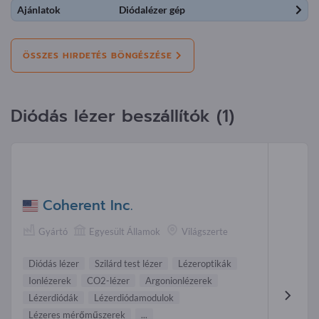
Ajánlatok
Diódalézer gép
ÖSSZES HIRDETÉS BÖNGÉSZÉSE
Diódás lézer beszállítók (1)
Coherent Inc.
Gyártó
Egyesült Államok
Világszerte
Diódás lézer
Szilárd test lézer
Lézeroptikák
Ionlézerek
CO2-lézer
Argonionlézerek
Lézerdiódák
Lézerdiódamodulok
Lézeres mérőműszerek
...