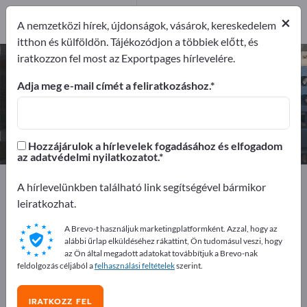
1
×
Gyártók
1
A nemzetközi hírek, újdonságok, vásárok, kereskedelem
itthon és külföldön. Tájékozódjon a többiek előtt, és
iratkozzon fel most az Exportpages hírlevelére.
Diódás lézer – gyártók és
beszállítók keresése
Adja meg e-mail címét a feliratkozáshoz.
Exportőrök
Gyártók
1
1
Hozzájárulok a hírlevelek fogadásához és elfogadom
az adatvédelmi nyilatkozatot.
Exportpages
Elektrotechnika
Lézer
A hírlevelünkben található link segítségével bármikor
Lézerrendszerek
Diódás lézer
leiratkozhat.
A Brevo-t használjuk marketingplatformként. Azzal, hogy az
Hirdessen ingyen az Exportpages-
alábbi űrlap elküldéséhez rákattint, Ön tudomásul veszi, hogy
en!
az Ön által megadott adatokat továbbítjuk a Brevo-nak
feldolgozás céljából a
felhasználási feltételek
szerint.
Keresés – Ajánlatok – Használt áruk – Üzleti kapcsolatok
>> kezdje itt
IRATKOZZ FEL